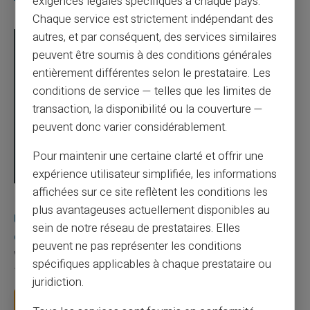
exigences légales spécifiques à chaque pays.
Chaque service est strictement indépendant des
autres, et par conséquent, des services similaires
peuvent être soumis à des conditions générales
entièrement différentes selon le prestataire. Les
conditions de service — telles que les limites de
transaction, la disponibilité ou la couverture —
peuvent donc varier considérablement.
Pour maintenir une certaine clarté et offrir une
expérience utilisateur simplifiée, les informations
affichées sur ce site reflètent les conditions les
03/08/2026
Veritas
Carte prépayée
plus avantageuses actuellement disponibles au
Une carte bancaire gratuite sans compte, ça
sein de notre réseau de prestataires. Elles
existe ?
peuvent ne pas représenter les conditions
Vous avez tapé cette recherche parce que votre banque vous
spécifiques applicables à chaque prestataire ou
facture 50 € par an pour une carte que vo...
juridiction.
Lire la suite