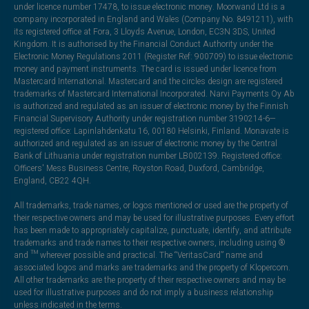
under licence number 17478, to issue electronic money. Moorwand Ltd is a
company incorporated in England and Wales (Company No. 8491211), with
its registered office at Fora, 3 Lloyds Avenue, London, EC3N 3DS, United
Kingdom. It is authorised by the Financial Conduct Authority under the
Electronic Money Regulations 2011 (Register Ref: 900709) to issue electronic
money and payment instruments. The card is issued under licence from
Mastercard International. Mastercard and the circles design are registered
trademarks of Mastercard International Incorporated. Narvi Payments Oy Ab
is authorized and regulated as an issuer of electronic money by the Finnish
Financial Supervisory Authority under registration number 3190214-6—
registered office: Lapinlahdenkatu 16, 00180 Helsinki, Finland. Monavate is
authorized and regulated as an issuer of electronic money by the Central
Bank of Lithuania under registration number LB002139. Registered office:
Officers' Mess Business Centre, Royston Road, Duxford, Cambridge,
England, CB22 4QH.
All trademarks, trade names, or logos mentioned or used are the property of
their respective owners and may be used for illustrative purposes. Every effort
has been made to appropriately capitalize, punctuate, identify, and attribute
trademarks and trade names to their respective owners, including using ®
and ™ wherever possible and practical. The “VeritasCard” name and
associated logos and marks are trademarks and the property of Klopercom.
All other trademarks are the property of their respective owners and may be
used for illustrative purposes and do not imply a business relationship
unless indicated in the terms.