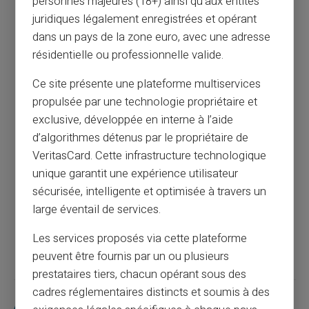
personnes majeures (18+) ainsi qu'aux entités
juridiques légalement enregistrées et opérant
dans un pays de la zone euro, avec une adresse
La carte prépayée : un outil efficace pour
résidentielle ou professionnelle valide.
gérer les dépenses familiales
Ce site présente une plateforme multiservices
Article précédent
propulsée par une technologie propriétaire et
exclusive, développée en interne à l’aide
d’algorithmes détenus par le propriétaire de
La carte prépayée pour sécuriser les
VeritasCard. Cette infrastructure technologique
transactions : une solution innovante sans
unique garantit une expérience utilisateur
compte bancaire
sécurisée, intelligente et optimisée à travers un
large éventail de services.
Article suivant
Les services proposés via cette plateforme
peuvent être fournis par un ou plusieurs
prestataires tiers, chacun opérant sous des
cadres réglementaires distincts et soumis à des
Articles similaires