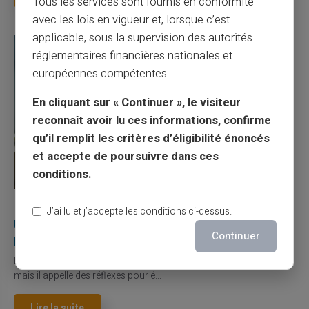
Tous les services sont fournis en conformité
avec les lois en vigueur et, lorsque c’est
applicable, sous la supervision des autorités
réglementaires financières nationales et
européennes compétentes.
En cliquant sur « Continuer », le visiteur
reconnaît avoir lu ces informations, confirme
qu’il remplit les critères d’éligibilité énoncés
et accepte de poursuivre dans ces
conditions.
27/07/2026
Veritas
Carte prépayée
J’ai lu et j’accepte les conditions ci-dessus.
Utilisation responsable du paiement mobile avec
Continuer
la carte Veritas
Le paiement mobile s'est imposé dans les habitudes quotidiennes,
mais il appelle des réflexes pour é...
Lire la suite