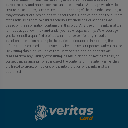
purposes only and has no contractual or legal value. Although we strive to
ensure the accuracy, completeness and updating of the published content, it
may contain errors, omissions or inaccuracies. Carte Veritas and the authors
of the articles cannot be held responsible for decisions or actions taken
based on the information contained in this blog. Any use of this information
is made at your own risk and under your sole responsibility. We encourage
you to consult a qualified professional or an expert for any important
question or decision relating to the subjects discussed. In addition, the
information presented on this site may be modified or updated without notice.
By visiting this blog, you agree that Carte Veritas and its partners are
released from any liability concerning losses, direct or indirect damages, or
consequences arising from the use of the contents of this site, whether they
are linked to errors, omissions or the interpretation of the information
published.