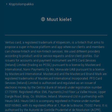
Kryptolompakko
Muut kielet
Veritas card, a registered trademark of Klopercom, is a fintech that aims to
propose a super in-house platform and app where our clients and members
can choose fintech and non-fintech services. We used different providers
according to product and/or service requests and/or client profiles. Our
issuers for accounts and payment instrument are PFS Card Services
(Ireland) Limited (trading as PCSIL) pursuant to a license by Mastercard
International, Narvi Payments Oy Ab, Monavate UAB pursuant to a license
by Mastercard International. Mastercard and the Mastercard Brand Mark are
registered trademarks of Mastercard International Incorporated. PFS Card
Services (Ireland) Limited is authorized and regulated as an issuer of
electronic money by the Central Bank of Ireland under registration number
C175999. Registered office: EML Payments,2nd Floor La Vallee House, Upper
Dargle Road, Bray, Co. Wicklow, Ireland. Moorwand Ltd in partnership with
Heuro SAS. Heuro SAS is a company registered in France under number
833165863, with its registered office at 1, Rue de la Bourse, 75002 Paris. It is
authorised by the Autorité de Contrôle Prudentiel et de Résolution (ACPR),