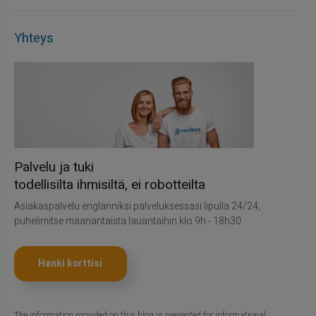
Yhteys
Palvelu ja tuki
todellisilta ihmisiltä, ei robotteilta
Asiakaspalvelu englanniksi palveluksessasi lipulla 24/24,
puhelimitse maanantaista lauantaihin klo 9h - 18h30
Hanki korttisi
The information provided on this blog is presented for informational