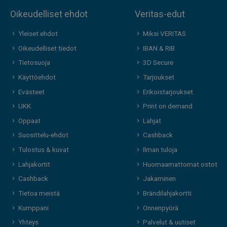
Oikeudelliset ehdot
Veritas-edut
Yleiset ehdot
Miksi VERITAS
Oikeudelliset tiedot
IBAN & RIB
Tietosuoja
3D Secure
Käyttöehdot
Tarjoukset
Evästeet
Erikoistarjoukset
UKK
Print on demand
Oppaat
Lahjat
Suosittelu-ehdot
Cashback
Tulostus & kuvat
Ilman tuloja
Lahjakortit
Huomaamattomat ostot
Cashback
Jakaminen
Tietoa meistä
Brändilahjakortti
Kumppani
Onnenpyörä
Yhteys
Palvelut & uutiset