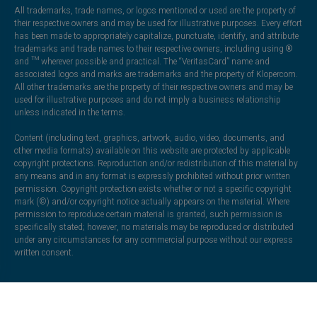
All trademarks, trade names, or logos mentioned or used are the property of
their respective owners and may be used for illustrative purposes. Every effort
has been made to appropriately capitalize, punctuate, identify, and attribute
trademarks and trade names to their respective owners, including using ®
and ™ wherever possible and practical. The “VeritasCard” name and
associated logos and marks are trademarks and the property of Klopercom.
All other trademarks are the property of their respective owners and may be
used for illustrative purposes and do not imply a business relationship
unless indicated in the terms.
Content (including text, graphics, artwork, audio, video, documents, and
other media formats) available on this website are protected by applicable
copyright protections. Reproduction and/or redistribution of this material by
any means and in any format is expressly prohibited without prior written
permission. Copyright protection exists whether or not a specific copyright
mark (©) and/or copyright notice actually appears on the material. Where
permission to reproduce certain material is granted, such permission is
specifically stated; however, no materials may be reproduced or distributed
under any circumstances for any commercial purpose without our express
written consent.