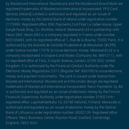
by Mastercard International. Mastercard and the Mastercard Brand Mark are
registered trademarks of Mastercard International Incorporated. PFS Card
Services (Ireland) Limited is authorized and regulated as an issuer of
electronic money by the Central Bank of Ireland under registration number
C175999. Registered office: EML Payments,2nd Floor La Vallee House, Upper
Dargle Road, Bray, Co. Wicklow, Ireland. Moorwand Ltd in partnership with
Heuro SAS. Heuro SAS is a company registered in France under number
833165863, with its registered office at 1, Rue de la Bourse, 75002 Paris. It is
authorised by the Autorité de Contrôle Prudentiel et de Résolution (ACPR),
under licence number 17478, to issue electronic money. Moorwand Ltd is a
company incorporated in England and Wales (Company No. 8491211), with
its registered office at Fora, 3 Lloyds Avenue, London, EC3N 3DS, United
Kingdom. It is authorised by the Financial Conduct Authority under the
Electronic Money Regulations 2011 (Register Ref: 900709) to issue electronic
money and payment instruments. The card is issued under licence from
Mastercard International. Mastercard and the circles design are registered
trademarks of Mastercard International Incorporated. Narvi Payments Oy Ab
is authorized and regulated as an issuer of electronic money by the Finnish
Financial Supervisory Authority under registration number 3190214-6—
registered office: Lapinlahdenkatu 16, 00180 Helsinki, Finland. Monavate is
authorized and regulated as an issuer of electronic money by the Central
Bank of Lithuania under registration number LB002139. Registered office:
Officers' Mess Business Centre, Royston Road, Duxford, Cambridge,
England, CB22 4QH.