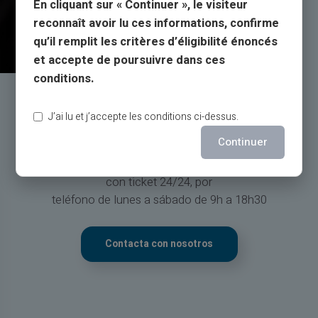
En cliquant sur « Continuer », le visiteur
reconnaît avoir lu ces informations, confirme
qu’il remplit les critères d’éligibilité énoncés
et accepte de poursuivre dans ces
conditions.
Servicio y soporte por parte de
J’ai lu et j’accepte les conditions ci-dessus.
personas reales, no de bots
Continuer
Servicio de atención al cliente en inglés a su servicio
con ticket 24/24, por
teléfono de lunes a sábado de 9h a 18h30
Contacta con nosotros