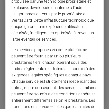
propulsée par une technologie propriétaire et
exclusive, développée en interne à l’aide
La policía de Niagara advierte sobre una
d’algorithmes détenus par le propriétaire de
estafa de tarjetas de crédito de la era
VeritasCard. Cette infrastructure technologique
COVID que perjudica
unique garantit une expérience utilisateur
sécurisée, intelligente et optimisée à travers un
La policía de la región del Niágara advierte sobre las estafas
large éventail de services.
de tarjetas de crédito cada vez más comunes reportadas
durante El
Les services proposés via cette plateforme
Servicio de Policía Regional de Niágara dice que ha habido
un aumento en las transacciones fraudulentas con tarjetas
peuvent être fournis par un ou plusieurs
de crédito a medida que más empresas realizan ventas por
prestataires tiers, chacun opérant sous des
teléfono durante el COVID-19.
cadres réglementaires distincts et soumis à des
El servicio dice que el fraude implica el uso de tarjetas
exigences légales spécifiques à chaque pays.
obtenidas ilegalmente para pedir mercadería sin el
conocimiento del titular de la tarjeta.
Chaque service est strictement indépendant des
autres, et par conséquent, des services similaires
Leer más
peuvent être soumis à des conditions générales
entièrement différentes selon le prestataire. Les
conditions de service — telles que les limites de