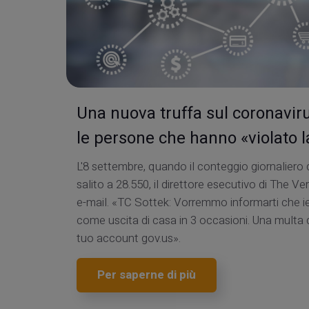
Una nuova truffa sul coronavir
le persone che hanno «violato 
L'8 settembre, quando il conteggio giornaliero d
salito a 28.550, il direttore esecutivo di The V
e-mail. «TC Sottek: Vorremmo informarti che ier
come uscita di casa in 3 occasioni. Una multa d
tuo account gov.us».
Per saperne di più