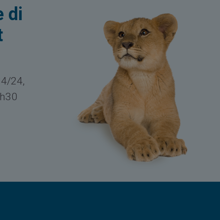
 di
t
24/24,
8h30