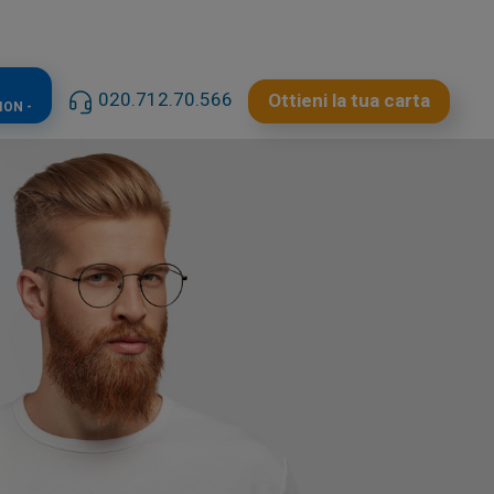
020.712.70.566
Ottieni la tua carta
ION -