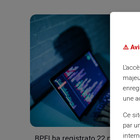
⚠️ Avi
L'acc
majeu
enreg
une ad
Ce si
par u
intern
BPFI ha registrato 22 milioni di