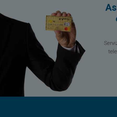
As
Servi
tel