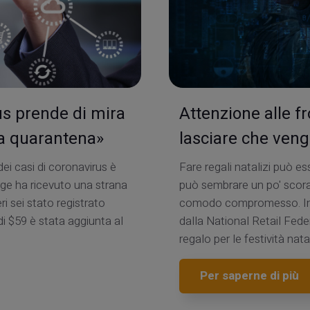
us prende di mira
Attenzione alle f
la quarantena»
lasciare che venga
ei casi di coronavirus è
Fare regali natalizi può e
erge ha ricevuto una strana
può sembrare un po' scora
i sei stato registrato
comodo compromesso. In ef
i $59 è stata aggiunta al
dalla National Retail Feder
regalo per le festività nat
Per saperne di più