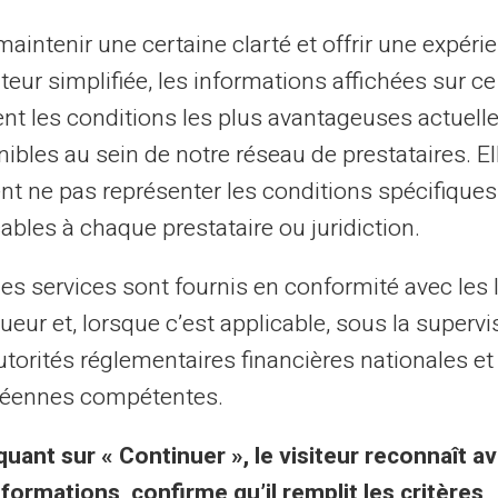
aintenir une certaine clarté et offrir une expéri
ateur simplifiée, les informations affichées sur ce
tent les conditions les plus avantageuses actuel
ibles au sein de notre réseau de prestataires. El
nt ne pas représenter les conditions spécifiques
ables à chaque prestataire ou juridiction.
les services sont fournis en conformité avec les 
ueur et, lorsque c’est applicable, sous la supervi
polizia del Niagara avverte della truffa co
utorités réglementaires financières nationales et
éennes compétentes.
ta di credito dell'era COVID che danneggi
enti e aziende
quant sur « Continuer », le visiteur reconnaît av
lizia della regione del Niagara mette in guardia sulle truffe con
nformations, confirme qu’il remplit les critères