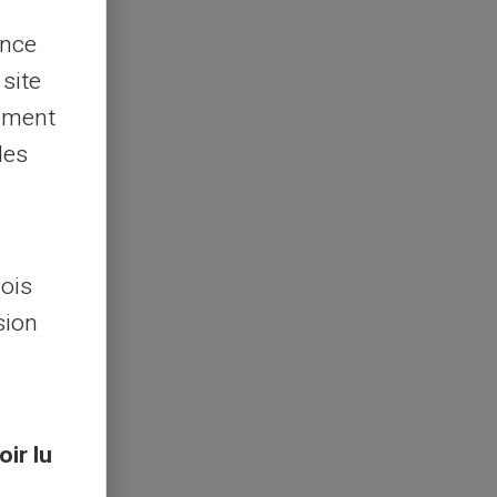
ence
 site
lement
les
lois
sion
n
a
oir lu