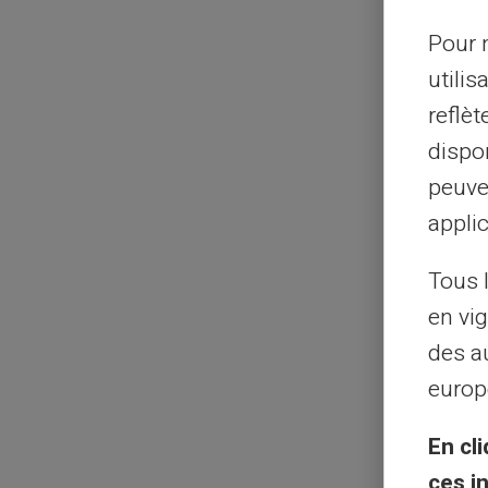
Pour m
utilis
reflè
dispon
peuve
applic
Tous 
en vig
La 
des a
europ
car
cli
En cli
La po
ces i