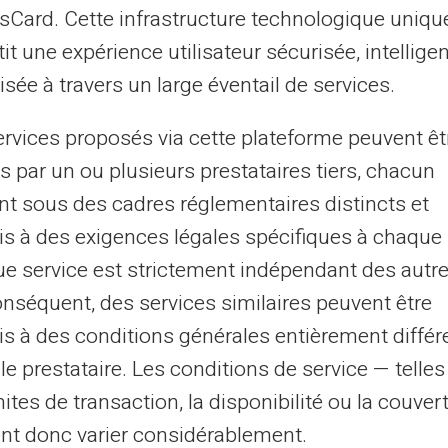
asCard. Cette infrastructure technologique uniqu
19
regalo durante le 
it une expérience utilisateur sécurisée, intelligen
ha pubblicato le ultime
Le vacanze sono ormai all
sée à travers un large éventail de services.
o, che ammontavano a 22,1
COVID-19, stiamo assisten
i fraudolente con carta di
cosa che abbiamo mai vis
ervices proposés via cette plateforme peuvent êt
Non sorprende che molti c
s par un ou plusieurs prestataires tiers, chacun
piendo progressi nella
dei loro acquisti online. M
nt sous des cadres réglementaires distincts et
alo del 49% rispetto al
commerciale non suona m
s à des exigences légales spécifiques à chaque 
Per saperne di più
e service est strictement indépendant des autre
onséquent, des services similaires peuvent être
s à des conditions générales entièrement différ
le prestataire. Les conditions de service — telle
mites de transaction, la disponibilité ou la couve
nt donc varier considérablement.