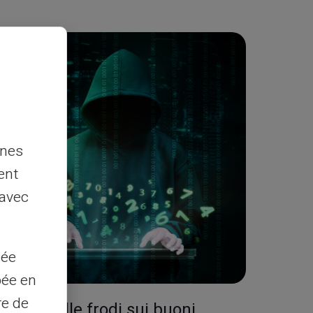
nnes
ent
 avec
sée
pée en
re de
ienda dalle frodi sui buoni