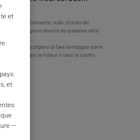
e
festiv
te et
e porte. Naturalmente, sullo sfondo del
do a una stagione diversa da qualsiasi altra
to prima.
re
onsumatori scelgano di fare la maggior parte
a, mentre evitare la folla e il caos al centro
ale,
pays.
s, et
entes
s que
rture —