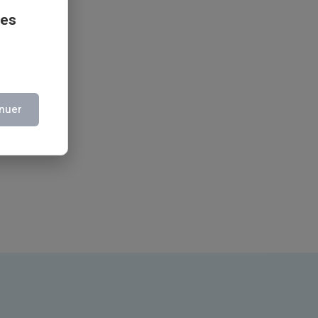
ces
iù
nuer