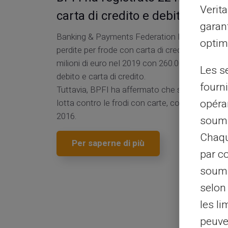
Verit
carta di credito e debito nel 20
garant
Banking & Payments Federation Ireland (BPFI) 
optimi
perdite per frode con carta di credito e debit
milioni di euro nel 2019 con 260.000 transazion
Les s
debito e carta di credito.
fourni
Tuttavia, BPFI ha affermato che si stanno com
opéra
lotta contro le frodi con carte, con perdite in c
2016.
soumi
Chaqu
Per saperne di più
par c
soumi
selon 
les li
peuve