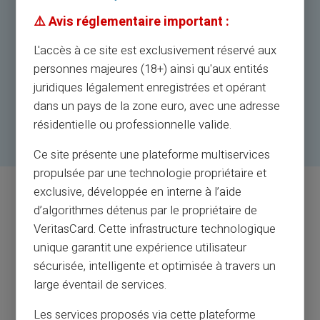
⚠️ Avis réglementaire important :
L'accès à ce site est exclusivement réservé aux
personnes majeures (18+) ainsi qu'aux entités
juridiques légalement enregistrées et opérant
dans un pays de la zone euro, avec une adresse
résidentielle ou professionnelle valide.
Ce site présente une plateforme multiservices
propulsée par une technologie propriétaire et
exclusive, développée en interne à l’aide
d’algorithmes détenus par le propriétaire de
VeritasCard. Cette infrastructure technologique
unique garantit une expérience utilisateur
sécurisée, intelligente et optimisée à travers un
VERITAS CARD CLUB
large éventail de services.
DOE MET ONS MEE EN ONTDEK GEWELDIGE
INZICHTEN
Les services proposés via cette plateforme