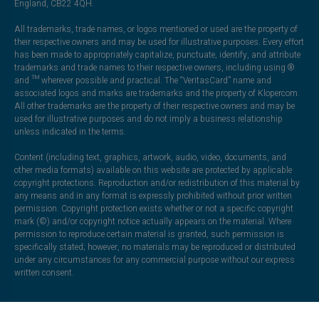
England, CB22 4QH.
All trademarks, trade names, or logos mentioned or used are the property of
their respective owners and may be used for illustrative purposes. Every effort
has been made to appropriately capitalize, punctuate, identify, and attribute
trademarks and trade names to their respective owners, including using ®
and ™ wherever possible and practical. The “VeritasCard” name and
associated logos and marks are trademarks and the property of Klopercom.
All other trademarks are the property of their respective owners and may be
used for illustrative purposes and do not imply a business relationship
unless indicated in the terms.
Content (including text, graphics, artwork, audio, video, documents, and
other media formats) available on this website are protected by applicable
copyright protections. Reproduction and/or redistribution of this material by
any means and in any format is expressly prohibited without prior written
permission. Copyright protection exists whether or not a specific copyright
mark (©) and/or copyright notice actually appears on the material. Where
permission to reproduce certain material is granted, such permission is
specifically stated; however, no materials may be reproduced or distributed
under any circumstances for any commercial purpose without our express
written consent.