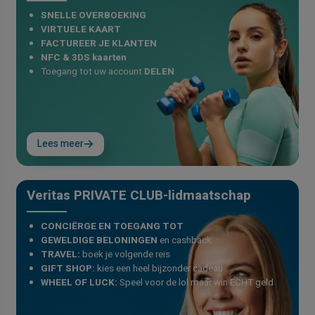
SNELLE OVERBOEKING
VIRTUELE KAART
FACTUREER JE KLANTEN
NFC & 3DS kaarten
Toegang tot uw account
DELEN
Lees meer
Veritas PRIVATE CLUB-lidmaatschap
CONCIËRGE EN TOEGANG TOT
GEWELDIGE BELONINGEN
en cashback
TRAVEL:
boek je volgende reis
GIFT SHOP:
kies een heel bijzonder cadeau
WHEEL OF LUCK:
Speel voor de lol maar win ECHT geld