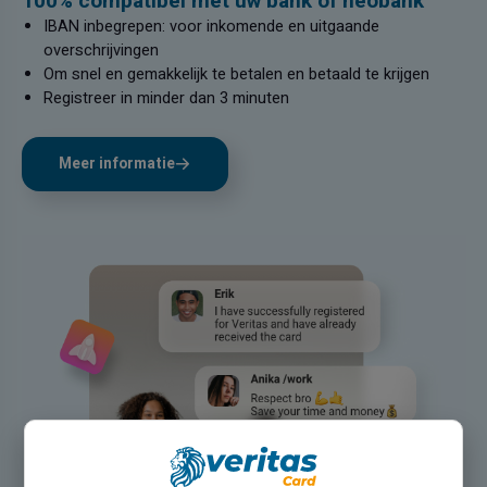
100% compatibel met uw bank of neobank
IBAN inbegrepen: voor inkomende en uitgaande
overschrijvingen
Om snel en gemakkelijk te betalen en betaald te krijgen
Registreer in minder dan 3 minuten
Meer informatie