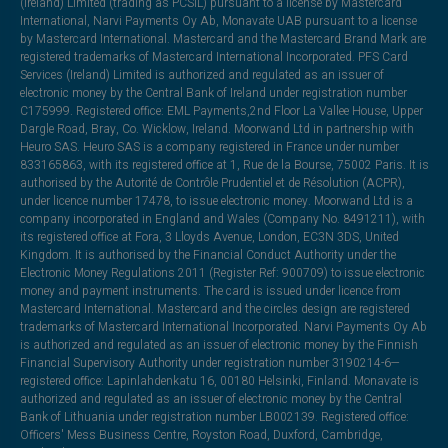
(Ireland) Limited (trading as PCSIL) pursuant to a license by Mastercard
International, Narvi Payments Oy Ab, Monavate UAB pursuant to a license
by Mastercard International. Mastercard and the Mastercard Brand Mark are
registered trademarks of Mastercard International Incorporated. PFS Card
Services (Ireland) Limited is authorized and regulated as an issuer of
electronic money by the Central Bank of Ireland under registration number
C175999. Registered office: EML Payments,2nd Floor La Vallee House, Upper
Dargle Road, Bray, Co. Wicklow, Ireland. Moorwand Ltd in partnership with
Heuro SAS. Heuro SAS is a company registered in France under number
833165863, with its registered office at 1, Rue de la Bourse, 75002 Paris. It is
authorised by the Autorité de Contrôle Prudentiel et de Résolution (ACPR),
under licence number 17478, to issue electronic money. Moorwand Ltd is a
company incorporated in England and Wales (Company No. 8491211), with
its registered office at Fora, 3 Lloyds Avenue, London, EC3N 3DS, United
Kingdom. It is authorised by the Financial Conduct Authority under the
Electronic Money Regulations 2011 (Register Ref: 900709) to issue electronic
money and payment instruments. The card is issued under licence from
Mastercard International. Mastercard and the circles design are registered
trademarks of Mastercard International Incorporated. Narvi Payments Oy Ab
is authorized and regulated as an issuer of electronic money by the Finnish
Financial Supervisory Authority under registration number 3190214-6—
registered office: Lapinlahdenkatu 16, 00180 Helsinki, Finland. Monavate is
authorized and regulated as an issuer of electronic money by the Central
Bank of Lithuania under registration number LB002139. Registered office:
Officers' Mess Business Centre, Royston Road, Duxford, Cambridge,