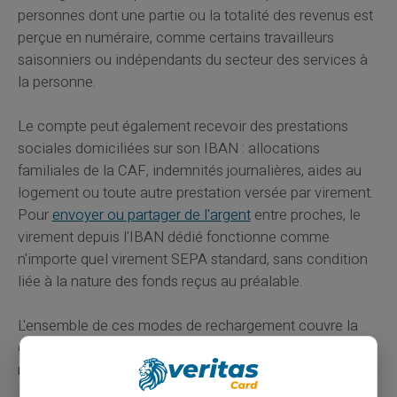
personnes dont une partie ou la totalité des revenus est
perçue en numéraire, comme certains travailleurs
saisonniers ou indépendants du secteur des services à
la personne.
Le compte peut également recevoir des prestations
sociales domiciliées sur son IBAN : allocations
familiales de la CAF, indemnités journalières, aides au
logement ou toute autre prestation versée par virement.
Pour
envoyer ou partager de l'argent
entre proches, le
virement depuis l'IBAN dédié fonctionne comme
n'importe quel virement SEPA standard, sans condition
liée à la nature des fonds reçus au préalable.
L'ensemble de ces modes de rechargement couvre la
grande majorité des situations financières atypiques
rencontrées par les étudiants, les travailleurs
indépendants, les nouveaux arrivants ou les personnes