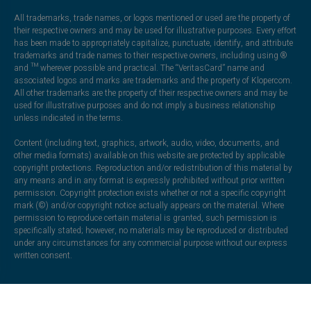
All trademarks, trade names, or logos mentioned or used are the property of
their respective owners and may be used for illustrative purposes. Every effort
has been made to appropriately capitalize, punctuate, identify, and attribute
trademarks and trade names to their respective owners, including using ®
and ™ wherever possible and practical. The “VeritasCard” name and
associated logos and marks are trademarks and the property of Klopercom.
All other trademarks are the property of their respective owners and may be
used for illustrative purposes and do not imply a business relationship
unless indicated in the terms.
Content (including text, graphics, artwork, audio, video, documents, and
other media formats) available on this website are protected by applicable
copyright protections. Reproduction and/or redistribution of this material by
any means and in any format is expressly prohibited without prior written
permission. Copyright protection exists whether or not a specific copyright
mark (©) and/or copyright notice actually appears on the material. Where
permission to reproduce certain material is granted, such permission is
specifically stated; however, no materials may be reproduced or distributed
under any circumstances for any commercial purpose without our express
written consent.