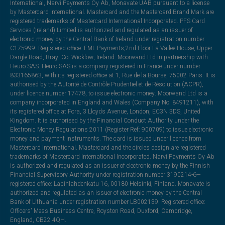
International, Narvi Payments Oy Ab, Monavate UAB pursuant to a license
by Mastercard International. Mastercard and the Mastercard Brand Mark are
registered trademarks of Mastercard International Incorporated. PFS Card
Services (Ireland) Limited is authorized and regulated as an issuer of
electronic money by the Central Bank of Ireland under registration number
C175999. Registered office: EML Payments,2nd Floor La Vallee House, Upper
Dargle Road, Bray, Co. Wicklow, Ireland. Moorwand Ltd in partnership with
Heuro SAS. Heuro SAS is a company registered in France under number
833165863, with its registered office at 1, Rue de la Bourse, 75002 Paris. It is
authorised by the Autorité de Contrôle Prudentiel et de Résolution (ACPR),
under licence number 17478, to issue electronic money. Moorwand Ltd is a
company incorporated in England and Wales (Company No. 8491211), with
its registered office at Fora, 3 Lloyds Avenue, London, EC3N 3DS, United
Kingdom. It is authorised by the Financial Conduct Authority under the
Electronic Money Regulations 2011 (Register Ref: 900709) to issue electronic
money and payment instruments. The card is issued under licence from
Mastercard International. Mastercard and the circles design are registered
trademarks of Mastercard International Incorporated. Narvi Payments Oy Ab
is authorized and regulated as an issuer of electronic money by the Finnish
Financial Supervisory Authority under registration number 3190214-6—
registered office: Lapinlahdenkatu 16, 00180 Helsinki, Finland. Monavate is
authorized and regulated as an issuer of electronic money by the Central
Bank of Lithuania under registration number LB002139. Registered office:
Officers' Mess Business Centre, Royston Road, Duxford, Cambridge,
England, CB22 4QH.