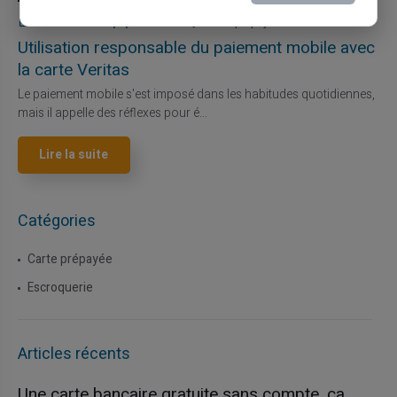
27/07/2026
Veritas
Carte prépayée
Utilisation responsable du paiement mobile avec
la carte Veritas
Le paiement mobile s'est imposé dans les habitudes quotidiennes,
mais il appelle des réflexes pour é...
Lire la suite
Catégories
Carte prépayée
Escroquerie
Articles récents
Une carte bancaire gratuite sans compte, ça