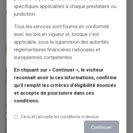
03/08/2026
Veritas
Carte prépayée
spécifiques applicables à chaque prestataire ou
Une carte bancaire gratuite sans compte, ça
juridiction.
existe ?
Tous les services sont fournis en conformité
Vous avez tapé cette recherche parce que votre banque vous
avec les lois en vigueur et, lorsque c’est
facture 50 € par an pour une carte que vo...
applicable, sous la supervision des autorités
Lire la suite
réglementaires financières nationales et
européennes compétentes.
En cliquant sur « Continuer », le visiteur
reconnaît avoir lu ces informations, confirme
qu’il remplit les critères d’éligibilité énoncés
et accepte de poursuivre dans ces
conditions.
J’ai lu et j’accepte les conditions ci-dessus.
Continuer