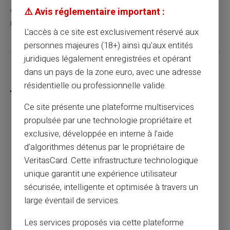
en reconversion, pour lesquels la justification d'un
⚠️ Avis réglementaire important :
revenu fixe et régulier n'est ni possible ni pertinente.
L'accès à ce site est exclusivement réservé aux
personnes majeures (18+) ainsi qu'aux entités
juridiques légalement enregistrées et opérant
Partager cet article
dans un pays de la zone euro, avec une adresse
résidentielle ou professionnelle valide.
Ce site présente une plateforme multiservices
propulsée par une technologie propriétaire et
Fichage Banque de France : 3 solutions
exclusive, développée en interne à l’aide
pour continuer à payer et être payé
d’algorithmes détenus par le propriétaire de
VeritasCard. Cette infrastructure technologique
unique garantit une expérience utilisateur
Article précédent
sécurisée, intelligente et optimisée à travers un
large éventail de services.
Peut-on utiliser une carte prépayée pour
Les services proposés via cette plateforme
des sites de rencontres ?