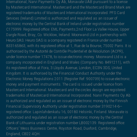
International, Narvi Payments Oy Ab, Monavate UAB pursuant to a license
by Mastercard International. Mastercard and the Mastercard Brand Mark are
registered trademarks of Mastercard International Incorporated. PFS Card
Services (Ireland) Limited is authorized and regulated as an issuer of
electronic money by the Central Bank of Ireland under registration number
C175999. Registered office: EML Payments,2nd Floor La Vallee House, Upper
Dargle Road, Bray, Co. Wicklow, Ireland. Moorwand Ltd in partnership with
Heuro SAS. Heuro SAS is a company registered in France under number
833165863, with its registered office at 1, Rue de la Bourse, 75002 Paris. It is
authorised by the Autorité de Contrôle Prudentiel et de Résolution (ACPR),
under licence number 17478, to issue electronic money. Moorwand Ltd is a
company incorporated in England and Wales (Company No. 8491211), with
its registered office at Fora, 3 Lloyds Avenue, London, EC3N 3DS, United
Kingdom. It is authorised by the Financial Conduct Authority under the
Electronic Money Regulations 2011 (Register Ref: 900709) to issue electronic
money and payment instruments. The card is issued under licence from
Mastercard International. Mastercard and the circles design are registered
trademarks of Mastercard International Incorporated. Narvi Payments Oy Ab
is authorized and regulated as an issuer of electronic money by the Finnish
Financial Supervisory Authority under registration number 3190214-6—
registered office: Lapinlahdenkatu 16, 00180 Helsinki, Finland. Monavate is
authorized and regulated as an issuer of electronic money by the Central
Bank of Lithuania under registration number LB002139. Registered office:
Officers' Mess Business Centre, Royston Road, Duxford, Cambridge,
England, CB22 4QH.