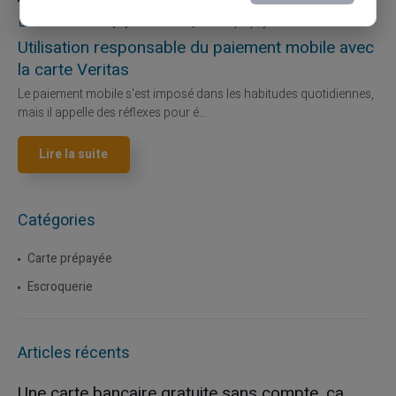
27/07/2026
Veritas
Carte prépayée
Utilisation responsable du paiement mobile avec
la carte Veritas
Le paiement mobile s'est imposé dans les habitudes quotidiennes,
mais il appelle des réflexes pour é...
Lire la suite
Catégories
Carte prépayée
Escroquerie
Articles récents
Une carte bancaire gratuite sans compte, ça