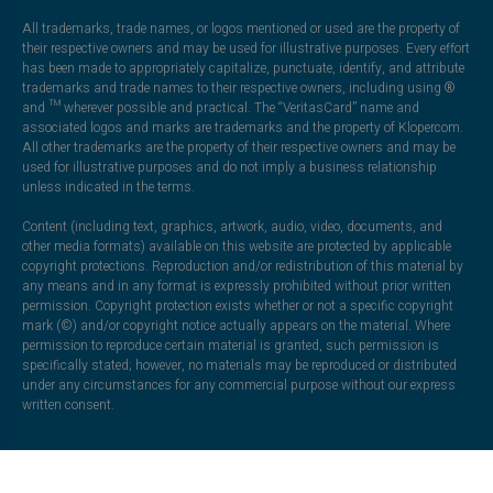
All trademarks, trade names, or logos mentioned or used are the property of
their respective owners and may be used for illustrative purposes. Every effort
has been made to appropriately capitalize, punctuate, identify, and attribute
trademarks and trade names to their respective owners, including using ®
and ™ wherever possible and practical. The “VeritasCard” name and
associated logos and marks are trademarks and the property of Klopercom.
All other trademarks are the property of their respective owners and may be
used for illustrative purposes and do not imply a business relationship
unless indicated in the terms.
Content (including text, graphics, artwork, audio, video, documents, and
other media formats) available on this website are protected by applicable
copyright protections. Reproduction and/or redistribution of this material by
any means and in any format is expressly prohibited without prior written
permission. Copyright protection exists whether or not a specific copyright
mark (©) and/or copyright notice actually appears on the material. Where
permission to reproduce certain material is granted, such permission is
specifically stated; however, no materials may be reproduced or distributed
under any circumstances for any commercial purpose without our express
written consent.