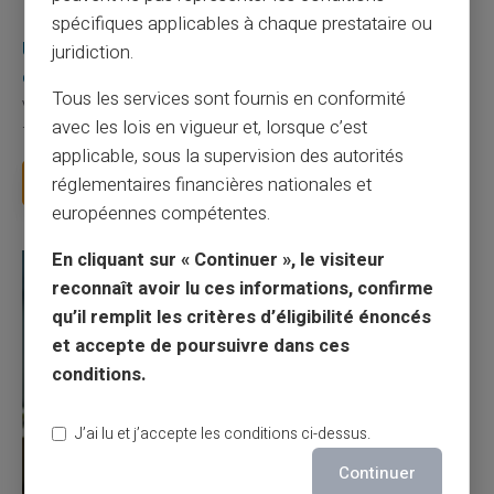
03/08/2026
Veritas
Carte prépayée
spécifiques applicables à chaque prestataire ou
Une carte bancaire gratuite sans compte, ça
juridiction.
existe ?
Tous les services sont fournis en conformité
Vous avez tapé cette recherche parce que votre banque vous
avec les lois en vigueur et, lorsque c’est
facture 50 € par an pour une carte que vo...
applicable, sous la supervision des autorités
Lire la suite
réglementaires financières nationales et
européennes compétentes.
En cliquant sur « Continuer », le visiteur
reconnaît avoir lu ces informations, confirme
qu’il remplit les critères d’éligibilité énoncés
et accepte de poursuivre dans ces
conditions.
J’ai lu et j’accepte les conditions ci-dessus.
Continuer