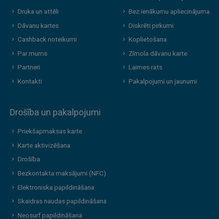
Druka un attēli
Bez ienākumu apliecinājuma
Dāvanu kartes
Diskrēti pirkumi
Cashback noteikumi
Koplietošana
Par mums
Zīmola dāvanu karte
Partneri
Laimes rats
Kontakti
Pakalpojumi un jaunumi
Drošība un pakalpojumi
Priekšapmaksas karte
Karte aktivizēšana
Drošība
Bezkontakta maksājumi (NFC)
Elektroniska papildināšana
Skaidras naudas papildināšana
Neosurf papildināšana