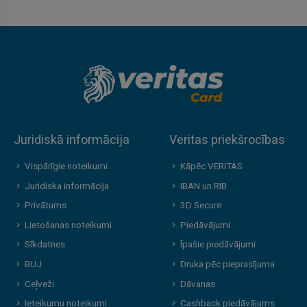
Juridiskā informācija
Veritas priekšrocības
Vispārīgie noteikumi
Kāpēc VERITAS
Juridiska informācija
IBAN un RIB
Privātums
3D Secure
Lietošanas noteikumi
Piedāvājumi
Sīkdatnes
Īpašie piedāvājumi
BUJ
Druka pēc pieprasījuma
Ceļveži
Dāvanas
Ieteikumu noteikumi
Cashback piedāvājums