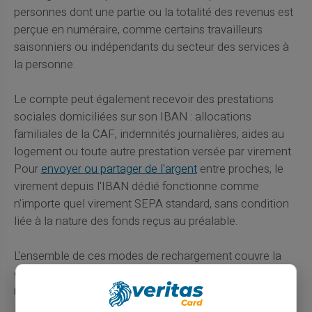
personnes dont une partie ou la totalité des revenus est
perçue en numéraire, comme certains travailleurs
saisonniers ou indépendants du secteur des services à
la personne.
Le compte peut également recevoir des prestations
sociales domiciliées sur son IBAN : allocations
familiales de la CAF, indemnités journalières, aides au
logement ou toute autre prestation versée par virement.
Pour
envoyer ou partager de l'argent
entre proches, le
virement depuis l'IBAN dédié fonctionne comme
n'importe quel virement SEPA standard, sans condition
liée à la nature des fonds reçus au préalable.
L'ensemble de ces modes de rechargement couvre la
grande majorité des situations financières atypiques
rencontrées par les étudiants, les travailleurs
indépendants, les nouveaux arrivants ou les personnes