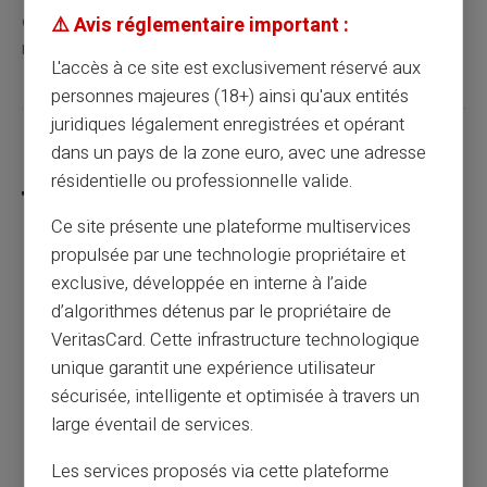
en reconversion, pour lesquels la justification d'un
⚠️ Avis réglementaire important :
revenu fixe et régulier n'est ni possible ni pertinente.
L'accès à ce site est exclusivement réservé aux
personnes majeures (18+) ainsi qu'aux entités
juridiques légalement enregistrées et opérant
Partager cet article
dans un pays de la zone euro, avec une adresse
résidentielle ou professionnelle valide.
Ce site présente une plateforme multiservices
propulsée par une technologie propriétaire et
Fichage Banque de France : 3 solutions
exclusive, développée en interne à l’aide
pour continuer à payer et être payé
d’algorithmes détenus par le propriétaire de
VeritasCard. Cette infrastructure technologique
unique garantit une expérience utilisateur
Article précédent
sécurisée, intelligente et optimisée à travers un
large éventail de services.
Peut-on utiliser une carte prépayée pour
Les services proposés via cette plateforme
des sites de rencontres ?