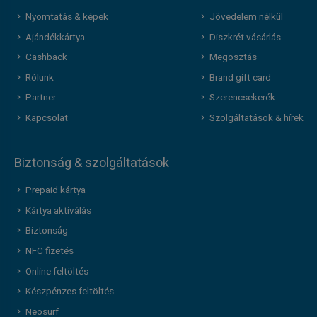
Nyomtatás & képek
Jövedelem nélkül
Ajándékkártya
Diszkrét vásárlás
Cashback
Megosztás
Rólunk
Brand gift card
Partner
Szerencsekerék
Kapcsolat
Szolgáltatások & hírek
Biztonság & szolgáltatások
Prepaid kártya
Kártya aktiválás
Biztonság
NFC fizetés
Online feltöltés
Készpénzes feltöltés
Neosurf