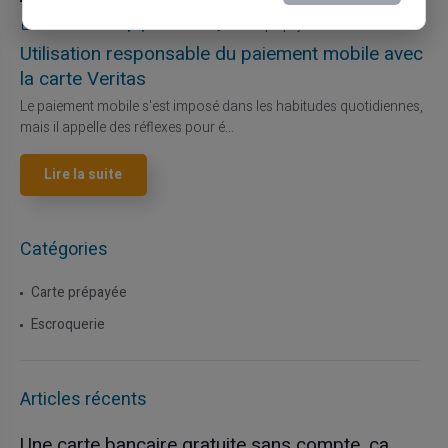
27/07/2026
Veritas
Carte prépayée
Utilisation responsable du paiement mobile avec
la carte Veritas
Le paiement mobile s'est imposé dans les habitudes quotidiennes,
mais il appelle des réflexes pour é...
Lire la suite
Catégories
Carte prépayée
Escroquerie
Articles récents
Une carte bancaire gratuite sans compte, ça