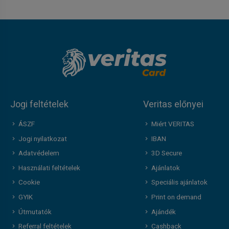
Jogi feltételek
Veritas előnyei
ÁSZF
Miért VERITAS
Jogi nyilatkozat
IBAN
Adatvédelem
3D Secure
Használati feltételek
Ajánlatok
Cookie
Speciális ajánlatok
GYIK
Print on demand
Útmutatók
Ajándék
Referral feltételek
Cashback