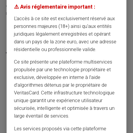
en reconversion, pour lesquels la justification d'un
⚠️ Avis réglementaire important :
revenu fixe et régulier n'est ni possible ni pertinente.
L'accès à ce site est exclusivement réservé aux
personnes majeures (18+) ainsi qu'aux entités
juridiques légalement enregistrées et opérant
Partager cet article
dans un pays de la zone euro, avec une adresse
résidentielle ou professionnelle valide.
Ce site présente une plateforme multiservices
propulsée par une technologie propriétaire et
Fichage Banque de France : 3 solutions
exclusive, développée en interne à l’aide
pour continuer à payer et être payé
d’algorithmes détenus par le propriétaire de
VeritasCard. Cette infrastructure technologique
unique garantit une expérience utilisateur
Article précédent
sécurisée, intelligente et optimisée à travers un
large éventail de services.
Peut-on utiliser une carte prépayée pour
Les services proposés via cette plateforme
des sites de rencontres ?