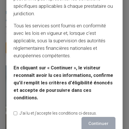
03/08/2026
Veritas
Carte prépayée
spécifiques applicables à chaque prestataire ou
Une carte bancaire gratuite sans compte, ça
juridiction.
existe ?
Tous les services sont fournis en conformité
Vous avez tapé cette recherche parce que votre banque vous
avec les lois en vigueur et, lorsque c’est
facture 50 € par an pour une carte que vo...
applicable, sous la supervision des autorités
Lire la suite
réglementaires financières nationales et
européennes compétentes.
En cliquant sur « Continuer », le visiteur
reconnaît avoir lu ces informations, confirme
qu’il remplit les critères d’éligibilité énoncés
et accepte de poursuivre dans ces
conditions.
J’ai lu et j’accepte les conditions ci-dessus.
Continuer