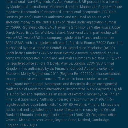
International, Narvi Payments Oy Ab, Monavate UAB pursuant to a license
by Mastercard International. Mastercard and the Mastercard Brand Mark are
registered trademarks of Mastercard International Incorporated. PFS Card
Services (Ireland) Limited is authorized and regulated as an issuer of
electronic money by the Central Bank of Ireland under registration number
C175999. Registered office: EML Payments,2nd Floor La Vallee House, Upper
Dargle Road, Bray, Co. Wicklow, Ireland. Moorwand Ltd in partnership with
Heuro SAS. Heuro SAS is a company registered in France under number
833165863, with its registered office at 1, Rue de la Bourse, 75002 Paris. It is
authorised by the Autorité de Contrôle Prudentiel et de Résolution (ACPR),
under licence number 17478, to issue electronic money. Moorwand Ltd is a
company incorporated in England and Wales (Company No. 8491211), with
its registered office at Fora, 3 Lloyds Avenue, London, EC3N 3DS, United
Kingdom. It is authorised by the Financial Conduct Authority under the
Electronic Money Regulations 2011 (Register Ref: 900709) to issue electronic
money and payment instruments. The card is issued under licence from
Mastercard International. Mastercard and the circles design are registered
trademarks of Mastercard International Incorporated. Narvi Payments Oy Ab
is authorized and regulated as an issuer of electronic money by the Finnish
Financial Supervisory Authority under registration number 3190214-6—
registered office: Lapinlahdenkatu 16, 00180 Helsinki, Finland. Monavate is
authorized and regulated as an issuer of electronic money by the Central
Bank of Lithuania under registration number LB002139. Registered office:
Officers' Mess Business Centre, Royston Road, Duxford, Cambridge,
England, CB22 4QH.