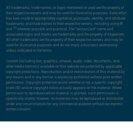
All trademarks, trade names, or logos mentioned or used are the property of
their respective owners and may be used for illustrative purposes. Every effort
has been made to appropriately capitalize, punctuate, identify, and attribute
trademarks and trade names to their respective owners, including using ®
and ™ wherever possible and practical. The “VeritasCard” name and
associated logos and marks are trademarks and the property of Klopercom.
All other trademarks are the property of their respective owners and may be
used for illustrative purposes and do not imply a business relationship
unless indicated in the terms.
Content (including text, graphics, artwork, audio, video, documents, and
other media formats) available on this website are protected by applicable
copyright protections. Reproduction and/or redistribution of this material by
any means and in any format is expressly prohibited without prior written
permission. Copyright protection exists whether or not a specific copyright
mark (©) and/or copyright notice actually appears on the material. Where
permission to reproduce certain material is granted, such permission is
specifically stated; however, no materials may be reproduced or distributed
under any circumstances for any commercial purpose without our express
written consent.