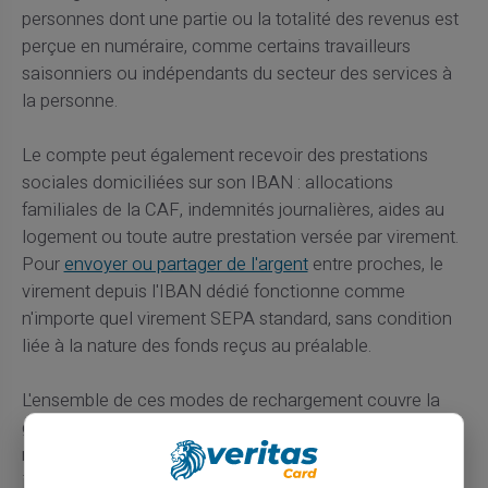
personnes dont une partie ou la totalité des revenus est
perçue en numéraire, comme certains travailleurs
saisonniers ou indépendants du secteur des services à
la personne.
Le compte peut également recevoir des prestations
sociales domiciliées sur son IBAN : allocations
familiales de la CAF, indemnités journalières, aides au
logement ou toute autre prestation versée par virement.
Pour
envoyer ou partager de l'argent
entre proches, le
virement depuis l'IBAN dédié fonctionne comme
n'importe quel virement SEPA standard, sans condition
liée à la nature des fonds reçus au préalable.
L'ensemble de ces modes de rechargement couvre la
grande majorité des situations financières atypiques
rencontrées par les étudiants, les travailleurs
indépendants, les nouveaux arrivants ou les personnes