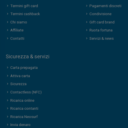
Termini gift card
Pagamenti discreti
Termini cashback
Condivisione
Chi siamo
Gift card brand
Affiliate
Ruota fortuna
Contatti
Servizi & news
Sicurezza & servizi
Carta prepagata
Attiva carta
Sicurezza
Contactless (NFC)
Ricarica online
Ricarica contanti
Ricarica Neosurf
Invia denaro