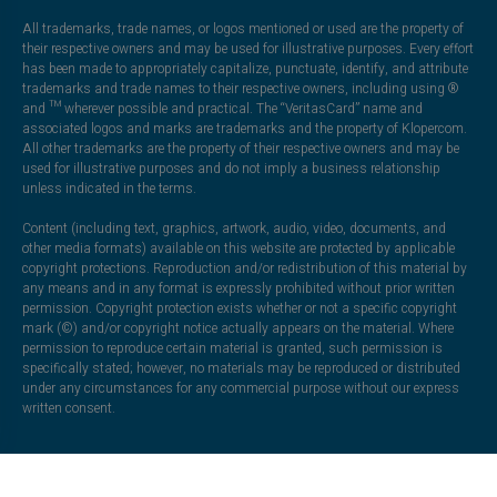
All trademarks, trade names, or logos mentioned or used are the property of
their respective owners and may be used for illustrative purposes. Every effort
has been made to appropriately capitalize, punctuate, identify, and attribute
trademarks and trade names to their respective owners, including using ®
and ™ wherever possible and practical. The “VeritasCard” name and
associated logos and marks are trademarks and the property of Klopercom.
All other trademarks are the property of their respective owners and may be
used for illustrative purposes and do not imply a business relationship
unless indicated in the terms.
Content (including text, graphics, artwork, audio, video, documents, and
other media formats) available on this website are protected by applicable
copyright protections. Reproduction and/or redistribution of this material by
any means and in any format is expressly prohibited without prior written
permission. Copyright protection exists whether or not a specific copyright
mark (©) and/or copyright notice actually appears on the material. Where
permission to reproduce certain material is granted, such permission is
specifically stated; however, no materials may be reproduced or distributed
under any circumstances for any commercial purpose without our express
written consent.