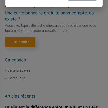
03/08/2026
Veritas
Carte prépayée
Une carte bancaire gratuite sans compte, ça
existe ?
Vous avez tapé cette recherche parce que votre banque vous
facture 50 € par an pour une carte que vo...
Lire la suite
Catégories
Carte prépayée
Escroquerie
Articles récents
Quelle est la différence entre un RIB et un IBAN