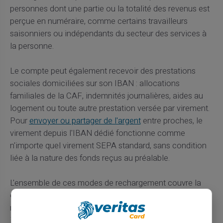
personnes dont une partie ou la totalité des revenus est
perçue en numéraire, comme certains travailleurs
saisonniers ou indépendants du secteur des services à
la personne.
Le compte peut également recevoir des prestations
sociales domiciliées sur son IBAN : allocations
familiales de la CAF, indemnités journalières, aides au
logement ou toute autre prestation versée par virement.
Pour
envoyer ou partager de l'argent
entre proches, le
virement depuis l'IBAN dédié fonctionne comme
n'importe quel virement SEPA standard, sans condition
liée à la nature des fonds reçus au préalable.
L'ensemble de ces modes de rechargement couvre la
grande majorité des situations financières atypiques
rencontrées par les étudiants, les travailleurs
indépendants, les nouveaux arrivants ou les personnes