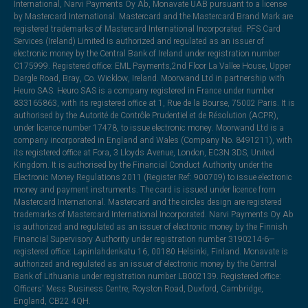
International, Narvi Payments Oy Ab, Monavate UAB pursuant to a license
by Mastercard International. Mastercard and the Mastercard Brand Mark are
registered trademarks of Mastercard International Incorporated. PFS Card
Services (Ireland) Limited is authorized and regulated as an issuer of
electronic money by the Central Bank of Ireland under registration number
C175999. Registered office: EML Payments,2nd Floor La Vallee House, Upper
Dargle Road, Bray, Co. Wicklow, Ireland. Moorwand Ltd in partnership with
Heuro SAS. Heuro SAS is a company registered in France under number
833165863, with its registered office at 1, Rue de la Bourse, 75002 Paris. It is
authorised by the Autorité de Contrôle Prudentiel et de Résolution (ACPR),
under licence number 17478, to issue electronic money. Moorwand Ltd is a
company incorporated in England and Wales (Company No. 8491211), with
its registered office at Fora, 3 Lloyds Avenue, London, EC3N 3DS, United
Kingdom. It is authorised by the Financial Conduct Authority under the
Electronic Money Regulations 2011 (Register Ref: 900709) to issue electronic
money and payment instruments. The card is issued under licence from
Mastercard International. Mastercard and the circles design are registered
trademarks of Mastercard International Incorporated. Narvi Payments Oy Ab
is authorized and regulated as an issuer of electronic money by the Finnish
Financial Supervisory Authority under registration number 3190214-6—
registered office: Lapinlahdenkatu 16, 00180 Helsinki, Finland. Monavate is
authorized and regulated as an issuer of electronic money by the Central
Bank of Lithuania under registration number LB002139. Registered office:
Officers' Mess Business Centre, Royston Road, Duxford, Cambridge,
England, CB22 4QH.