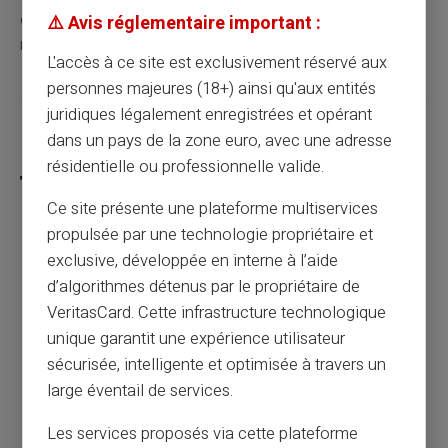
en reconversion, pour lesquels la justification d'un
⚠️ Avis réglementaire important :
revenu fixe et régulier n'est ni possible ni pertinente.
L'accès à ce site est exclusivement réservé aux
personnes majeures (18+) ainsi qu'aux entités
juridiques légalement enregistrées et opérant
Partager cet article
dans un pays de la zone euro, avec une adresse
résidentielle ou professionnelle valide.
Ce site présente une plateforme multiservices
propulsée par une technologie propriétaire et
Fichage Banque de France : 3 solutions
exclusive, développée en interne à l’aide
pour continuer à payer et être payé
d’algorithmes détenus par le propriétaire de
VeritasCard. Cette infrastructure technologique
unique garantit une expérience utilisateur
Article précédent
sécurisée, intelligente et optimisée à travers un
large éventail de services.
Peut-on utiliser une carte prépayée pour
Les services proposés via cette plateforme
des sites de rencontres ?