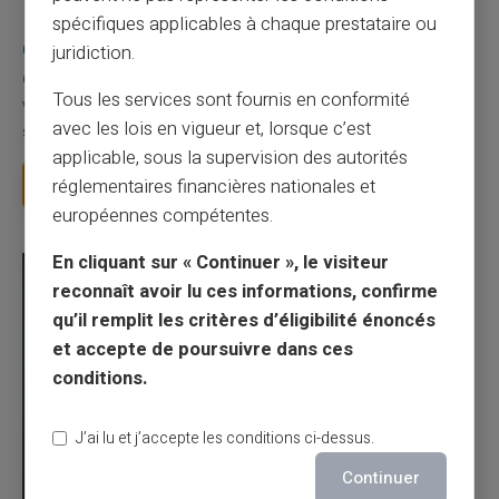
10/08/2026
Veritas
Carte prépayée
spécifiques applicables à chaque prestataire ou
Quelle est la différence entre un RIB et un IBAN
juridiction.
en France ?
Tous les services sont fournis en conformité
Votre employeur vous demande votre RIB pour verser votre
avec les lois en vigueur et, lorsque c’est
salaire. La CAF vous demande votre IBAN pou...
applicable, sous la supervision des autorités
Lire la suite
réglementaires financières nationales et
européennes compétentes.
En cliquant sur « Continuer », le visiteur
reconnaît avoir lu ces informations, confirme
qu’il remplit les critères d’éligibilité énoncés
et accepte de poursuivre dans ces
conditions.
J’ai lu et j’accepte les conditions ci-dessus.
Continuer