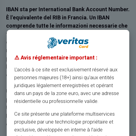
IBAN sta per International Bank Account Number.
È l'equivalente del RIB in Francia. Un IBAN
comprende tutte le informazioni necessarie che
facilitano i trasferimenti in modo che il tuo
denaro possa essere inviato e ricevuto in modo
rapido e sicuro. Queste informazioni sono, in
⚠️ Avis réglementaire important :
particolare, il numero di identificazione della
banca, il numero dell'agenzia e il numero di
L'accès à ce site est exclusivement réservé aux
conto.
personnes majeures (18+) ainsi qu'aux entités
juridiques légalement enregistrées et opérant
Un IBAN facilita l'elaborazione automatica dei
dans un pays de la zone euro, avec une adresse
pagamenti tra diversi paesi.
résidentielle ou professionnelle valide.
Un IBAN consente gli addebiti automatici. Un
Ce site présente une plateforme multiservices
IBAN è ora incluso con la tua carta prepagata Le
propulsée par une technologie propriétaire et
carte prepagate
IBAN VERITAS
.
exclusive, développée en interne à l’aide