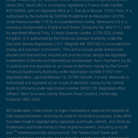
Heuro SAS. Heuro SAS is a company registered in France under number
833165863, with its registered office at 1, Rue de la Bourse, 75002 Paris. It is
authorised by the Autorité de Contrôle Prudentiel et de Résolution (ACPR),
under licence number 17478, to issue electronic money. Moorwand Ltd is a
company incorporated in England and Wales (Company No. 8491211), with
its registered office at Fora, 3 Lloyds Avenue, London, EC3N 3DS, United
Kingdom. It is authorised by the Financial Conduct Authority under the
Electronic Money Regulations 2011 (Register Ref: 900709) to issue electronic
money and payment instruments. The card is issued under licence from
Mastercard International. Mastercard and the circles design are registered
trademarks of Mastercard International Incorporated. Narvi Payments Oy Ab
is authorized and regulated as an issuer of electronic money by the Finnish
Financial Supervisory Authority under registration number 3190214-6—
registered office: Lapinlahdenkatu 16, 00180 Helsinki, Finland. Monavate is
authorized and regulated as an issuer of electronic money by the Central
Bank of Lithuania under registration number LB002139. Registered office:
Officers' Mess Business Centre, Royston Road, Duxford, Cambridge,
England, CB22 4QH.
All trademarks, trade names, or logos mentioned or used are the property of
their respective owners and may be used for illustrative purposes. Every effort
has been made to appropriately capitalize, punctuate, identify, and attribute
trademarks and trade names to their respective owners, including using ®
and ™ wherever possible and practical. The “VeritasCard” name and