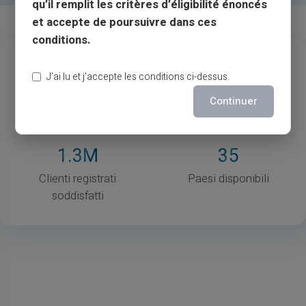
qu’il remplit les critères d’éligibilité énoncés
et accepte de poursuivre dans ces
conditions.
13
37
M
J’ai lu et j’accepte les conditions ci-dessus.
Anni di esperienza
Accettazione di
commercianti e
Continuer
bancomat
1
.3M
35
Clienti registrati
Paesi disponibili
soddisfatti