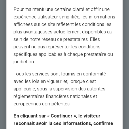
Pour maintenir une certaine clarté et offrir une
Domande comuni
expérience utilisateur simplifiée, les informations
affichées sur ce site reflètent les conditions les
plus avantageuses actuellement disponibles au
DOVE TROVARE IL TUO IBAN VERITAS?
sein de notre réseau de prestataires. Elles
peuvent ne pas représenter les conditions
spécifiques applicables à chaque prestataire ou
juridiction.
QUANTO COSTA?
Tous les services sont fournis en conformité
avec les lois en vigueur et, lorsque c’est
applicable, sous la supervision des autorités
SE, AD ESEMPIO, HAI UNA CARTA CON UN IBAN
réglementaires financières nationales et
IN IE E VUOI AVERE UN IBAN IN FR?
européennes compétentes.
En cliquant sur « Continuer », le visiteur
reconnaît avoir lu ces informations, confirme