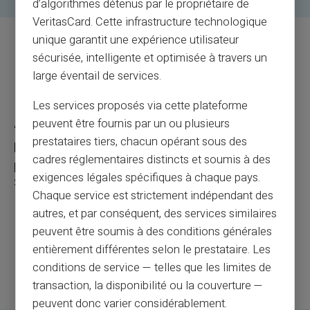
d’algorithmes détenus par le propriétaire de
VeritasCard. Cette infrastructure technologique
unique garantit une expérience utilisateur
Qual è lo scopo dell'IBAN Veritas
sécurisée, intelligente et optimisée à travers un
large éventail de services.
fornito con la mia carta?
Les services proposés via cette plateforme
peuvent être fournis par un ou plusieurs
Approfitta di periodi di trasferimento ridotti: i
prestataires tiers, chacun opérant sous des
bonifici bancari in entrata e i bonifici in uscita
cadres réglementaires distincts et soumis à des
passano direttamente attraverso il sistema
exigences légales spécifiques à chaque pays.
SEPA.
Chaque service est strictement indépendant des
autres, et par conséquent, des services similaires
peuvent être soumis à des conditions générales
entièrement différentes selon le prestataire. Les
conditions de service — telles que les limites de
transaction, la disponibilité ou la couverture —
peuvent donc varier considérablement.