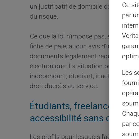
Ce si
un justificatif de domicile dans le ca
par u
du risque.
intern
Verit
Ce que la loi n'impose pas, en revanche
garant
fiche de paie, aucun avis d'imposition,
optimi
documents légalement requis pour l'
électronique. La situation professionne
Les s
indépendant, étudiant, inactif ou en s
fourni
droit d'accès au service.
opéra
soumi
Étudiants, freelances, aut
Chaqu
accessibilité sans conditi
par c
soumi
Les profils pour lesquels l'accès aux s