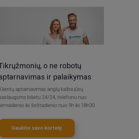
Tikrųžmonių, o ne robotų
aptarnavimas ir palaikymas
Klientų aptarnavimas anglų kalba jūsų
paslaugoms bilietu 24/24, telefonu nuo
pirmadienio iki šeštadienio nuo 9h iki 18h30
Gaukite savo kortelę