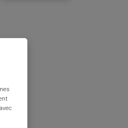
nnes
ent
 avec