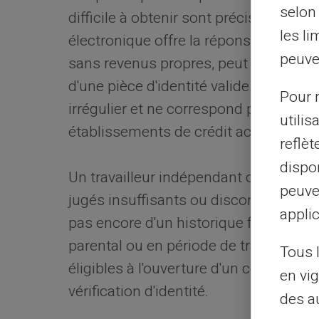
selon 
difficile à obtenir sont précisément 
les li
électronique offre la réponse la plus 
peuve
sans revenus propres, peut ouvrir un 
d'une pièce d'identité valide. Un micro
Pour m
irrégulier et ne correspond pas aux cri
utilis
établissements de crédit accède au 
reflè
dispon
Un travailleur indépendant ou un salar
peuve
jugés insuffisants ou discontinus, un
applic
pas encore d'un historique fiscal ou 
parental ou en période de transition en
Tous 
éligibles à l'ouverture d'un compte de
en vig
vérification d'identité.
des a