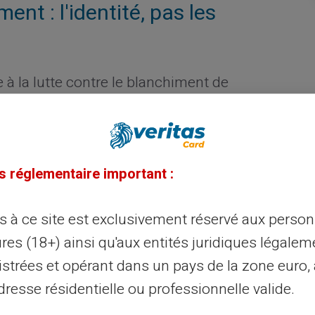
ent : l'identité, pas les
 à la lutte contre le blanchiment de
me, codifiée en France aux articles L. 561-1
cier, impose à tout prestataire de services
tion rigoureuse de l'identité de ses clients
es. Cette obligation, désignée sous le terme
s réglementaire important :
négociable. Elle s'applique à tous les
ès à ce site est exclusivement réservé aux perso
res (18+) ainsi qu'aux entités juridiques légalem
ité requiert la fourniture d'un document
istrées et opérant dans un pays de la zone euro,
ionale d'identité, passeport, ou titre de
resse résidentielle ou professionnelle valide.
s prestataires peuvent également demander