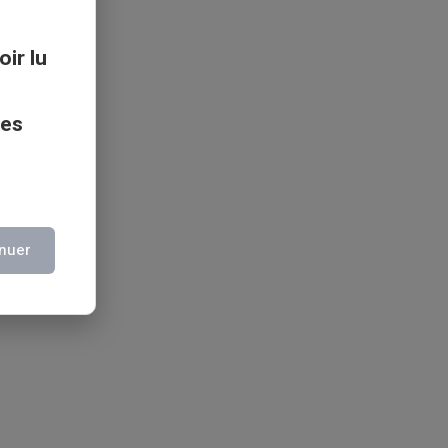
oir lu
ces
nuer