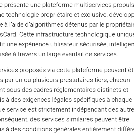
te présente une plateforme multiservices propul
dre de leurs procédures internes de gestion
ne technologie propriétaire et exclusive, dévelop
e à l’aide d’algorithmes détenus par le propriétai
asCard. Cette infrastructure technologique uniqu
, c'est la justification de revenus. Aucune
it une expérience utilisateur sécurisée, intelligen
 aucun contrat de travail ne figure parmi les
sée à travers un large éventail de services.
ouverture d'un compte de monnaie
lle du demandeur, qu'il soit salarié,
ervices proposés via cette plateforme peuvent êt
ituation précaire, est sans incidence sur son
s par un ou plusieurs prestataires tiers, chacun
nt sous des cadres réglementaires distincts et
s à des exigences légales spécifiques à chaque 
o-entrepreneurs : une
e service est strictement indépendant des autre
on de statut
onséquent, des services similaires peuvent être
s à des conditions générales entièrement différ
ervices financiers traditionnels est le plus