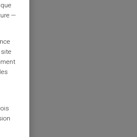
s que
rture —
ence
 site
lement
les
lois
sion