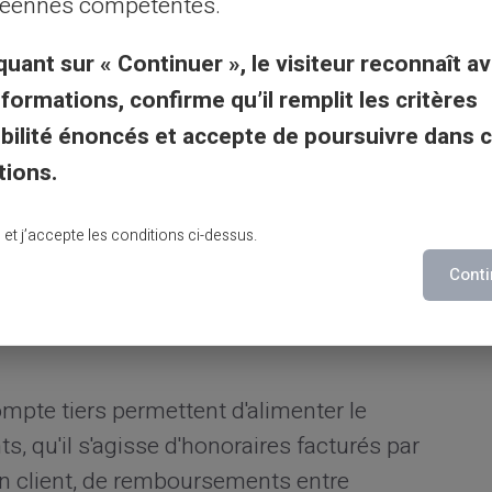
éennes compétentes.
tarifaires du service, qui incluent des frais
ille de tarification de Veritas. Ces frais sont
quant sur « Continuer », le visiteur reconnaît av
service.
nformations, confirme qu’il remplit les critères
gibilité énoncés et accepte de poursuivre dans 
e compte sans salaire fixe
tions.
e régulier ne constitue pas un obstacle au
lu et j’accepte les conditions ci-dessus.
 de paiement. Plusieurs modes de
Conti
tés aux situations de revenus irréguliers
mpte tiers permettent d'alimenter le
qu'il s'agisse d'honoraires facturés par
un client, de remboursements entre