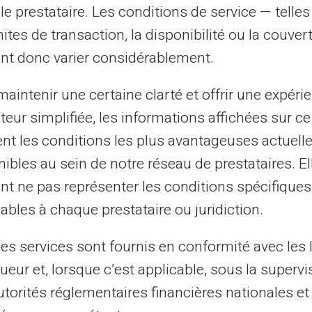
le prestataire. Les conditions de service — telle
ceux pour lesquels le compte de monnaie
mites de transaction, la disponibilité ou la couve
adaptée. Un étudiant en première année,
nt donc varier considérablement.
compte de paiement dès lors qu'il dispose
-entrepreneur dont le chiffre d'affaires est
aintenir une certaine clarté et offrir une expéri
tères de stabilité exigés par les
ateur simplifiée, les informations affichées sur ce
même service dans les mêmes conditions.
tent les conditions les plus avantageuses actuel
ibles au sein de notre réseau de prestataires. El
ié en CDD dont les bulletins de salaire sont
nt ne pas représenter les conditions spécifiques
 nouveau résident en France qui ne dispose
ables à chaque prestataire ou juridiction.
bancaire local, une personne en congé
tre deux activités : tous ces profils sont
les services sont fournis en conformité avec les 
 paiement Veritas sur la seule base de la
ueur et, lorsque c’est applicable, sous la supervi
utorités réglementaires financières nationales et