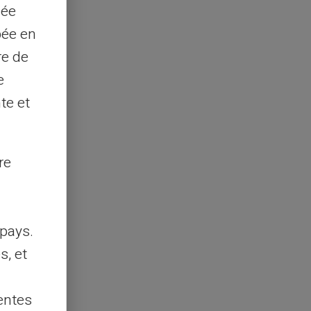
sée
pée en
re de
e
te et
re
pays.
s, et
entes