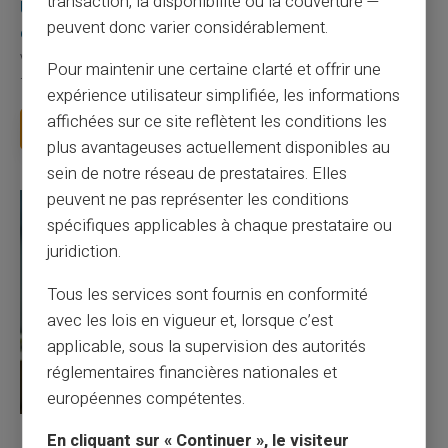
transaction, la disponibilité ou la couverture —
Une carte bancaire gratuite sans compte, ça
peuvent donc varier considérablement.
existe ?
Vous avez tapé cette recherche parce que votre banque vous
Pour maintenir une certaine clarté et offrir une
facture 50 € par an pour une carte que vo...
expérience utilisateur simplifiée, les informations
affichées sur ce site reflètent les conditions les
Lire la suite
plus avantageuses actuellement disponibles au
sein de notre réseau de prestataires. Elles
peuvent ne pas représenter les conditions
spécifiques applicables à chaque prestataire ou
juridiction.
Tous les services sont fournis en conformité
avec les lois en vigueur et, lorsque c’est
applicable, sous la supervision des autorités
réglementaires financières nationales et
européennes compétentes.
27/07/2026
Veritas
Carte prépayée
En cliquant sur « Continuer », le visiteur