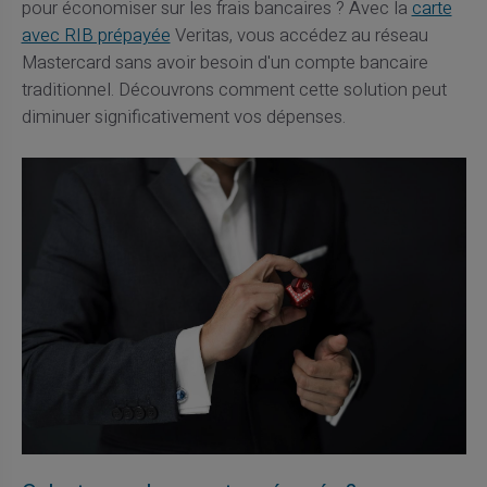
pour économiser sur les frais bancaires ? Avec la
carte
avec RIB prépayée
Veritas, vous accédez au réseau
Mastercard sans avoir besoin d'un compte bancaire
traditionnel. Découvrons comment cette solution peut
diminuer significativement vos dépenses.