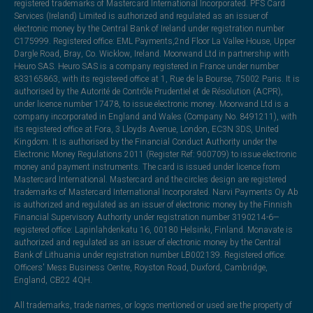
registered trademarks of Mastercard International Incorporated. PFS Card
Services (Ireland) Limited is authorized and regulated as an issuer of
electronic money by the Central Bank of Ireland under registration number
C175999. Registered office: EML Payments,2nd Floor La Vallee House, Upper
Dargle Road, Bray, Co. Wicklow, Ireland. Moorwand Ltd in partnership with
Heuro SAS. Heuro SAS is a company registered in France under number
833165863, with its registered office at 1, Rue de la Bourse, 75002 Paris. It is
authorised by the Autorité de Contrôle Prudentiel et de Résolution (ACPR),
under licence number 17478, to issue electronic money. Moorwand Ltd is a
company incorporated in England and Wales (Company No. 8491211), with
its registered office at Fora, 3 Lloyds Avenue, London, EC3N 3DS, United
Kingdom. It is authorised by the Financial Conduct Authority under the
Electronic Money Regulations 2011 (Register Ref: 900709) to issue electronic
money and payment instruments. The card is issued under licence from
Mastercard International. Mastercard and the circles design are registered
trademarks of Mastercard International Incorporated. Narvi Payments Oy Ab
is authorized and regulated as an issuer of electronic money by the Finnish
Financial Supervisory Authority under registration number 3190214-6—
registered office: Lapinlahdenkatu 16, 00180 Helsinki, Finland. Monavate is
authorized and regulated as an issuer of electronic money by the Central
Bank of Lithuania under registration number LB002139. Registered office:
Officers' Mess Business Centre, Royston Road, Duxford, Cambridge,
England, CB22 4QH.
All trademarks, trade names, or logos mentioned or used are the property of