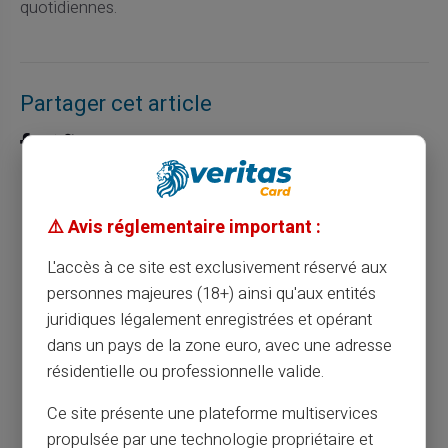
quotidiennes.
Partager cet article
Comment la carte prépayée simplifie vos
⚠️ Avis réglementaire important :
paiements quotidiens
L'accès à ce site est exclusivement réservé aux
personnes majeures (18+) ainsi qu'aux entités
Article précédent
juridiques légalement enregistrées et opérant
dans un pays de la zone euro, avec une adresse
résidentielle ou professionnelle valide.
Comment économiser sur les frais
bancaires avec une carte prépayée ?
Ce site présente une plateforme multiservices
propulsée par une technologie propriétaire et