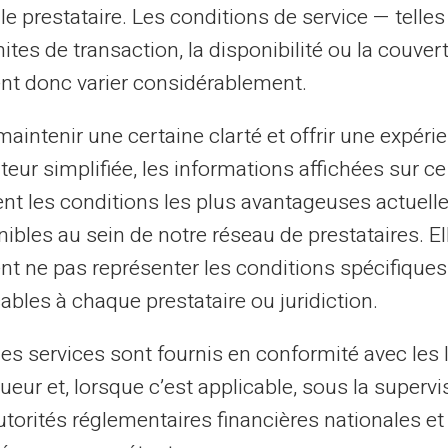
le prestataire. Les conditions de service — telle
mites de transaction, la disponibilité ou la couve
essibilité universelle
nt donc varier considérablement.
r tous types d'achats en ligne ou en
aintenir une certaine clarté et offrir une expéri
d'argent. Son réseau étendu via Mastercard
ateur simplifiée, les informations affichées sur ce
elle, tant au niveau national
tent les conditions les plus avantageuses actuel
mplifie grandement la vie quotidienne,
ibles au sein de notre réseau de prestataires. El
esoin de transporter des sommes
nt ne pas représenter les conditions spécifiques
ables à chaque prestataire ou juridiction.
 : une option pour tous
les services sont fournis en conformité avec les 
ueur et, lorsque c’est applicable, sous la supervi
eritas ne demande aucune vérification de
utorités réglementaires financières nationales et
ible même pour les interdits bancaires ou