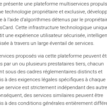
te présente une plateforme multiservices propul
ionnalités avantageuses pour tout utilisateur
ne technologie propriétaire et exclusive, dévelop
tre acceptée partout où le logo Mastercard
e à l’aide d’algorithmes détenus par le propriétai
igoureux des
dépenses.
Aucune vérification
asCard. Cette infrastructure technologique uniqu
la carte. Elle facilite les virements
it une expérience utilisateur sécurisée, intelligen
ement utile pour ceux qui voyagent ou ont
sée à travers un large éventail de services.
er.
ervices proposés via cette plateforme peuvent êt
e fonctionnalité clé
s par un ou plusieurs prestataires tiers, chacun
nt sous des cadres réglementaires distincts et
 prépayée
Veritas est sa capacité à aider les
s à des exigences légales spécifiques à chaque 
a nature prépayée de la carte impose un
e service est strictement indépendant des autre
illeure planification financière. Les risques
onséquent, des services similaires peuvent être
dement réduits, ce qui sécurise vos
s à des conditions générales entièrement différ
rises désagréables en fin de mois.