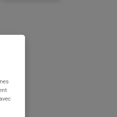
nnes
ent
 avec