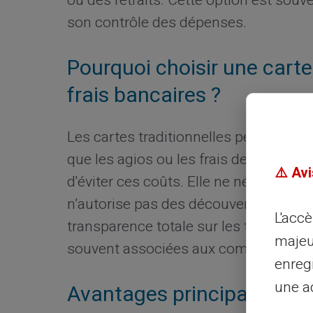
ou des retraits. Cette option est souven
son contrôle des dépenses.
Pourquoi choisir une carte
frais bancaires ?
Les cartes traditionnelles peuvent sou
que les agios ou les frais de tenue d
⚠️ Avi
d'éviter ces coûts. Elle ne nécessite 
n’autorise pas des découverts. Les uti
L'acc
transparence totale sur les transaction
majeu
souvent associées aux comptes class
enreg
une ad
Avantages principaux de l