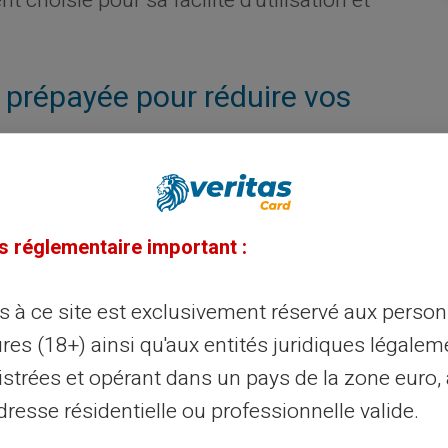
t choisie pour sa facilité d'utilisation et
 prépayée pour réduire vos
vent entraîner des frais inattendus, tels
e compte. Une
carte prépayée
permet
s réglementaire important :
pas de compte bancaire traditionnel et
lisateurs bénéficient ainsi d'une
ès à ce site est exclusivement réservé aux perso
s et évitent les pénalités financières
res (18+) ainsi qu'aux entités juridiques légalem
iques.
istrées et opérant dans un pays de la zone euro,
resse résidentielle ou professionnelle valide.
a carte Veritas