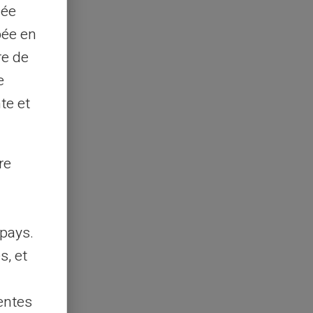
sée
pée en
re de
e
te et
re
pays.
s, et
entes