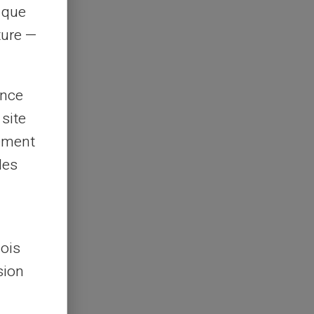
s que
rture —
ence
 site
lement
les
lois
sion