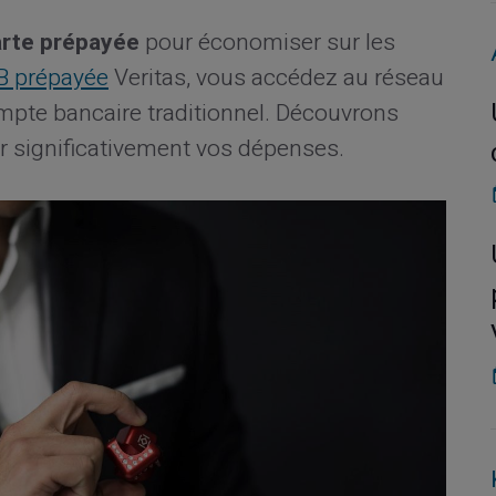
arte prépayée
pour économiser sur les
IB prépayée
Veritas, vous accédez au réseau
mpte bancaire traditionnel. Découvrons
 significativement vos dépenses.