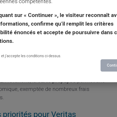
éennes compétentes.
de France. Toute personne majeure peut
carte Veritas, sans condition préalable
quant sur « Continuer », le visiteur reconnaît av
nformations, confirme qu’il remplit les critères
gibilité énoncés et accepte de poursuivre dans 
ues traditionnelles
tions.
rte Veritas, il convient de la comparer aux
lu et j’accepte les conditions ci-dessus.
es banques classiques imposent souvent des
Conti
sur les transactions et autres frais
En revanche, la
carte prépayée
permet une
onomique, exemptée de nombreux frais
s.
 priorités pour Veritas