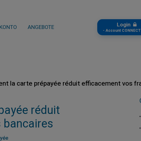
Login
KONTO
ANGEBOTE
- Account CONNECT
t la carte prépayée réduit efficacement vos fra
payée réduit
s bancaires
ayée