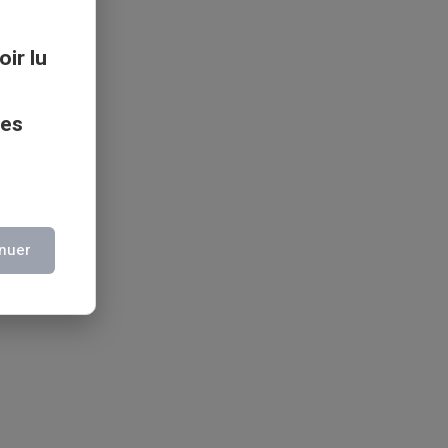
oir lu
ces
nuer