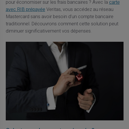
pour économiser sur les frais bancaires ? Avec la
carte
avec RIB prépayée
Veritas, vous accédez au réseau
Mastercard sans avoir besoin d'un compte bancaire
traditionnel. Découvrons comment cette solution peut
diminuer significativement vos dépenses.