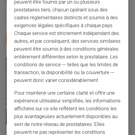
Une carte bancaire gratuite sans compte, ça
peuvent être fournis par un ou plusieurs
existe ?
prestataires tiers, chacun opérant sous des
cadres réglementaires distincts et soumis à des
Vous avez tapé cette recherche parce que votre banque vous
facture 50 € par an pour une carte que vo...
exigences légales spécifiques à chaque pays.
Chaque service est strictement indépendant des
Lire la suite
autres, et par conséquent, des services similaires
peuvent être soumis à des conditions générales
entièrement différentes selon le prestataire. Les
conditions de service — telles que les limites de
transaction, la disponibilité ou la couverture —
peuvent donc varier considérablement.
Pour maintenir une certaine clarté et offrir une
expérience utilisateur simplifiée, les informations
affichées sur ce site reflètent les conditions les
plus avantageuses actuellement disponibles au
sein de notre réseau de prestataires. Elles
peuvent ne pas représenter les conditions
27/07/2026
Veritas
Carte prépayée