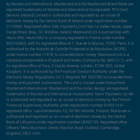
by Mastercard International. Mastercard and the Mastercard Brand Mark are
registered trademarks of Mastercard International Incorporated. PFS Card
Services (Ireland) Limited is authorized and regulated as an issuer of
electronic money by the Central Bank of Ireland under registration number
C175999. Registered office: EML Payments,2nd Floor La Vallee House, Upper
Dargle Road, Bray, Co. Wicklow, Ireland. Moorwand Ltd in partnership with
Heuro SAS. Heuro SAS is a company registered in France under number
833165863, with its registered office at 1, Rue de la Bourse, 75002 Paris. It is
authorised by the Autorité de Contrôle Prudentiel et de Résolution (ACPR),
under licence number 17478, to issue electronic money. Moorwand Ltd is a
company incorporated in England and Wales (Company No. 8491211), with
its registered office at Fora, 3 Lloyds Avenue, London, EC3N 3DS, United
Kingdom. It is authorised by the Financial Conduct Authority under the
Electronic Money Regulations 2011 (Register Ref: 900709) to issue electronic
money and payment instruments. The card is issued under licence from
Mastercard International. Mastercard and the circles design are registered
trademarks of Mastercard International Incorporated. Narvi Payments Oy Ab
is authorized and regulated as an issuer of electronic money by the Finnish
Financial Supervisory Authority under registration number 3190214-6—
registered office: Lapinlahdenkatu 16, 00180 Helsinki, Finland. Monavate is
authorized and regulated as an issuer of electronic money by the Central
Bank of Lithuania under registration number LB002139. Registered office:
Officers' Mess Business Centre, Royston Road, Duxford, Cambridge,
England, CB22 4QH.