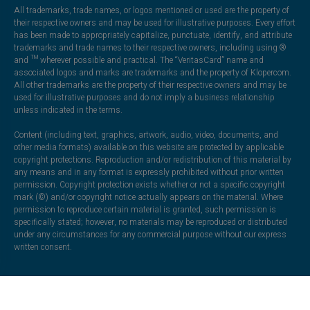
All trademarks, trade names, or logos mentioned or used are the property of
their respective owners and may be used for illustrative purposes. Every effort
has been made to appropriately capitalize, punctuate, identify, and attribute
trademarks and trade names to their respective owners, including using ®
and ™ wherever possible and practical. The “VeritasCard” name and
associated logos and marks are trademarks and the property of Klopercom.
All other trademarks are the property of their respective owners and may be
used for illustrative purposes and do not imply a business relationship
unless indicated in the terms.
Content (including text, graphics, artwork, audio, video, documents, and
other media formats) available on this website are protected by applicable
copyright protections. Reproduction and/or redistribution of this material by
any means and in any format is expressly prohibited without prior written
permission. Copyright protection exists whether or not a specific copyright
mark (©) and/or copyright notice actually appears on the material. Where
permission to reproduce certain material is granted, such permission is
specifically stated; however, no materials may be reproduced or distributed
under any circumstances for any commercial purpose without our express
written consent.