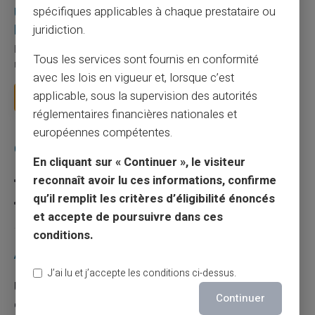
Utilisation responsable du paiement mobile avec
spécifiques applicables à chaque prestataire ou
la carte Veritas
juridiction.
Le paiement mobile s'est imposé dans les habitudes quotidiennes,
Tous les services sont fournis en conformité
mais il appelle des réflexes pour é...
avec les lois en vigueur et, lorsque c’est
applicable, sous la supervision des autorités
Lire la suite
réglementaires financières nationales et
européennes compétentes.
Catégories
En cliquant sur « Continuer », le visiteur
reconnaît avoir lu ces informations, confirme
Carte prépayée
qu’il remplit les critères d’éligibilité énoncés
Escroquerie
et accepte de poursuivre dans ces
conditions.
Articles récents
J’ai lu et j’accepte les conditions ci-dessus.
Une carte bancaire gratuite sans compte, ça
Continuer
existe ?