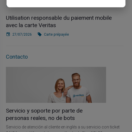
03/08/2026
Carte prépayée
Utilisation responsable du paiement mobile
avec la carte Veritas
27/07/2026
Carte prépayée
Contacto
Servicio y soporte por parte de
personas reales, no de bots
Servicio de atención al cliente en inglés a su servicio con ticket