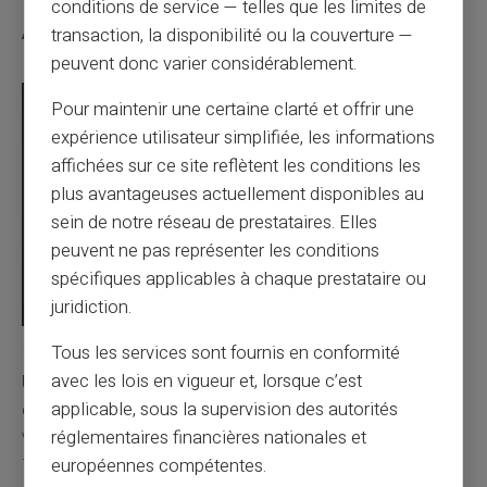
conditions de service — telles que les limites de
Articles similaires
transaction, la disponibilité ou la couverture —
peuvent donc varier considérablement.
Pour maintenir une certaine clarté et offrir une
expérience utilisateur simplifiée, les informations
affichées sur ce site reflètent les conditions les
plus avantageuses actuellement disponibles au
sein de notre réseau de prestataires. Elles
peuvent ne pas représenter les conditions
spécifiques applicables à chaque prestataire ou
juridiction.
Tous les services sont fournis en conformité
03/08/2026
Veritas
Carte prépayée
Une carte bancaire gratuite sans compte, ça
avec les lois en vigueur et, lorsque c’est
existe ?
applicable, sous la supervision des autorités
réglementaires financières nationales et
Vous avez tapé cette recherche parce que votre banque vous
facture 50 € par an pour une carte que vo...
européennes compétentes.