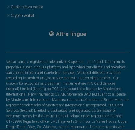
Carta senza conto
Crypto wallet
Altre lingue
Veritas card, a registered trademark of Klopercom, is a fintech that aims to
propose a super in-house platform and app where our clients and members
can choose fintech and non-fintech services. We used different providers
according to product and/or service requests and/or client profiles. Our
issuers for accounts and payment instrument are PFS Card Services
(Ireland) Limited (trading as PCSIL) pursuant to a license by Mastercard
International, Narvi Payments Oy Ab, Monavate UAB pursuant to a license
by Mastercard International. Mastercard and the Mastercard Brand Mark are
registered trademarks of Mastercard International Incorporated. PFS Card
Services (Ireland) Limited is authorized and regulated as an issuer of
electronic money by the Central Bank of Ireland under registration number
C175999. Registered office: EML Payments,2nd Floor La Vallee House, Upper
Dargle Road, Bray, Co. Wicklow, Ireland. Moorwand Ltd in partnership with
Heuro SAS. Heuro SAS is a company registered in France under number