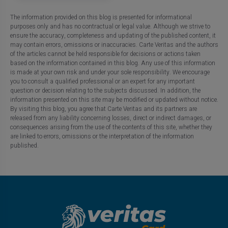
The information provided on this blog is presented for informational
purposes only and has no contractual or legal value. Although we strive to
ensure the accuracy, completeness and updating of the published content, it
may contain errors, omissions or inaccuracies. Carte Veritas and the authors
of the articles cannot be held responsible for decisions or actions taken
based on the information contained in this blog. Any use of this information
is made at your own risk and under your sole responsibility. We encourage
you to consult a qualified professional or an expert for any important
question or decision relating to the subjects discussed. In addition, the
information presented on this site may be modified or updated without notice.
By visiting this blog, you agree that Carte Veritas and its partners are
released from any liability concerning losses, direct or indirect damages, or
consequences arising from the use of the contents of this site, whether they
are linked to errors, omissions or the interpretation of the information
published.