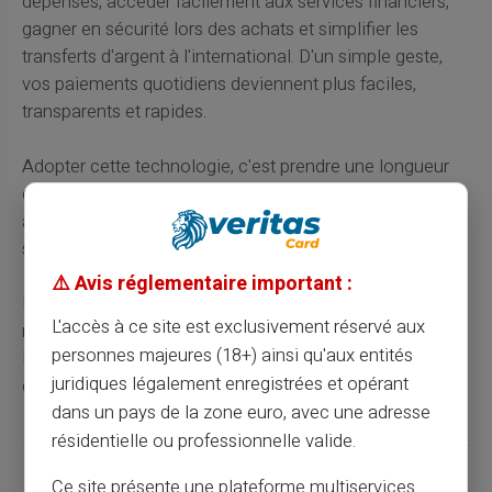
dépenses, accéder facilement aux services financiers,
gagner en sécurité lors des achats et simplifier les
transferts d'argent à l'international. D'un simple geste,
vos paiements quotidiens deviennent plus faciles,
transparents et rapides.
Adopter cette technologie, c'est prendre une longueur
d'avance vers une gestion financière plus autonome et
adaptée à l'ère du numérique où la flexibilité et la
sécurité sont primordiales.
⚠️ Avis réglementaire important :
La carte Veritas reste donc bien plus qu'un simple
L'accès à ce site est exclusivement réservé aux
moyen de paiement. Elle est un compagnon financier
personnes majeures (18+) ainsi qu'aux entités
indispensable dans la jungle des transactions
juridiques légalement enregistrées et opérant
quotidiennes modernes.
dans un pays de la zone euro, avec une adresse
résidentielle ou professionnelle valide.
Partager cet article
Ce site présente une plateforme multiservices