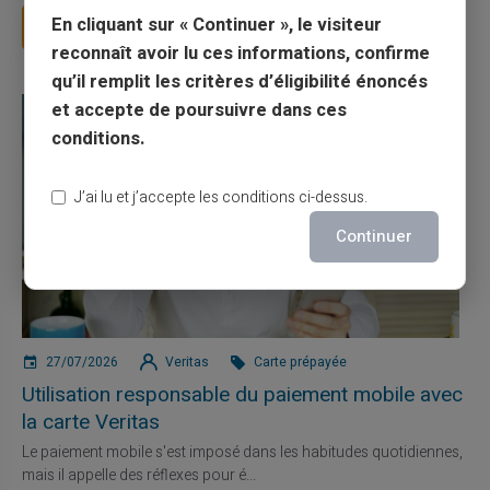
En cliquant sur « Continuer », le visiteur
Lire la suite
reconnaît avoir lu ces informations, confirme
qu’il remplit les critères d’éligibilité énoncés
et accepte de poursuivre dans ces
conditions.
J’ai lu et j’accepte les conditions ci-dessus.
Continuer
27/07/2026
Veritas
Carte prépayée
Utilisation responsable du paiement mobile avec
la carte Veritas
Le paiement mobile s'est imposé dans les habitudes quotidiennes,
mais il appelle des réflexes pour é...