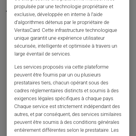
propulsée par une technologie propriétaire et
exclusive, développée en interne à l’aide
d’algorithmes détenus par le propriétaire de
VeritasCard. Cette infrastructure technologique
Comment la carte prépayée simplifie-t-elle
unique garantit une expérience utilisateur
la gestion de votre budget ?
sécurisée, intelligente et optimisée à travers un
large éventail de services.
Article précédent
Les services proposés via cette plateforme
peuvent être fournis par un ou plusieurs
prestataires tiers, chacun opérant sous des
Comment la carte prépayée réduit
cadres réglementaires distincts et soumis à des
efficacement vos frais bancaires
exigences légales spécifiques à chaque pays.
Chaque service est strictement indépendant des
Article suivant
autres, et par conséquent, des services similaires
peuvent être soumis à des conditions générales
entièrement différentes selon le prestataire. Les