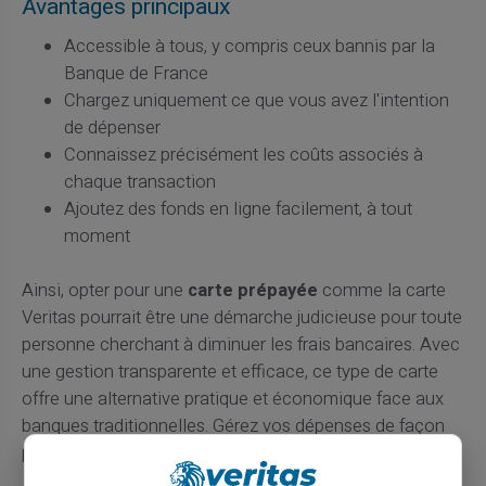
Avantages principaux
Accessible à tous, y compris ceux bannis par la
Banque de France
Chargez uniquement ce que vous avez l'intention
de dépenser
Connaissez précisément les coûts associés à
chaque transaction
Ajoutez des fonds en ligne facilement, à tout
moment
Ainsi, opter pour une
carte prépayée
comme la carte
Veritas pourrait être une démarche judicieuse pour toute
personne cherchant à diminuer les frais bancaires. Avec
une gestion transparente et efficace, ce type de carte
offre une alternative pratique et économique face aux
banques traditionnelles. Gérez vos dépenses de façon
proactive et libérez-vous des tracas financiers habituels.