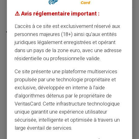
⚠️ Avis réglementaire important :
Partager cet article
L'accès à ce site est exclusivement réservé aux
personnes majeures (18+) ainsi qu'aux entités
juridiques légalement enregistrées et opérant
dans un pays de la zone euro, avec une adresse
Comment la carte prépayée réduit
résidentielle ou professionnelle valide.
efficacement vos frais bancaires
Ce site présente une plateforme multiservices
propulsée par une technologie propriétaire et
Article précédent
exclusive, développée en interne à l’aide
d’algorithmes détenus par le propriétaire de
VeritasCard. Cette infrastructure technologique
Carte prépayée pour achats discrets : votre
unique garantit une expérience utilisateur
alliée au quotidien
sécurisée, intelligente et optimisée à travers un
large éventail de services.
Article suivant