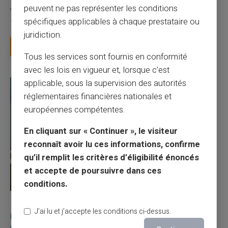
peuvent ne pas représenter les conditions
Vous avez tapé cette recherche parce que votre banque vous
spécifiques applicables à chaque prestataire ou
facture 50 € par an pour une carte que vo...
juridiction.
Lire la suite
Tous les services sont fournis en conformité
avec les lois en vigueur et, lorsque c’est
applicable, sous la supervision des autorités
réglementaires financières nationales et
européennes compétentes.
En cliquant sur « Continuer », le visiteur
reconnaît avoir lu ces informations, confirme
qu’il remplit les critères d’éligibilité énoncés
et accepte de poursuivre dans ces
conditions.
27/07/2026
Veritas
Carte prépayée
J’ai lu et j’accepte les conditions ci-dessus.
Utilisation responsable du paiement mobile avec