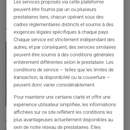
Les services proposés via cette plateforme
peuvent être fournis par un ou plusieurs
prestataires tiers, chacun opérant sous des
cadres réglementaires distincts et soumis à des
Articles similaires
exigences légales spécifiques à chaque pays.
Chaque service est strictement indépendant des
autres, et par conséquent, des services similaires
peuvent être soumis à des conditions générales
entièrement différentes selon le prestataire. Les
conditions de service — telles que les limites de
transaction, la disponibilité ou la couverture —
peuvent donc varier considérablement.
Pour maintenir une certaine clarté et offrir une
expérience utilisateur simplifiée, les informations
affichées sur ce site reflètent les conditions les
03/08/2026
Veritas
Carte prépayée
plus avantageuses actuellement disponibles au
Une carte bancaire gratuite sans compte, ça
sein de notre réseau de prestataires. Elles
existe ?