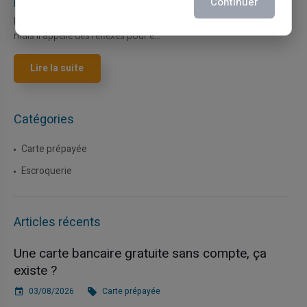
la carte Veritas
Continuer
Le paiement mobile s'est imposé dans les habitudes quotidiennes,
mais il appelle des réflexes pour é...
Lire la suite
Catégories
Carte prépayée
Escroquerie
Articles récents
Une carte bancaire gratuite sans compte, ça
existe ?
03/08/2026
Carte prépayée