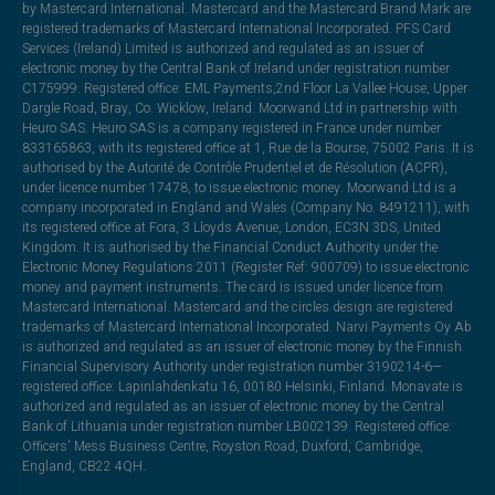
by Mastercard International. Mastercard and the Mastercard Brand Mark are
registered trademarks of Mastercard International Incorporated. PFS Card
Services (Ireland) Limited is authorized and regulated as an issuer of
electronic money by the Central Bank of Ireland under registration number
C175999. Registered office: EML Payments,2nd Floor La Vallee House, Upper
Dargle Road, Bray, Co. Wicklow, Ireland. Moorwand Ltd in partnership with
Heuro SAS. Heuro SAS is a company registered in France under number
833165863, with its registered office at 1, Rue de la Bourse, 75002 Paris. It is
authorised by the Autorité de Contrôle Prudentiel et de Résolution (ACPR),
under licence number 17478, to issue electronic money. Moorwand Ltd is a
company incorporated in England and Wales (Company No. 8491211), with
its registered office at Fora, 3 Lloyds Avenue, London, EC3N 3DS, United
Kingdom. It is authorised by the Financial Conduct Authority under the
Electronic Money Regulations 2011 (Register Ref: 900709) to issue electronic
money and payment instruments. The card is issued under licence from
Mastercard International. Mastercard and the circles design are registered
trademarks of Mastercard International Incorporated. Narvi Payments Oy Ab
is authorized and regulated as an issuer of electronic money by the Finnish
Financial Supervisory Authority under registration number 3190214-6—
registered office: Lapinlahdenkatu 16, 00180 Helsinki, Finland. Monavate is
authorized and regulated as an issuer of electronic money by the Central
Bank of Lithuania under registration number LB002139. Registered office:
Officers' Mess Business Centre, Royston Road, Duxford, Cambridge,
England, CB22 4QH.