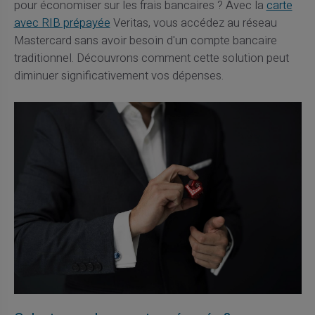
pour économiser sur les frais bancaires ? Avec la
carte
avec RIB prépayée
Veritas, vous accédez au réseau
Mastercard sans avoir besoin d'un compte bancaire
traditionnel. Découvrons comment cette solution peut
diminuer significativement vos dépenses.