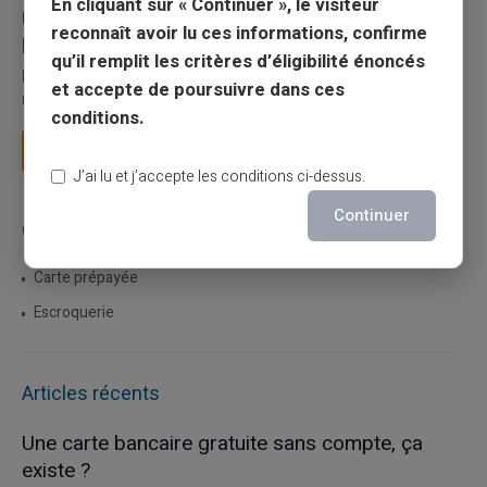
En cliquant sur « Continuer », le visiteur
Utilisation responsable du paiement mobile avec
reconnaît avoir lu ces informations, confirme
la carte Veritas
qu’il remplit les critères d’éligibilité énoncés
Le paiement mobile s'est imposé dans les habitudes quotidiennes,
et accepte de poursuivre dans ces
mais il appelle des réflexes pour é...
conditions.
Lire la suite
J’ai lu et j’accepte les conditions ci-dessus.
Continuer
Catégories
Carte prépayée
Escroquerie
Articles récents
Une carte bancaire gratuite sans compte, ça
existe ?