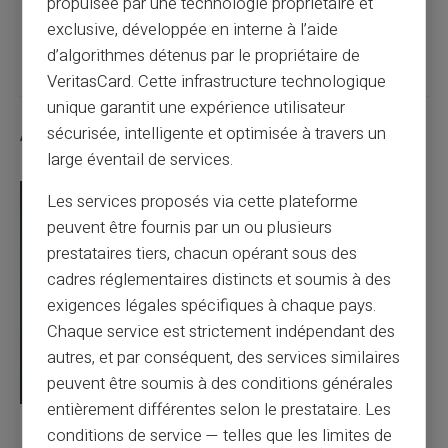
propulsée par une technologie propriétaire et
Article suivant
exclusive, développée en interne à l’aide
d’algorithmes détenus par le propriétaire de
VeritasCard. Cette infrastructure technologique
unique garantit une expérience utilisateur
Articles similaires
sécurisée, intelligente et optimisée à travers un
large éventail de services.
Les services proposés via cette plateforme
peuvent être fournis par un ou plusieurs
prestataires tiers, chacun opérant sous des
cadres réglementaires distincts et soumis à des
exigences légales spécifiques à chaque pays.
Chaque service est strictement indépendant des
autres, et par conséquent, des services similaires
peuvent être soumis à des conditions générales
entièrement différentes selon le prestataire. Les
03/08/2026
Veritas
Carte prépayée
conditions de service — telles que les limites de