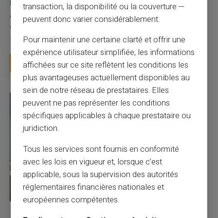
Une carte bancaire gratuite sans compte, ça
transaction, la disponibilité ou la couverture —
existe ?
peuvent donc varier considérablement.
Vous avez tapé cette recherche parce que votre banque vous
Pour maintenir une certaine clarté et offrir une
facture 50 € par an pour une carte que vo...
expérience utilisateur simplifiée, les informations
Lire la suite
affichées sur ce site reflètent les conditions les
plus avantageuses actuellement disponibles au
sein de notre réseau de prestataires. Elles
peuvent ne pas représenter les conditions
spécifiques applicables à chaque prestataire ou
juridiction.
Tous les services sont fournis en conformité
avec les lois en vigueur et, lorsque c’est
applicable, sous la supervision des autorités
réglementaires financières nationales et
européennes compétentes.
27/07/2026
Veritas
Carte prépayée