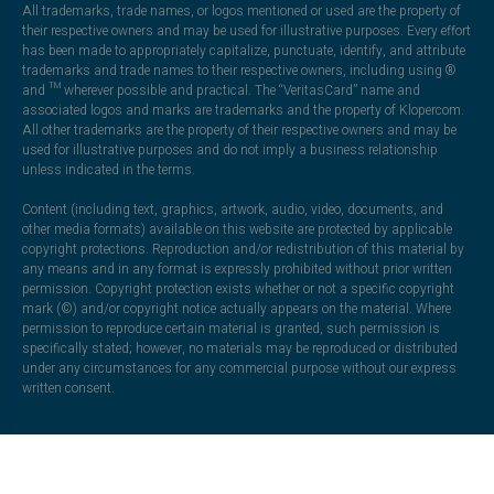
All trademarks, trade names, or logos mentioned or used are the property of
their respective owners and may be used for illustrative purposes. Every effort
has been made to appropriately capitalize, punctuate, identify, and attribute
trademarks and trade names to their respective owners, including using ®
and ™ wherever possible and practical. The “VeritasCard” name and
associated logos and marks are trademarks and the property of Klopercom.
All other trademarks are the property of their respective owners and may be
used for illustrative purposes and do not imply a business relationship
unless indicated in the terms.
Content (including text, graphics, artwork, audio, video, documents, and
other media formats) available on this website are protected by applicable
copyright protections. Reproduction and/or redistribution of this material by
any means and in any format is expressly prohibited without prior written
permission. Copyright protection exists whether or not a specific copyright
mark (©) and/or copyright notice actually appears on the material. Where
permission to reproduce certain material is granted, such permission is
specifically stated; however, no materials may be reproduced or distributed
under any circumstances for any commercial purpose without our express
written consent.