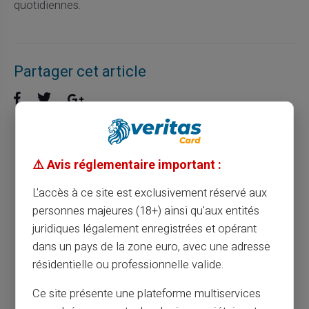
quotidiennes.
Partager cet article
Comment la carte prépayée simplifie vos
⚠️ Avis réglementaire important :
paiements quotidiens
L'accès à ce site est exclusivement réservé aux
personnes majeures (18+) ainsi qu'aux entités
Article précédent
juridiques légalement enregistrées et opérant
dans un pays de la zone euro, avec une adresse
résidentielle ou professionnelle valide.
Comment économiser sur les frais
bancaires avec une carte prépayée ?
Ce site présente une plateforme multiservices