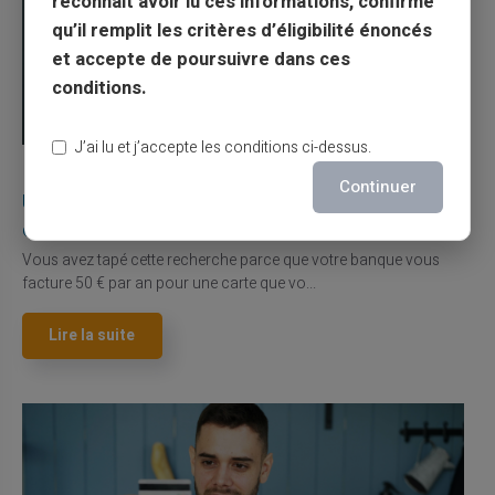
reconnaît avoir lu ces informations, confirme
qu’il remplit les critères d’éligibilité énoncés
et accepte de poursuivre dans ces
conditions.
J’ai lu et j’accepte les conditions ci-dessus.
03/08/2026
Veritas
Carte prépayée
Continuer
Une carte bancaire gratuite sans compte, ça
existe ?
Vous avez tapé cette recherche parce que votre banque vous
facture 50 € par an pour une carte que vo...
Lire la suite