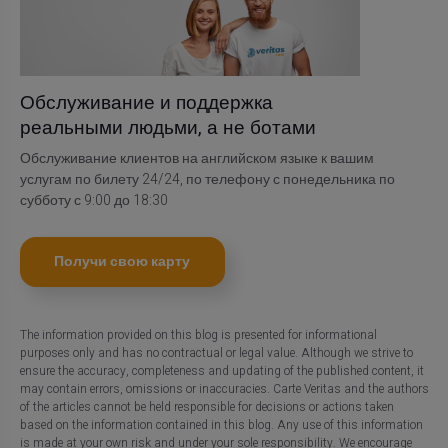
Обслуживание и поддержка
реальными людьми, а не ботами
Обслуживание клиентов на английском языке к вашим
услугам по билету 24/24, по телефону с понедельника по
субботу с 9:00 до 18:30
Получи свою карту
The information provided on this blog is presented for informational
purposes only and has no contractual or legal value. Although we strive to
ensure the accuracy, completeness and updating of the published content, it
may contain errors, omissions or inaccuracies. Carte Veritas and the authors
of the articles cannot be held responsible for decisions or actions taken
based on the information contained in this blog. Any use of this information
is made at your own risk and under your sole responsibility. We encourage