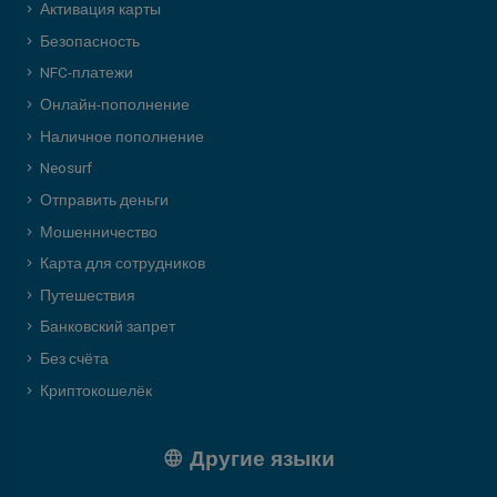
Активация карты
Безопасность
NFC-платежи
Онлайн-пополнение
Наличное пополнение
Neosurf
Отправить деньги
Мошенничество
Карта для сотрудников
Путешествия
Банковский запрет
Без счёта
Криптокошелёк
Другие языки