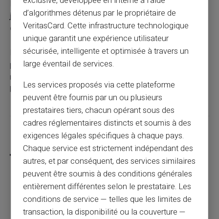
exclusive, développée en interne à l’aide
Le principe est simple :
charger un montant défini,
d’algorithmes détenus par le propriétaire de
jouer dans cette limite, ne pas dépasser le solde
VeritasCard. Cette infrastructure technologique
disponible
.
unique garantit une expérience utilisateur
sécurisée, intelligente et optimisée à travers un
La
carte prépayée Veritas Mastercard®
, utilisable
large éventail de services.
pour des paiements en ligne et en magasin et limitée au
montant chargé, s'inscrit dans cette logique de contrôle
Les services proposés via cette plateforme
budgétaire et de séparation des dépenses.
peuvent être fournis par un ou plusieurs
prestataires tiers, chacun opérant sous des
cadres réglementaires distincts et soumis à des
Partager cet article
exigences légales spécifiques à chaque pays.
Chaque service est strictement indépendant des
autres, et par conséquent, des services similaires
peuvent être soumis à des conditions générales
entièrement différentes selon le prestataire. Les
Peut-on utiliser une carte prépayée pour les
conditions de service — telles que les limites de
paris sportifs ?
transaction, la disponibilité ou la couverture —