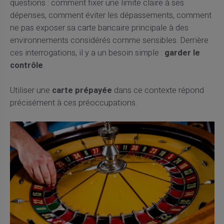
questions : comment fixer une limite claire à ses
dépenses, comment éviter les dépassements, comment
ne pas exposer sa carte bancaire principale à des
environnements considérés comme sensibles. Derrière
ces interrogations, il y a un besoin simple :
garder le
contrôle
.
Utiliser une
carte prépayée
dans ce contexte répond
précisément à ces préoccupations.