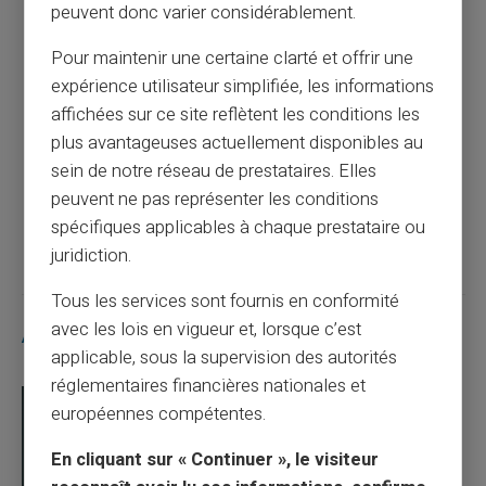
peuvent donc varier considérablement.
Article précédent
Pour maintenir une certaine clarté et offrir une
expérience utilisateur simplifiée, les informations
affichées sur ce site reflètent les conditions les
Comment payer sur un site pour adultes
plus avantageuses actuellement disponibles au
discrètement
sein de notre réseau de prestataires. Elles
peuvent ne pas représenter les conditions
Article suivant
spécifiques applicables à chaque prestataire ou
juridiction.
Tous les services sont fournis en conformité
avec les lois en vigueur et, lorsque c’est
Articles similaires
applicable, sous la supervision des autorités
réglementaires financières nationales et
européennes compétentes.
En cliquant sur « Continuer », le visiteur