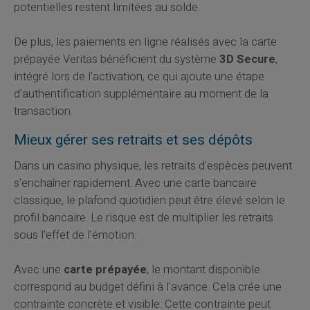
potentielles restent limitées au solde.
De plus, les paiements en ligne réalisés avec la carte
prépayée Veritas bénéficient du système
3D Secure
,
intégré lors de l'activation, ce qui ajoute une étape
d'authentification supplémentaire au moment de la
transaction.
Mieux gérer ses retraits et ses dépôts
Dans un casino physique, les retraits d'espèces peuvent
s'enchaîner rapidement. Avec une carte bancaire
classique, le plafond quotidien peut être élevé selon le
profil bancaire. Le risque est de multiplier les retraits
sous l'effet de l'émotion.
Avec une
carte prépayée
, le montant disponible
correspond au budget défini à l'avance. Cela crée une
contrainte concrète et visible. Cette contrainte peut