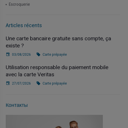
Escroquerie
Articles récents
Une carte bancaire gratuite sans compte, ça
existe ?
03/08/2026
Carte prépayée
Utilisation responsable du paiement mobile
avec la carte Veritas
27/07/2026
Carte prépayée
Контакты