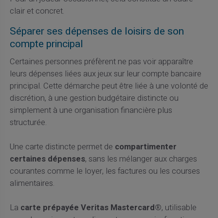
clair et concret.
Séparer ses dépenses de loisirs de son
compte principal
Certaines personnes préfèrent ne pas voir apparaître
leurs dépenses liées aux jeux sur leur compte bancaire
principal. Cette démarche peut être liée à une volonté de
discrétion, à une gestion budgétaire distincte ou
simplement à une organisation financière plus
structurée.
Une carte distincte permet de
compartimenter
certaines dépenses
, sans les mélanger aux charges
courantes comme le loyer, les factures ou les courses
alimentaires.
La
carte prépayée Veritas Mastercard®
, utilisable