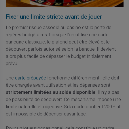
Fixer une limite stricte avant de jouer
Le premier risque associé au casino est la perte de
repères budgétaires. Lorsque l'on utilise une carte
bancaire classique, le plafond peut être élevé et le
découvert parfois autorisé selon la banque. Il devient
alors plus facile de dépasser le budget initialement
prévu.
Une
carte prépayée
fonctionne différemment : elle doit
être chargée avant utilisation et les dépenses sont
strictement limitées au solde disponible
. Il n'y a pas
de possibilité de découvert. Ce mécanisme impose une
limite naturelle et objective. Si la carte contient 200 €, il
est impossible de dépenser davantage.
Pour un joueur occasionnel, cela constitue un cadre