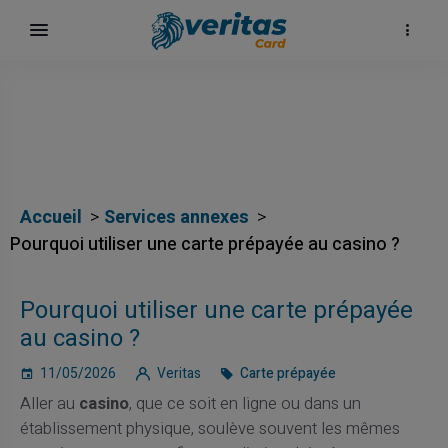
Accueil
Services annexes
Pourquoi utiliser une carte prépayée au casino ?
Pourquoi utiliser une carte prépayée
au casino ?
surf
11/05/2026
Veritas
Carte prépayée
Aller au
casino
, que ce soit en ligne ou dans un
établissement physique, soulève souvent les mêmes