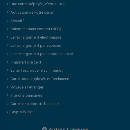
Une carte prépayée, c’est quoi ?
Activation de votre carte
Sécurité
Paiement sans contact (NFC)
Le rechargement éléctronique
Le rechargement par espèces
Le rechargement par coupon neosurf
Transfert d'argent
Eviter l’escroquerie sur Internet
Carte pour employés et freelancers
Voyage à l'étranger
Interdits bancaires
Carte sans compte bancaire
Crypto Wallet
Autres Langues