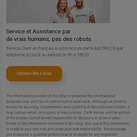
Service et Assistance par
de vrais humains, pas des robots
Service Client en français à votre écoute par ticket 24h/24, par
téléphone du lundi au samedi de 9h à 18h30
Obtenir Ma Carte
The information provided on this blog is presented for informational
purposes only and has no contractual or legal value. Although we strive to
ensure the accuracy, completeness and updating of the published content, it
may contain errors, omissions or inaccuracies. Carte Veritas and the authors
of the articles cannot be held responsible for decisions or actions taken
based on the information contained in this blog. Any use of this information
is made at your own risk and under your sole responsibility. We encourage
you to consult a qualified professional or an expert for any important