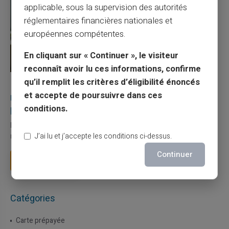
applicable, sous la supervision des autorités
réglementaires financières nationales et
européennes compétentes.
En cliquant sur « Continuer », le visiteur
reconnaît avoir lu ces informations, confirme
qu’il remplit les critères d’éligibilité énoncés
27/07/2026
Veritas
Carte prépayée
et accepte de poursuivre dans ces
Utilisation responsable du paiement mobile avec
conditions.
la carte Veritas
Le paiement mobile s'est imposé dans les habitudes quotidiennes,
J’ai lu et j’accepte les conditions ci-dessus.
mais il appelle des réflexes pour é...
Continuer
Lire la suite
Catégories
Carte prépayée