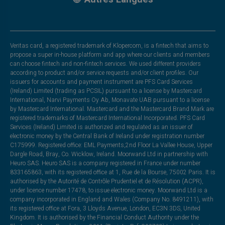
Veritas card, a registered trademark of Klopercom, is a fintech that aims to
propose a super in-house platform and app where our clients and members
can choose fintech and non-fintech services. We used different providers
according to product and/or service requests and/or client profiles. Our
issuers for accounts and payment instrument are PFS Card Services
(Ireland) Limited (trading as PCSIL) pursuant to a license by Mastercard
International, Narvi Payments Oy Ab, Monavate UAB pursuant to a license
by Mastercard International. Mastercard and the Mastercard Brand Mark are
registered trademarks of Mastercard International Incorporated. PFS Card
Services (Ireland) Limited is authorized and regulated as an issuer of
electronic money by the Central Bank of Ireland under registration number
C175999. Registered office: EML Payments,2nd Floor La Vallee House, Upper
Dargle Road, Bray, Co. Wicklow, Ireland. Moorwand Ltd in partnership with
Heuro SAS. Heuro SAS is a company registered in France under number
833165863, with its registered office at 1, Rue de la Bourse, 75002 Paris. It is
authorised by the Autorité de Contrôle Prudentiel et de Résolution (ACPR),
under licence number 17478, to issue electronic money. Moorwand Ltd is a
company incorporated in England and Wales (Company No. 8491211), with
its registered office at Fora, 3 Lloyds Avenue, London, EC3N 3DS, United
Kingdom. It is authorised by the Financial Conduct Authority under the