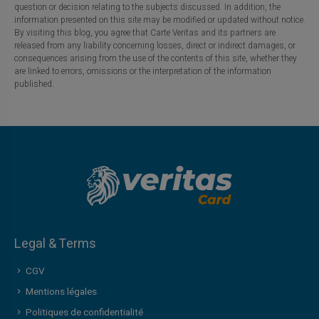
question or decision relating to the subjects discussed. In addition, the
information presented on this site may be modified or updated without notice.
By visiting this blog, you agree that Carte Veritas and its partners are
released from any liability concerning losses, direct or indirect damages, or
consequences arising from the use of the contents of this site, whether they
are linked to errors, omissions or the interpretation of the information
published.
Legal & Terms
CGV
Mentions légales
Politiques de confidentialité