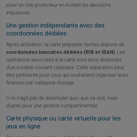
jouer un rôle protecteur en évitant les décisions
impulsives.
Une gestion indépendante avec des
coordonnées dédiées
Après activation, la carte prépayée Veritas dispose de
coordonnées bancaires dédiées (RIB et IBAN)
. Les
opérations associées à la carte sont donc distinctes
d'un compte courant classique. Cette séparation peut
être pertinente pour ceux qui souhaitent organiser leurs
finances par catégorie d'usage.
Il ne s'agit pas de dissimuler quoi que ce soit, mais
d'opter pour une gestion compartimentée.
Carte physique ou carte virtuelle pour les
jeux en ligne