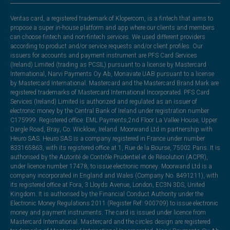
Veritas card, a registered trademark of Klopercom, is a fintech that aims to
propose a super in-house platform and app where our clients and members
can choose fintech and non-fintech services. We used different providers
according to product and/or service requests and/or client profiles. Our
issuers for accounts and payment instrument are PFS Card Services
(Ireland) Limited (trading as PCSIL) pursuant to a license by Mastercard
International, Narvi Payments Oy Ab, Monavate UAB pursuant to a license
by Mastercard International. Mastercard and the Mastercard Brand Mark are
registered trademarks of Mastercard International Incorporated. PFS Card
Services (Ireland) Limited is authorized and regulated as an issuer of
electronic money by the Central Bank of Ireland under registration number
C175999. Registered office: EML Payments,2nd Floor La Vallee House, Upper
Dargle Road, Bray, Co. Wicklow, Ireland. Moorwand Ltd in partnership with
Heuro SAS. Heuro SAS is a company registered in France under number
833165863, with its registered office at 1, Rue de la Bourse, 75002 Paris. It is
authorised by the Autorité de Contrôle Prudentiel et de Résolution (ACPR),
under licence number 17478, to issue electronic money. Moorwand Ltd is a
company incorporated in England and Wales (Company No. 8491211), with
its registered office at Fora, 3 Lloyds Avenue, London, EC3N 3DS, United
Kingdom. It is authorised by the Financial Conduct Authority under the
Electronic Money Regulations 2011 (Register Ref: 900709) to issue electronic
money and payment instruments. The card is issued under licence from
Mastercard International. Mastercard and the circles design are registered