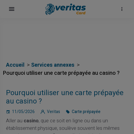
Accueil
Services annexes
Pourquoi utiliser une carte prépayée au casino ?
Pourquoi utiliser une carte prépayée
au casino ?
11/05/2026
Veritas
Carte prépayée
Aller au
casino
, que ce soit en ligne ou dans un
établissement physique, soulève souvent les mêmes