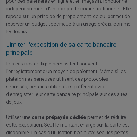
pour des paiements en ligne et en magasin, fonctionne
indépendamment d'un compte bancaire traditionnel. Elle
repose sur un principe de prépaiement, ce qui permet de
réserver un budget spécifique à un usage précis, comme
les loisirs.
Limiter l'exposition de sa carte bancaire
principale
Les casinos en ligne nécessitent souvent
l'enregistrement d'un moyen de paiement. Même si les
plateformes sérieuses utilisent des protocoles
sécurisés, certains utilisateurs préfèrent éviter
d'enregistrer leur carte bancaire principale sur des sites
de jeux.
Utiliser une
carte prépayée dédiée
permet de réduire
cette exposition. Seul le montant chargé sur la carte est
disponible. En cas d'utilisation non autorisée, les pertes