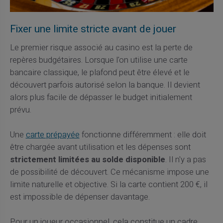
Fixer une limite stricte avant de jouer
Le premier risque associé au casino est la perte de
repères budgétaires. Lorsque l'on utilise une carte
bancaire classique, le plafond peut être élevé et le
découvert parfois autorisé selon la banque. Il devient
alors plus facile de dépasser le budget initialement
prévu.
Une
carte prépayée
fonctionne différemment : elle doit
être chargée avant utilisation et les dépenses sont
strictement limitées au solde disponible
. Il n'y a pas
de possibilité de découvert. Ce mécanisme impose une
limite naturelle et objective. Si la carte contient 200 €, il
est impossible de dépenser davantage.
Pour un joueur occasionnel, cela constitue un cadre