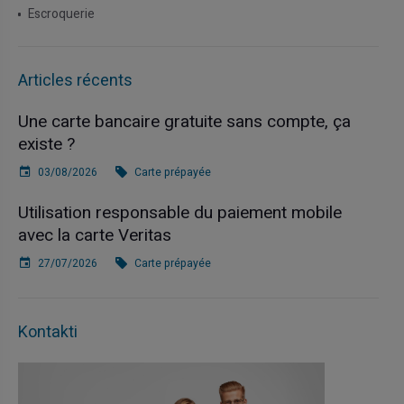
Escroquerie
Articles récents
Une carte bancaire gratuite sans compte, ça
existe ?
03/08/2026
Carte prépayée
Utilisation responsable du paiement mobile
avec la carte Veritas
27/07/2026
Carte prépayée
Kontakti