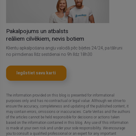
Pakalpojums un atbalsts
reāliem cilvēkiem, nevis botiem
Klientu apkalpošana angļu valodā pēc biļetes 24/24, pa tālruni
no pirmdienas līdz sestdienai no 9h līdz 18h30
Iegūstiet savu karti
The information provided on this blog is presented for informational
purposes only and has no contractual or legal value. Although we strive to
ensure the accuracy, completeness and updating of the published content, it
may contain errors, omissions or inaccuracies. Carte Veritas and the authors
of the articles cannot be held responsible for decisions or actions taken
based on the information contained in this blog. Any use of this information
is made at your own risk and under your sole responsibility. We encourage
you to consult a qualified professional or an expert for any important