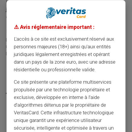
Le principe est simple :
charger un montant défini,
jouer dans cette limite, ne pas dépasser le solde
disponible
.
⚠️ Avis réglementaire important :
La
carte prépayée Veritas Mastercard®
, utilisable
L'accès à ce site est exclusivement réservé aux
pour des paiements en ligne et en magasin et limitée au
montant chargé, s'inscrit dans cette logique de contrôle
personnes majeures (18+) ainsi qu'aux entités
budgétaire et de séparation des dépenses.
juridiques légalement enregistrées et opérant
dans un pays de la zone euro, avec une adresse
résidentielle ou professionnelle valide.
Partager cet article
Ce site présente une plateforme multiservices
propulsée par une technologie propriétaire et
exclusive, développée en interne à l’aide
d’algorithmes détenus par le propriétaire de
VeritasCard. Cette infrastructure technologique
Peut-on utiliser une carte prépayée pour les
unique garantit une expérience utilisateur
paris sportifs ?
sécurisée, intelligente et optimisée à travers un