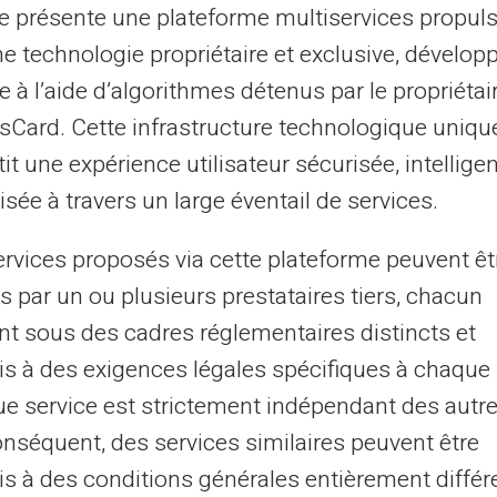
te présente une plateforme multiservices propul
s démarches administratives et
ne technologie propriétaire et exclusive, dévelop
 bancaire permet de recevoir un salaire, des
e à l’aide d’algorithmes détenus par le propriétai
sements. Les employeurs et
asCard. Cette infrastructure technologique uniqu
me un compte bancaire traditionnel. Cette
it une expérience utilisateur sécurisée, intelligen
de nombreuses démarches du quotidien.
sée à travers un large éventail de services.
opéennes de virements. Cet identifiant
ervices proposés via cette plateforme peuvent êt
epuis toute l'Europe. Les virements
s par un ou plusieurs prestataires tiers, chacun
ibles selon les conditions de l'émetteur.
nt sous des cadres réglementaires distincts et
ges financiers dans un monde globalisé.
 avec chaque compte ouvert.
s à des exigences légales spécifiques à chaque 
e service est strictement indépendant des autre
e du système
onséquent, des services similaires peuvent être
s à des conditions générales entièrement différ