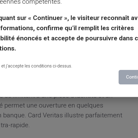
éennes compétentes.
ite web permettent de consulter le solde en
ions reste accessible de manière
quant sur « Continuer », le visiteur reconnaît av
rgements peuvent être programmés
nformations, confirme qu’il remplit les critères
ion offre une disponibilité 24h/24 et 7j/7.
gibilité énoncés et accepte de poursuivre dans 
tions.
x comptes bancaires
lu et j’accepte les conditions ci-dessus.
emier avantage de ces solutions
Conti
ence n'est nécessaire pour finaliser
s se limitent à une pièce d'identité et un
cité permet une ouverture en quelques
banque. Card Veritas illustre parfaitement
tra-rapide.