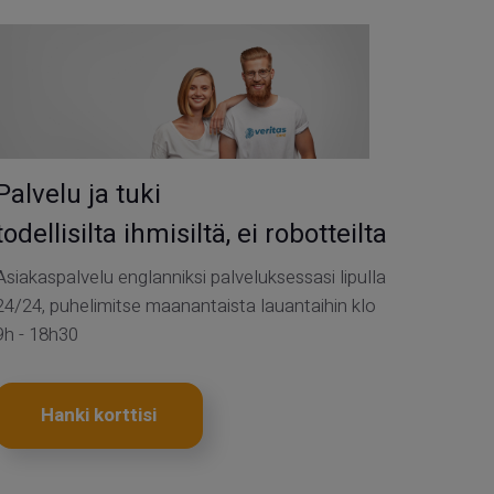
Palvelu ja tuki
todellisilta ihmisiltä, ei robotteilta
Asiakaspalvelu englanniksi palveluksessasi lipulla
24/24, puhelimitse maanantaista lauantaihin klo
9h - 18h30
Hanki korttisi