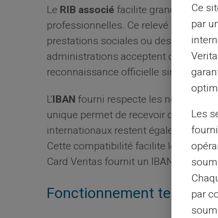
Ce si
Le
RIB associé
facilite grandement le
par u
professionnelles. Ce relevé d'identité
intern
prestations sociales ou des rembour
Verit
administrations acceptent ce RIB com
garant
reconnaissance officielle simplifie 
optimi
L'
IBAN
fourni respecte les normes eur
Les s
unique permet de recevoir des fonds d
fourni
internationaux restent également poss
opéra
Cette compatibilité facilite les échan
Card Veritas fournit un IBAN complet
soumi
Chaqu
Fonctionnement techniqu
par c
soumi