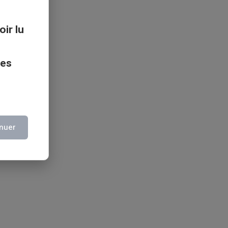
oir lu
ces
nuer