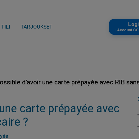
Log
TILI
TARJOUKSET
- Account C
 possible d'avoir une carte prépayée avec RIB sa
r une carte prépayée avec
aire ?
ayée