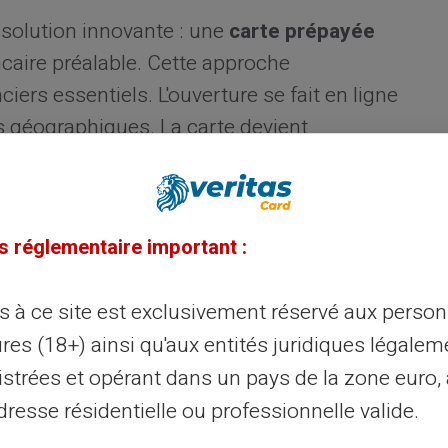
 solution innovante : une
carte prépayée
aire préalable. Cette approche
iers essentiels. L'ouverture se fait en ligne
 géographiques. La carte devient
us les usages quotidiens.
épayées avec RIB
s réglementaire important :
 les avantages d'une carte de paiement et
ès à ce site est exclusivement réservé aux perso
ion hybride permet de recevoir des
res (18+) ainsi qu'aux entités juridiques légalem
classique. Simultanément, elle offre une
istrées et opérant dans un pays de la zone euro,
retraits. Le principe reste celui du
resse résidentielle ou professionnelle valide.
uvert.