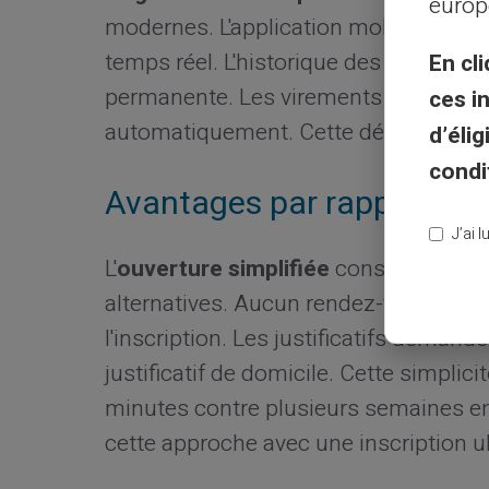
europ
modernes. L'application mobile et le s
temps réel. L'historique des transact
En cli
permanente. Les virements et recha
ces i
automatiquement. Cette dématérialisat
d’éli
condi
Avantages par rapport au
J’ai 
L'
ouverture simplifiée
constitue le pr
alternatives. Aucun rendez-vous en ag
l'inscription. Les justificatifs demandé
justificatif de domicile. Cette simpli
minutes contre plusieurs semaines en 
cette approche avec une inscription ul