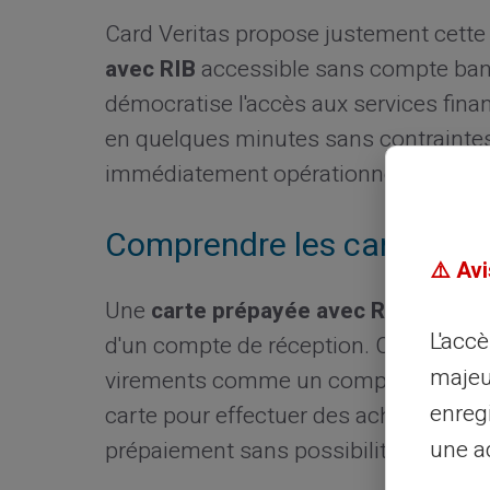
Card Veritas propose justement cette
avec RIB
accessible sans compte banc
démocratise l'accès aux services financ
en quelques minutes sans contraintes
immédiatement opérationnelle pour to
Comprendre les cartes pr
⚠️ Avi
Une
carte prépayée avec RIB
combine
L'acc
d'un compte de réception. Cette solut
majeu
virements comme un compte bancaire 
enreg
carte pour effectuer des achats et des 
une ad
prépaiement sans possibilité de déco