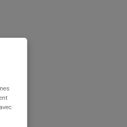
nnes
ent
 avec