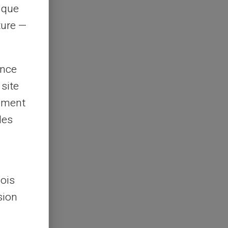
s que
rture —
ence
 site
lement
les
lois
sion