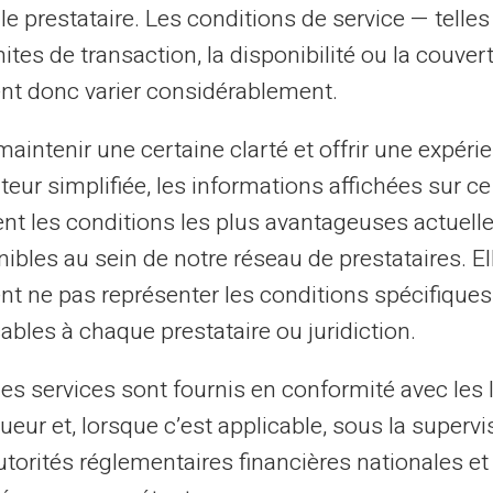
un établissement de paiement agréé en
le prestataire. Les conditions de service — telle
ne licence bancaire spécifique pour
mites de transaction, la disponibilité ou la couve
 respectent les mêmes normes de sécurité
nt donc varier considérablement.
réglementation européenne encadre
aintenir une certaine clarté et offrir une expéri
Card Veritas travaille avec des partenaires
ateur simplifiée, les informations affichées sur ce
tent les conditions les plus avantageuses actuel
 un compte de monnaie électronique
ibles au sein de notre réseau de prestataires. El
tégés selon les directives européennes sur
nt ne pas représenter les conditions spécifiques
ion garantit la récupération des fonds
ables à chaque prestataire ou juridiction.
ur. Les normes de ségrégation des fonds
lisateur bénéficie des mêmes protections
les services sont fournis en conformité avec les 
el.
ueur et, lorsque c’est applicable, sous la supervi
utorités réglementaires financières nationales et
èrement via des interfaces numériques