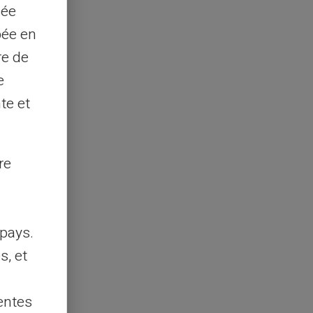
sée
pée en
re de
e
te et
re
pays.
s, et
entes