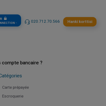
in
020.712.70.566
Hanki korttisi
ONNECTION -
ns compte bancaire ?
Catégories
Carte prépayée
Escroquerie