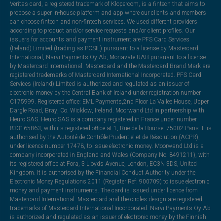
Veritas card, a registered trademark of Klopercom, is a fintech that aims to
propose a super in-house platform and app where our clients and members
can choose fintech and non-fintech services. We used different providers
according to product and/or service requests and/or client profiles. Our
issuers for accounts and payment instrument are PFS Card Services
(Ireland) Limited (trading as PCSIL) pursuant to a license by Mastercard
International, Narvi Payments Oy Ab, Monavate UAB pursuant to a license
by Mastercard International. Mastercard and the Mastercard Brand Mark are
registered trademarks of Mastercard International Incorporated. PFS Card
Services (Ireland) Limited is authorized and regulated as an issuer of
electronic money by the Central Bank of Ireland under registration number
C175999. Registered office: EML Payments,2nd Floor La Vallee House, Upper
Dargle Road, Bray, Co. Wicklow, Ireland. Moorwand Ltd in partnership with
Heuro SAS. Heuro SAS is a company registered in France under number
833165863, with its registered office at 1, Rue de la Bourse, 75002 Paris. It is
authorised by the Autorité de Contrôle Prudentiel et de Résolution (ACPR),
under licence number 17478, to issue electronic money. Moorwand Ltd is a
company incorporated in England and Wales (Company No. 8491211), with
its registered office at Fora, 3 Lloyds Avenue, London, EC3N 3DS, United
Kingdom. It is authorised by the Financial Conduct Authority under the
Electronic Money Regulations 2011 (Register Ref: 900709) to issue electronic
money and payment instruments. The card is issued under licence from
Mastercard International. Mastercard and the circles design are registered
trademarks of Mastercard International Incorporated. Narvi Payments Oy Ab
is authorized and regulated as an issuer of electronic money by the Finnish