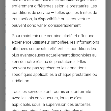
informations personnelles ne sont jamais transmises à
entièrement différentes selon le prestataire. Les
des tiers non autorisés. Le chiffrement des données
conditions de service — telles que les limites de
assure leur protection lors des échanges. Card Veritas
s'engage à respecter la vie privée de ses utilisateurs.
transaction, la disponibilité ou la couverture —
Cette protection contraste avec certaines pratiques de
peuvent donc varier considérablement.
partage de données bancaires.
Pour maintenir une certaine clarté et offrir une
Avantages spécifiques pour les non-
expérience utilisateur simplifiée, les informations
bancarisés
affichées sur ce site reflètent les conditions les
plus avantageuses actuellement disponibles au
L'
inclusion financière
constitue l'objectif principal de
sein de notre réseau de prestataires. Elles
ces solutions alternatives. Les personnes exclues du
peuvent ne pas représenter les conditions
système bancaire traditionnel retrouvent un accès aux
spécifiques applicables à chaque prestataire ou
services essentiels. Cette démocratisation favorise
juridiction.
l'intégration sociale et professionnelle. L'accès aux
moyens de paiement modernes devient un droit effectif.
Tous les services sont fournis en conformité
Card Veritas participe activement à cette mission
avec les lois en vigueur et, lorsque c’est
d'inclusion financière.
applicable, sous la supervision des autorités
La
simplicité administrative
réduit considérablement
réglementaires financières nationales et