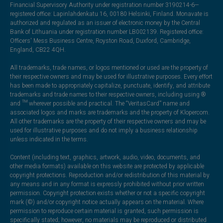
Financial Supervisory Authority under registration number 3190214-6—
registered office: Lapinlahdenkatu 16, 00180 Helsinki, Finland. Monavate is
authorized and regulated as an issuer of electronic money by the Central
Bank of Lithuania under registration number LB002139. Registered office:
Officers' Mess Business Centre, Royston Road, Duxford, Cambridge,
England, CB22 4QH.
All trademarks, trade names, or logos mentioned or used are the property of
their respective owners and may be used for illustrative purposes. Every effort
has been made to appropriately capitalize, punctuate, identify, and attribute
trademarks and trade names to their respective owners, including using ®
and ™ wherever possible and practical. The “VeritasCard” name and
associated logos and marks are trademarks and the property of Klopercom.
All other trademarks are the property of their respective owners and may be
used for illustrative purposes and do not imply a business relationship
unless indicated in the terms.
Content (including text, graphics, artwork, audio, video, documents, and
other media formats) available on this website are protected by applicable
copyright protections. Reproduction and/or redistribution of this material by
any means and in any format is expressly prohibited without prior written
permission. Copyright protection exists whether or not a specific copyright
mark (©) and/or copyright notice actually appears on the material. Where
permission to reproduce certain material is granted, such permission is
specifically stated; however, no materials may be reproduced or distributed