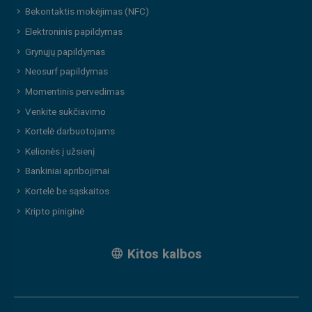
Bekontaktis mokėjimas (NFC)
Elektroninis papildymas
Grynųjų papildymas
Neosurf papildymas
Momentinis pervedimas
Venkite sukčiavimo
Kortelė darbuotojams
Kelionės į užsienį
Bankiniai apribojimai
Kortelė be sąskaitos
Kripto piniginė
Kitos kalbos