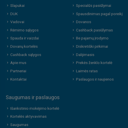
Slapukai
Specialūs pasiūlymai
DUK
Spausdinimas pagal poreikį
Vadovai
Dovanos
Rėmimo sąlygos
Cashback pasiūlymas
Spauda ir vaizdai
Be pajamų įrodymo
Dovanų kortelės
Diskretiški pirkimai
Cashback sąlygos
Dalijimasis
Apie mus
Prekės ženklo kortelė
Partneriai
Laimės ratas
Kontaktai
Paslaugos ir naujienos
Saugumas ir paslaugos
Išankstinio mokėjimo kortelė
Kortelės aktyvavimas
Saugumas