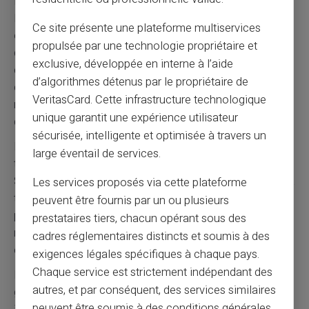
La
réglementation européenne
encadre strictement
les établissements de monnaie électronique. Ces
Ce site présente une plateforme multiservices
organismes respectent les mêmes normes de sécurité
propulsée par une technologie propriétaire et
que les banques traditionnelles. La protection des fonds
exclusive, développée en interne à l’aide
clients reste garantie par la ségrégation obligatoire. En
d’algorithmes détenus par le propriétaire de
cas de défaillance de l'émetteur, les fonds restent
VeritasCard. Cette infrastructure technologique
récupérables. Card Veritas travaille exclusivement avec
unique garantit une expérience utilisateur
des partenaires agréés et contrôlés.
sécurisée, intelligente et optimisée à travers un
La
sécurité des transactions
utilise les dernières
large éventail de services.
technologies de protection bancaire. Les codes 3D
Secure protègent les achats en ligne contre la fraude. La
Les services proposés via cette plateforme
technologie sans contact limite les risques lors des
peuvent être fournis par un ou plusieurs
paiements physiques. Le blocage instantané de la carte
prestataires tiers, chacun opérant sous des
reste possible via l'application mobile. Ces protections
cadres réglementaires distincts et soumis à des
égalent celles des cartes bancaires traditionnelles.
exigences légales spécifiques à chaque pays.
Chaque service est strictement indépendant des
La
confidentialité des données
respecte le Règlement
autres, et par conséquent, des services similaires
général sur la protection des données européen. Les
peuvent être soumis à des conditions générales