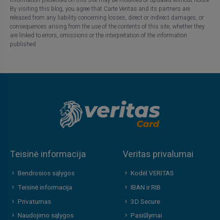
By visiting this blog, you agree that Carte Veritas and its partners are
released from any liability concerning losses, direct or indirect damages, or
consequences arising from the use of the contents of this site, whether they
are linked to errors, omissions or the interpretation of the information
published.
Teisinė informacija
Veritas privalumai
Bendrosios sąlygos
Kodėl VERITAS
Teisinė informacija
IBAN ir RIB
Privatumas
3D Secure
Naudojimo sąlygos
Pasiūlymai