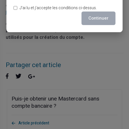
consultez notre page dédiée :
Carte sans compte
J’ai lu et j’accepte les conditions ci-dessus.
bancaire.
Continuer
Attention: le pays du RIB peut varier en fonction du
profil client et/ou des prestataires intermédiaires
utilisés pour la création du compte.
Partager cet article
Puis-je obtenir une Mastercard sans
compte bancaire ?
Article précédent