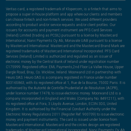
Veritas card, a registered trademark of Klopercom, is a fintech that aims to
propose a super in-house platform and app where our clients and members
can choose fintech and non-fintech services. We used different providers
according to product and/or service requests and/or client profiles. Our
issuers for accounts and payment instrument are PFS Card Services
(Ireland) Limited (trading as PCSIL) pursuant to a license by Mastercard
International, Narvi Payments Oy Ab, Monavate UAB pursuant to a license
by Mastercard International. Mastercard and the Mastercard Brand Mark are
registered trademarks of Mastercard International Incorporated. PFS Card
Services (Ireland) Limited is authorized and regulated as an issuer of
electronic money by the Central Bank of Ireland under registration number
C175999. Registered office: EML Payments,2nd Floor La Vallee House, Upper
Dargle Road, Bray, Co. Wicklow, Ireland. Moorwand Ltd in partnership with
Heuro SAS. Heuro SAS is a company registered in France under number
833165863, with its registered office at 1, Rue de la Bourse, 75002 Paris. It is
authorised by the Autorité de Contrôle Prudentiel et de Résolution (ACPR),
under licence number 17478, to issue electronic money. Moorwand Ltd is a
company incorporated in England and Wales (Company No. 8491211), with
its registered office at Fora, 3 Lloyds Avenue, London, EC3N 3DS, United
Kingdom. It is authorised by the Financial Conduct Authority under the
Electronic Money Regulations 2011 (Register Ref: 900709) to issue electronic
money and payment instruments. The card is issued under licence from
Mastercard International. Mastercard and the circles design are registered
trademarks of Mastercard International Incorporated. Narvi Payments Oy Ab