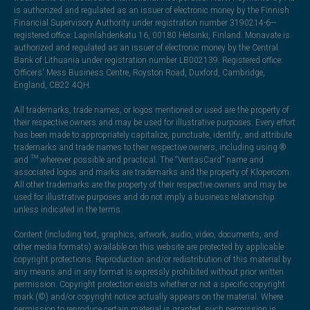
is authorized and regulated as an issuer of electronic money by the Finnish
Financial Supervisory Authority under registration number 3190214-6—
registered office: Lapinlahdenkatu 16, 00180 Helsinki, Finland. Monavate is
authorized and regulated as an issuer of electronic money by the Central
Bank of Lithuania under registration number LB002139. Registered office:
Officers' Mess Business Centre, Royston Road, Duxford, Cambridge,
England, CB22 4QH.
All trademarks, trade names, or logos mentioned or used are the property of
their respective owners and may be used for illustrative purposes. Every effort
has been made to appropriately capitalize, punctuate, identify, and attribute
trademarks and trade names to their respective owners, including using ®
and ™ wherever possible and practical. The “VeritasCard” name and
associated logos and marks are trademarks and the property of Klopercom.
All other trademarks are the property of their respective owners and may be
used for illustrative purposes and do not imply a business relationship
unless indicated in the terms.
Content (including text, graphics, artwork, audio, video, documents, and
other media formats) available on this website are protected by applicable
copyright protections. Reproduction and/or redistribution of this material by
any means and in any format is expressly prohibited without prior written
permission. Copyright protection exists whether or not a specific copyright
mark (©) and/or copyright notice actually appears on the material. Where
permission to reproduce certain material is granted, such permission is