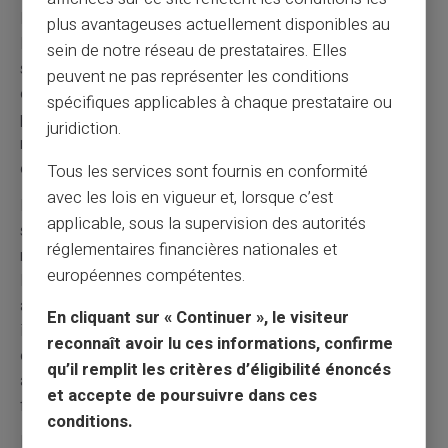
les démarches pour accéder aux services financiers.
plus avantageuses actuellement disponibles au
Plus besoin de négocier avec un banquier ou de justifier
sein de notre réseau de prestataires. Elles
sa situation. L'ouverture en ligne évite les déplacements
peuvent ne pas représenter les conditions
et les rendez-vous contraignants. Cette accessibilité
spécifiques applicables à chaque prestataire ou
profite particulièrement aux personnes à mobilité
juridiction.
réduite. L'égalité de traitement garantit un accès
équitable pour tous.
Tous les services sont fournis en conformité
avec les lois en vigueur et, lorsque c’est
L'
autonomie financière
retrouvée améliore
applicable, sous la supervision des autorités
significativement la qualité de vie. La possibilité de
réglementaires financières nationales et
recevoir un salaire et d'effectuer des paiements facilite
européennes compétentes.
l'insertion professionnelle. Les démarches
administratives deviennent réalisables sans
En cliquant sur « Continuer », le visiteur
intermédiaire. Cette indépendance renforce la confiance
reconnaît avoir lu ces informations, confirme
en soi et les perspectives d'avenir. Card Veritas
qu’il remplit les critères d’éligibilité énoncés
accompagne cette reconquête de l'autonomie
et accepte de poursuivre dans ces
financière.
conditions.
Pour en savoir plus sur les cartes sans compte bancaire,