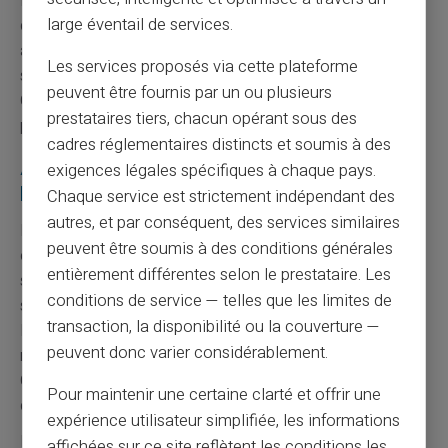
informations personnelles ne sont jamais transmises à
large éventail de services.
des tiers non autorisés. Le chiffrement des données
assure leur protection lors des échanges. Card Veritas
Les services proposés via cette plateforme
s'engage à respecter la vie privée de ses utilisateurs.
peuvent être fournis par un ou plusieurs
Cette protection contraste avec certaines pratiques de
prestataires tiers, chacun opérant sous des
partage de données bancaires.
cadres réglementaires distincts et soumis à des
Avantages spécifiques pour les non-
exigences légales spécifiques à chaque pays.
bancarisés
Chaque service est strictement indépendant des
autres, et par conséquent, des services similaires
L'
inclusion financière
constitue l'objectif principal de
peuvent être soumis à des conditions générales
ces solutions alternatives. Les personnes exclues du
entièrement différentes selon le prestataire. Les
système bancaire traditionnel retrouvent un accès aux
conditions de service — telles que les limites de
services essentiels. Cette démocratisation favorise
transaction, la disponibilité ou la couverture —
l'intégration sociale et professionnelle. L'accès aux
peuvent donc varier considérablement.
moyens de paiement modernes devient un droit effectif.
Card Veritas participe activement à cette mission
Pour maintenir une certaine clarté et offrir une
d'inclusion financière.
expérience utilisateur simplifiée, les informations
La
simplicité administrative
réduit considérablement
affichées sur ce site reflètent les conditions les