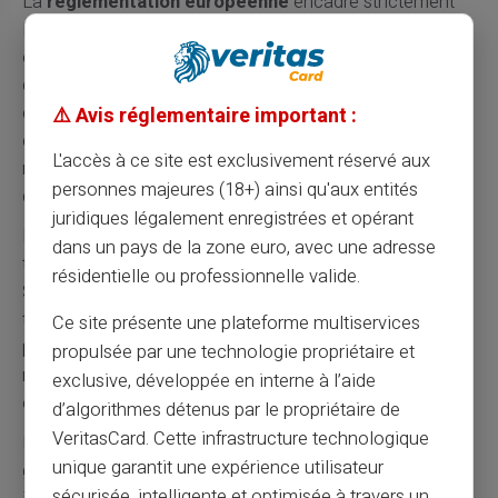
La
réglementation européenne
encadre strictement
les établissements de monnaie électronique. Ces
organismes respectent les mêmes normes de sécurité
que les banques traditionnelles. La protection des fonds
clients reste garantie par la ségrégation obligatoire. En
⚠️ Avis réglementaire important :
cas de défaillance de l'émetteur, les fonds restent
L'accès à ce site est exclusivement réservé aux
récupérables. Card Veritas travaille exclusivement avec
personnes majeures (18+) ainsi qu'aux entités
des partenaires agréés et contrôlés.
juridiques légalement enregistrées et opérant
La
sécurité des transactions
utilise les dernières
dans un pays de la zone euro, avec une adresse
technologies de protection bancaire. Les codes 3D
résidentielle ou professionnelle valide.
Secure protègent les achats en ligne contre la fraude. La
technologie sans contact limite les risques lors des
Ce site présente une plateforme multiservices
paiements physiques. Le blocage instantané de la carte
propulsée par une technologie propriétaire et
reste possible via l'application mobile. Ces protections
exclusive, développée en interne à l’aide
égalent celles des cartes bancaires traditionnelles.
d’algorithmes détenus par le propriétaire de
VeritasCard. Cette infrastructure technologique
La
confidentialité des données
respecte le Règlement
unique garantit une expérience utilisateur
général sur la protection des données européen. Les
sécurisée, intelligente et optimisée à travers un