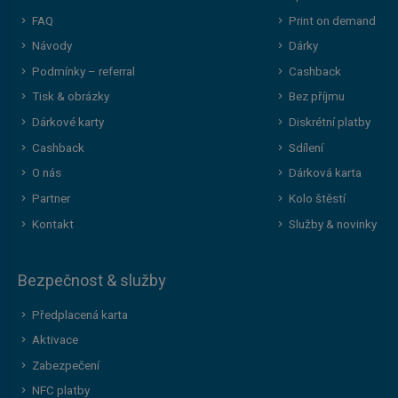
FAQ
Print on demand
Návody
Dárky
Podmínky – referral
Cashback
Tisk & obrázky
Bez příjmu
Dárkové karty
Diskrétní platby
Cashback
Sdílení
O nás
Dárková karta
Partner
Kolo štěstí
Kontakt
Služby & novinky
Bezpečnost & služby
Předplacená karta
Aktivace
Zabezpečení
NFC platby