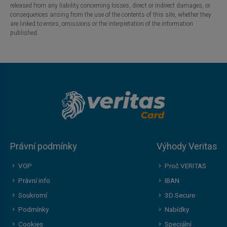
released from any liability concerning losses, direct or indirect damages, or
consequences arising from the use of the contents of this site, whether they
are linked to errors, omissions or the interpretation of the information
published.
Právní podmínky
Výhody Veritas
VOP
Proč VERITAS
Právní info
IBAN
Soukromí
3D Secure
Podmínky
Nabídky
Cookies
Speciální