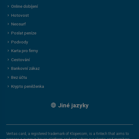
Online dobíjení
Hotovost
Neosurf
Poslat peníze
Podvody
Karta pro firmy
Cestování
Bankovní zákaz
Bez účtu
Krypto peněženka
Jiné jazyky
Veritas card, a registered trademark of Klopercom, is a fintech that aims to