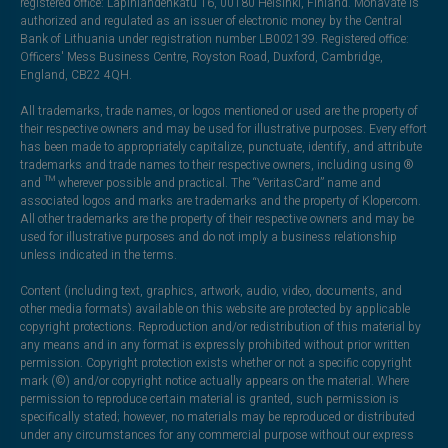
registered office: Lapinlahdenkatu 16, 00180 Helsinki, Finland. Monavate is
authorized and regulated as an issuer of electronic money by the Central
Bank of Lithuania under registration number LB002139. Registered office:
Officers' Mess Business Centre, Royston Road, Duxford, Cambridge,
England, CB22 4QH.
All trademarks, trade names, or logos mentioned or used are the property of
their respective owners and may be used for illustrative purposes. Every effort
has been made to appropriately capitalize, punctuate, identify, and attribute
trademarks and trade names to their respective owners, including using ®
and ™ wherever possible and practical. The “VeritasCard” name and
associated logos and marks are trademarks and the property of Klopercom.
All other trademarks are the property of their respective owners and may be
used for illustrative purposes and do not imply a business relationship
unless indicated in the terms.
Content (including text, graphics, artwork, audio, video, documents, and
other media formats) available on this website are protected by applicable
copyright protections. Reproduction and/or redistribution of this material by
any means and in any format is expressly prohibited without prior written
permission. Copyright protection exists whether or not a specific copyright
mark (©) and/or copyright notice actually appears on the material. Where
permission to reproduce certain material is granted, such permission is
specifically stated; however, no materials may be reproduced or distributed
under any circumstances for any commercial purpose without our express