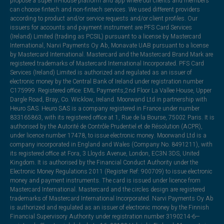
propose a super in-house platform and app where our clients and members
can choose fintech and non-fintech services. We used different providers
according to product and/or service requests and/or client profiles. Our
issuers for accounts and payment instrument are PFS Card Services
(Ireland) Limited (trading as PCSIL) pursuant to a license by Mastercard
International, Narvi Payments Oy Ab, Monavate UAB pursuant to a license
by Mastercard International. Mastercard and the Mastercard Brand Mark are
registered trademarks of Mastercard International Incorporated. PFS Card
Services (Ireland) Limited is authorized and regulated as an issuer of
electronic money by the Central Bank of Ireland under registration number
C175999. Registered office: EML Payments,2nd Floor La Vallee House, Upper
Dargle Road, Bray, Co. Wicklow, Ireland. Moorwand Ltd in partnership with
Heuro SAS. Heuro SAS is a company registered in France under number
833165863, with its registered office at 1, Rue de la Bourse, 75002 Paris. It is
authorised by the Autorité de Contrôle Prudentiel et de Résolution (ACPR),
under licence number 17478, to issue electronic money. Moorwand Ltd is a
company incorporated in England and Wales (Company No. 8491211), with
its registered office at Fora, 3 Lloyds Avenue, London, EC3N 3DS, United
Kingdom. It is authorised by the Financial Conduct Authority under the
Electronic Money Regulations 2011 (Register Ref: 900709) to issue electronic
money and payment instruments. The card is issued under licence from
Mastercard International. Mastercard and the circles design are registered
trademarks of Mastercard International Incorporated. Narvi Payments Oy Ab
is authorized and regulated as an issuer of electronic money by the Finnish
Financial Supervisory Authority under registration number 3190214-6—