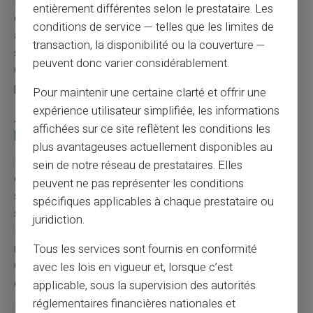
informations personnelles ne sont jamais transmises à
entièrement différentes selon le prestataire. Les
des tiers non autorisés. Le chiffrement des données
conditions de service — telles que les limites de
assure leur protection lors des échanges. Card Veritas
transaction, la disponibilité ou la couverture —
s'engage à respecter la vie privée de ses utilisateurs.
peuvent donc varier considérablement.
Cette protection contraste avec certaines pratiques de
partage de données bancaires.
Pour maintenir une certaine clarté et offrir une
expérience utilisateur simplifiée, les informations
Avantages spécifiques pour les non-
affichées sur ce site reflètent les conditions les
bancarisés
plus avantageuses actuellement disponibles au
L'
inclusion financière
constitue l'objectif principal de
sein de notre réseau de prestataires. Elles
ces solutions alternatives. Les personnes exclues du
peuvent ne pas représenter les conditions
système bancaire traditionnel retrouvent un accès aux
spécifiques applicables à chaque prestataire ou
services essentiels. Cette démocratisation favorise
juridiction.
l'intégration sociale et professionnelle. L'accès aux
moyens de paiement modernes devient un droit effectif.
Tous les services sont fournis en conformité
Card Veritas participe activement à cette mission
avec les lois en vigueur et, lorsque c’est
d'inclusion financière.
applicable, sous la supervision des autorités
réglementaires financières nationales et
La
simplicité administrative
réduit considérablement