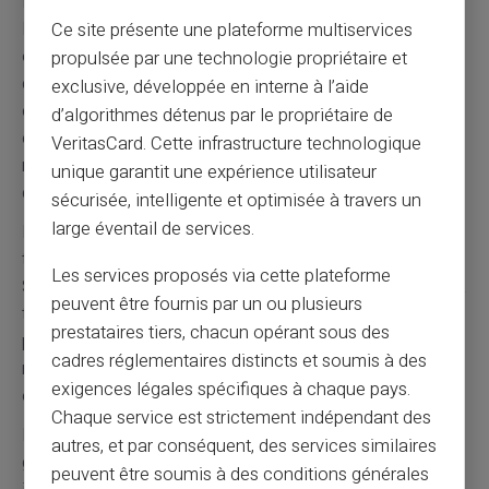
La
réglementation européenne
encadre strictement
les établissements de monnaie électronique. Ces
Ce site présente une plateforme multiservices
organismes respectent les mêmes normes de sécurité
propulsée par une technologie propriétaire et
que les banques traditionnelles. La protection des fonds
exclusive, développée en interne à l’aide
clients reste garantie par la ségrégation obligatoire. En
d’algorithmes détenus par le propriétaire de
cas de défaillance de l'émetteur, les fonds restent
VeritasCard. Cette infrastructure technologique
récupérables. Card Veritas travaille exclusivement avec
unique garantit une expérience utilisateur
des partenaires agréés et contrôlés.
sécurisée, intelligente et optimisée à travers un
large éventail de services.
La
sécurité des transactions
utilise les dernières
technologies de protection bancaire. Les codes 3D
Les services proposés via cette plateforme
Secure protègent les achats en ligne contre la fraude. La
peuvent être fournis par un ou plusieurs
technologie sans contact limite les risques lors des
prestataires tiers, chacun opérant sous des
paiements physiques. Le blocage instantané de la carte
cadres réglementaires distincts et soumis à des
reste possible via l'application mobile. Ces protections
exigences légales spécifiques à chaque pays.
égalent celles des cartes bancaires traditionnelles.
Chaque service est strictement indépendant des
La
confidentialité des données
respecte le Règlement
autres, et par conséquent, des services similaires
général sur la protection des données européen. Les
peuvent être soumis à des conditions générales