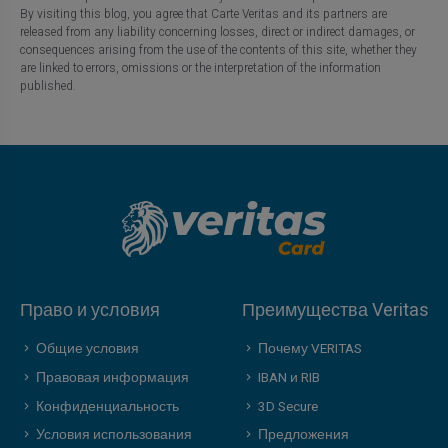
By visiting this blog, you agree that Carte Veritas and its partners are
released from any liability concerning losses, direct or indirect damages, or
consequences arising from the use of the contents of this site, whether they
are linked to errors, omissions or the interpretation of the information
published.
Право и условия
Преимущества Veritas
Общие условия
Почему VERITAS
Правовая информация
IBAN и RIB
Конфиденциальность
3D Secure
Условия использования
Предложения