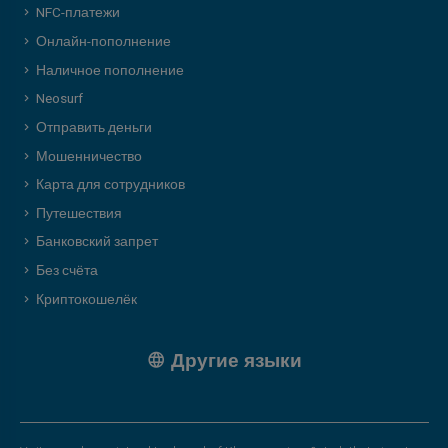
NFC-платежи
Онлайн-пополнение
Наличное пополнение
Neosurf
Отправить деньги
Мошенничество
Карта для сотрудников
Путешествия
Банковский запрет
Без счёта
Криптокошелёк
Другие языки