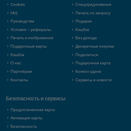
Cookies
Спецпредложения
FAQ
Печать по запросу
Руководства
Подарки
Условия – рефералы
Кэшбэк
Печать и изображения
Без дохода
Подарочные карты
Дискретные покупки
Кэшбэк
Поделиться
О нас
Подарочная карта
Партнёрам
Колесо удачи
Контакты
Сервисы и новости
Безопасность и сервисы
Предоплаченная карта
Активация карты
Безопасность