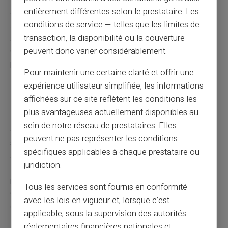
informations personnelles ne sont jamais transmises à
entièrement différentes selon le prestataire. Les
des tiers non autorisés. Le chiffrement des données
conditions de service — telles que les limites de
assure leur protection lors des échanges. Card Veritas
transaction, la disponibilité ou la couverture —
s'engage à respecter la vie privée de ses utilisateurs.
peuvent donc varier considérablement.
Cette protection contraste avec certaines pratiques de
partage de données bancaires.
Pour maintenir une certaine clarté et offrir une
Avantages spécifiques pour les non-
expérience utilisateur simplifiée, les informations
bancarisés
affichées sur ce site reflètent les conditions les
plus avantageuses actuellement disponibles au
L'
inclusion financière
constitue l'objectif principal de
sein de notre réseau de prestataires. Elles
ces solutions alternatives. Les personnes exclues du
peuvent ne pas représenter les conditions
système bancaire traditionnel retrouvent un accès aux
spécifiques applicables à chaque prestataire ou
services essentiels. Cette démocratisation favorise
juridiction.
l'intégration sociale et professionnelle. L'accès aux
moyens de paiement modernes devient un droit effectif.
Tous les services sont fournis en conformité
Card Veritas participe activement à cette mission
avec les lois en vigueur et, lorsque c’est
d'inclusion financière.
applicable, sous la supervision des autorités
La
simplicité administrative
réduit considérablement
réglementaires financières nationales et