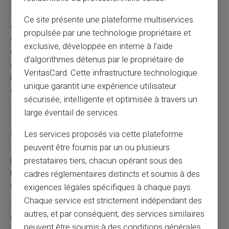
La
réglementation européenne
encadre strictement
les établissements de monnaie électronique. Ces
Ce site présente une plateforme multiservices
organismes respectent les mêmes normes de sécurité
propulsée par une technologie propriétaire et
que les banques traditionnelles. La protection des fonds
exclusive, développée en interne à l’aide
clients reste garantie par la ségrégation obligatoire. En
d’algorithmes détenus par le propriétaire de
cas de défaillance de l'émetteur, les fonds restent
VeritasCard. Cette infrastructure technologique
récupérables. Card Veritas travaille exclusivement avec
unique garantit une expérience utilisateur
des partenaires agréés et contrôlés.
sécurisée, intelligente et optimisée à travers un
La
sécurité des transactions
utilise les dernières
large éventail de services.
technologies de protection bancaire. Les codes 3D
Secure protègent les achats en ligne contre la fraude. La
Les services proposés via cette plateforme
technologie sans contact limite les risques lors des
peuvent être fournis par un ou plusieurs
paiements physiques. Le blocage instantané de la carte
prestataires tiers, chacun opérant sous des
reste possible via l'application mobile. Ces protections
cadres réglementaires distincts et soumis à des
égalent celles des cartes bancaires traditionnelles.
exigences légales spécifiques à chaque pays.
Chaque service est strictement indépendant des
La
confidentialité des données
respecte le Règlement
autres, et par conséquent, des services similaires
général sur la protection des données européen. Les
peuvent être soumis à des conditions générales