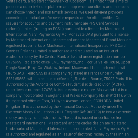
Veritas card, a registered trademark of Klopercom, is a fintech that aims to
propose a super in-house platform and app where our clients and members
can choose fintech and non-fintech services. We used different providers
according to product and/or service requests and/or client profiles. Our
issuers for accounts and payment instrument are PFS Card Services
(Ireland) Limited (trading as PCSIL) pursuant to a license by Mastercard
International, Narvi Payments Oy Ab, Monavate UAB pursuant to a license
by Mastercard International. Mastercard and the Mastercard Brand Mark are
registered trademarks of Mastercard International Incorporated. PFS Card
Services (Ireland) Limited is authorized and regulated as an issuer of
electronic money by the Central Bank of Ireland under registration number
C175999. Registered office: EML Payments,2nd Floor La Vallee House, Upper
Dargle Road, Bray, Co. Wicklow, Ireland. Moorwand Ltd in partnership with
Heuro SAS. Heuro SAS is a company registered in France under number
833165863, with its registered office at 1, Rue de la Bourse, 75002 Paris. It is
authorised by the Autorité de Contrôle Prudentiel et de Résolution (ACPR),
under licence number 17478, to issue electronic money. Moorwand Ltd is a
company incorporated in England and Wales (Company No. 8491211), with
its registered office at Fora, 3 Lloyds Avenue, London, EC3N 3DS, United
Kingdom. It is authorised by the Financial Conduct Authority under the
Electronic Money Regulations 2011 (Register Ref: 900709) to issue electronic
money and payment instruments. The card is issued under licence from
Mastercard International. Mastercard and the circles design are registered
trademarks of Mastercard International Incorporated. Narvi Payments Oy Ab
is authorized and regulated as an issuer of electronic money by the Finnish