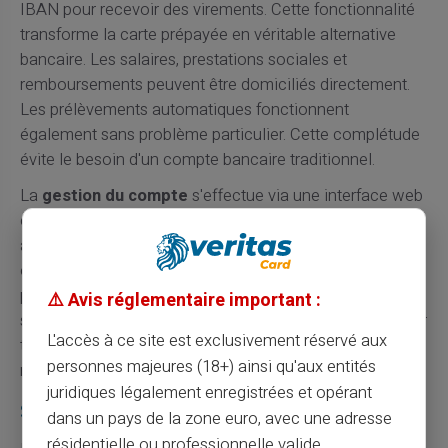
IBAN pour recevoir des virements. Cette fonctionnalité
transforme la carte prépayée en véritable alternative
bancaire. Les salaires, prestations sociales et
remboursements peuvent être domiciliés directement.
Les prélèvements automatiques fonctionnent
également sans problème particulier. Cette complétude
évite le besoin d'un compte bancaire traditionnel.
La
gestion du compte
s'effectue via une interface web
et mobile moderne et intuitive. Le tableau de bord
affiche en temps réel le solde et l'historique des
opérations. Les rechargements peuvent être
programmés automatiquement selon les besoins. Un
⚠️ Avis réglementaire important :
support client français assiste les utilisateurs 24h/24 par
L'accès à ce site est exclusivement réservé aux
ticket. Cette qualité de service rivalise avec les
personnes majeures (18+) ainsi qu'aux entités
meilleures banques en ligne.
juridiques légalement enregistrées et opérant
Sécurité et protection des fonds
dans un pays de la zone euro, avec une adresse
résidentielle ou professionnelle valide.