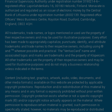
Financial Supervisory Authority under registration number 3190214-6—
registered office: Lapinlahdenkatu 16, 00180 Helsinki, Finland. Monavate is
authorized and regulated as an issuer of electronic money by the Central
Bank of Lithuania under registration number LB002139. Registered office:
Officers' Mess Business Centre, Royston Road, Duxford, Cambridge,
England, CB22 4QH.
All trademarks, trade names, or logos mentioned or used are the property of
their respective owners and may be used for illustrative purposes. Every effort
has been made to appropriately capitalize, punctuate, identify, and attribute
trademarks and trade names to their respective owners, including using ®
and ™ wherever possible and practical. The “VeritasCard” name and
associated logos and marks are trademarks and the property of Klopercom.
All other trademarks are the property of their respective owners and may be
used for illustrative purposes and do not imply a business relationship
unless indicated in the terms.
Content (including text, graphics, artwork, audio, video, documents, and
other media formats) available on this website are protected by applicable
copyright protections. Reproduction and/or redistribution of this material by
any means and in any format is expressly prohibited without prior written
permission. Copyright protection exists whether or not a specific copyright
mark (©) and/or copyright notice actually appears on the material. Where
permission to reproduce certain material is granted, such permission is
specifically stated; however, no materials may be reproduced or distributed