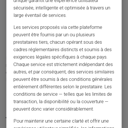
unique garantit une expérience utilisateur
fiables.
sécurisée, intelligente et optimisée à travers un
Méfiez-vous des courriels de phishing qui vous
demandent vos informations de carte.
large éventail de services.
Utilisez des services de monitoring pour surveiller
Les services proposés via cette plateforme
les transactions suspectes.
peuvent être fournis par un ou plusieurs
Changez régulièrement vos codes PIN pour
prestataires tiers, chacun opérant sous des
renforcer la sécurité.
cadres réglementaires distincts et soumis à des
exigences légales spécifiques à chaque pays.
En gardant ces conseils à l'esprit, vous pouvez non
Chaque service est strictement indépendant des
seulement comprendre la structure de votre numéro de
autres, et par conséquent, des services similaires
carte mais aussi assurer une meilleure protection contre
peuvent être soumis à des conditions générales
les éventuelles fraudes.
entièrement différentes selon le prestataire. Les
conditions de service — telles que les limites de
transaction, la disponibilité ou la couverture —
Partager cet article
peuvent donc varier considérablement.
Pour maintenir une certaine clarté et offrir une