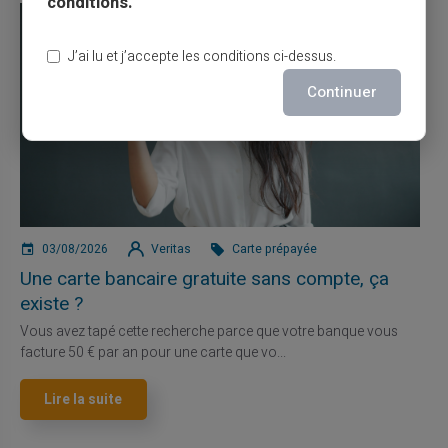
conditions.
J’ai lu et j’accepte les conditions ci-dessus.
Continuer
03/08/2026
Veritas
Carte prépayée
Une carte bancaire gratuite sans compte, ça
existe ?
Vous avez tapé cette recherche parce que votre banque vous
facture 50 € par an pour une carte que vo...
Lire la suite