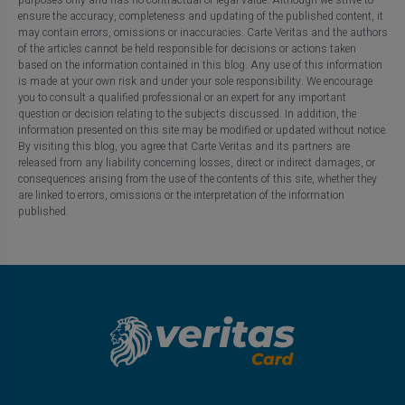
ensure the accuracy, completeness and updating of the published content, it
may contain errors, omissions or inaccuracies. Carte Veritas and the authors
of the articles cannot be held responsible for decisions or actions taken
based on the information contained in this blog. Any use of this information
is made at your own risk and under your sole responsibility. We encourage
you to consult a qualified professional or an expert for any important
question or decision relating to the subjects discussed. In addition, the
information presented on this site may be modified or updated without notice.
By visiting this blog, you agree that Carte Veritas and its partners are
released from any liability concerning losses, direct or indirect damages, or
consequences arising from the use of the contents of this site, whether they
are linked to errors, omissions or the interpretation of the information
published.