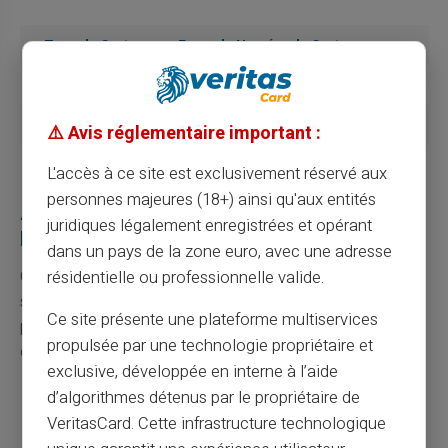
Type de Carte
Exemple Numéro de Carte
Visa
4123 4567 8901 2345
Mastercard
5123 4567 8901 2345
⚠️ Avis réglementaire important :
American Express
3782 456789 01234
L'accès à ce site est exclusivement réservé aux
personnes majeures (18+) ainsi qu'aux entités
Astuces pratiques pour gérer votre carte
juridiques légalement enregistrées et opérant
bancaire
dans un pays de la zone euro, avec une adresse
Gérer sa carte bancaire nécessite plus que simplement
résidentielle ou professionnelle valide.
savoir interpréter ses numéros. Voici quelques conseils
Ce site présente une plateforme multiservices
pratiques pour assurer une utilisation optimale de votre
propulsée par une technologie propriétaire et
carte :
exclusive, développée en interne à l’aide
d’algorithmes détenus par le propriétaire de
Ne partagez jamais votre numéro de carte complet
VeritasCard. Cette infrastructure technologique
ni votre numéro CVV/CVC avec des tiers non