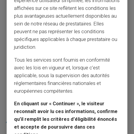
expérience utilisateur simplifiée, les informations
affichées sur ce site reflètent les conditions les
Comment bloquer un prélèvement : tout ce
plus avantageuses actuellement disponibles au
qu'il faut savoir
sein de notre réseau de prestataires. Elles
peuvent ne pas représenter les conditions
Article précédent
spécifiques applicables à chaque prestataire ou
juridiction.
Tous les services sont fournis en conformité
Ouvrir un compte en ligne sans dépôt et
avec les lois en vigueur et, lorsque c’est
sans justificatif
applicable, sous la supervision des autorités
réglementaires financières nationales et
Article suivant
européennes compétentes.
En cliquant sur « Continuer », le visiteur
reconnaît avoir lu ces informations, confirme
qu’il remplit les critères d’éligibilité énoncés
Articles similaires
et accepte de poursuivre dans ces