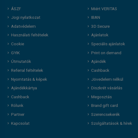
ÁSZF
Miért VERITAS
Jogi nyilatkozat
IBAN
Adatvédelem
3D Secure
Használati feltételek
Ajánlatok
Cookie
Speciális ajánlatok
GYIK
Print on demand
Útmutatók
Ajándék
Referral feltételek
Cashback
Nyomtatás & képek
Jövedelem nélkül
Ajándékkártya
Diszkrét vásárlás
Cashback
Megosztás
Rólunk
Brand gift card
Partner
Szerencsekerék
Kapcsolat
Szolgáltatások & hírek