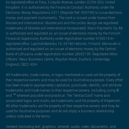
its registered office at Fora, 3 Lloyds Avenue, London, EC3N 3DS, United
Kingdom. It is authorised by the Financial Conduct Authority under the
Electronic Money Regulations 2011 (Register Ref: 900709) to issue electronic
money and payment instruments. The card is issued under licence from
Mastercard International. Mastercard and the circles design are registered
trademarks of Mastercard International Incorporated. Narvi Payments Oy Ab
is authorized and regulated as an issuer of electronic money by the Finnish
Financial Supervisory Authority under registration number 3190214-6—
registered office: Lapinlahdenkatu 16, 00180 Helsinki, Finland. Monavate is
authorized and regulated as an issuer of electronic money by the Central
Bank of Lithuania under registration number LB002139. Registered office:
Officers' Mess Business Centre, Royston Road, Duxford, Cambridge,
England, CB22 4QH.
All trademarks, trade names, or logos mentioned or used are the property of
their respective owners and may be used for illustrative purposes. Every effort
has been made to appropriately capitalize, punctuate, identify, and attribute
trademarks and trade names to their respective owners, including using ®
and ™ wherever possible and practical. The “VeritasCard” name and
associated logos and marks are trademarks and the property of Klopercom.
All other trademarks are the property of their respective owners and may be
used for illustrative purposes and do not imply a business relationship
unless indicated in the terms.
Content (including text, graphics, artwork, audio, video, documents, and