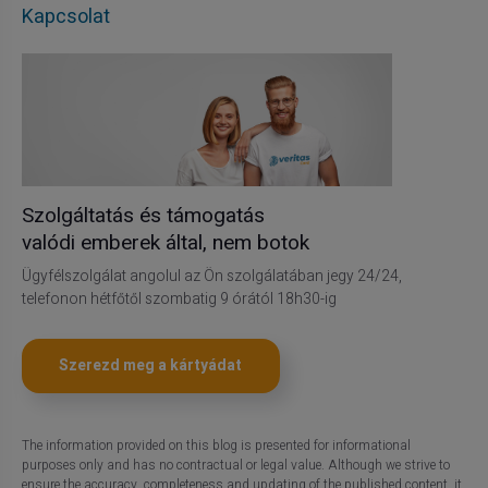
Kapcsolat
Szolgáltatás és támogatás
valódi emberek által, nem botok
Ügyfélszolgálat angolul az Ön szolgálatában jegy 24/24,
telefonon hétfőtől szombatig 9 órától 18h30-ig
Szerezd meg a kártyádat
The information provided on this blog is presented for informational
purposes only and has no contractual or legal value. Although we strive to
ensure the accuracy, completeness and updating of the published content, it