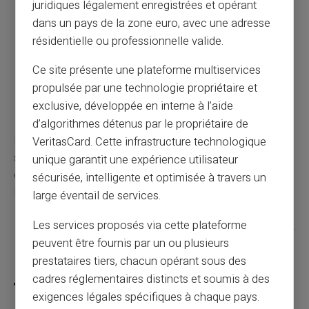
fiables.
juridiques légalement enregistrées et opérant
Méfiez-vous des courriels de phishing qui vous
dans un pays de la zone euro, avec une adresse
demandent vos informations de carte.
résidentielle ou professionnelle valide.
Utilisez des services de monitoring pour surveiller
Ce site présente une plateforme multiservices
les transactions suspectes.
propulsée par une technologie propriétaire et
Changez régulièrement vos codes PIN pour
renforcer la sécurité.
exclusive, développée en interne à l’aide
d’algorithmes détenus par le propriétaire de
En gardant ces conseils à l'esprit, vous pouvez non
VeritasCard. Cette infrastructure technologique
seulement comprendre la structure de votre numéro de
unique garantit une expérience utilisateur
carte mais aussi assurer une meilleure protection contre
sécurisée, intelligente et optimisée à travers un
les éventuelles fraudes.
large éventail de services.
Les services proposés via cette plateforme
peuvent être fournis par un ou plusieurs
Partager cet article
prestataires tiers, chacun opérant sous des
cadres réglementaires distincts et soumis à des
exigences légales spécifiques à chaque pays.