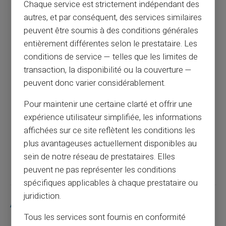
Chaque service est strictement indépendant des
autres, et par conséquent, des services similaires
Comment bloquer un prélèvement : tout ce
peuvent être soumis à des conditions générales
qu'il faut savoir
entièrement différentes selon le prestataire. Les
conditions de service — telles que les limites de
Article précédent
transaction, la disponibilité ou la couverture —
peuvent donc varier considérablement.
Ouvrir un compte en ligne sans dépôt et
Pour maintenir une certaine clarté et offrir une
sans justificatif
expérience utilisateur simplifiée, les informations
affichées sur ce site reflètent les conditions les
plus avantageuses actuellement disponibles au
Article suivant
sein de notre réseau de prestataires. Elles
peuvent ne pas représenter les conditions
spécifiques applicables à chaque prestataire ou
juridiction.
Articles similaires
Tous les services sont fournis en conformité