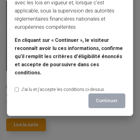
avec les lois en vigueur et, lorsque c’est
applicable, sous la supervision des autorités
réglementaires financières nationales et
européennes compétentes.
En cliquant sur « Continuer », le visiteur
reconnaît avoir lu ces informations, confirme
qu’il remplit les critères d’éligibilité énoncés
et accepte de poursuivre dans ces
conditions.
03/08/2026
Veritas
Carte prépayée
Une carte bancaire gratuite sans compte, ça
J’ai lu et j’accepte les conditions ci-dessus.
existe ?
Continuer
Vous avez tapé cette recherche parce que votre banque vous
facture 50 € par an pour une carte que vo...
Lire la suite