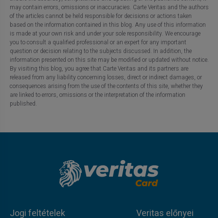
may contain errors, omissions or inaccuracies. Carte Veritas and the authors
of the articles cannot be held responsible for decisions or actions taken
based on the information contained in this blog. Any use of this information
is made at your own risk and under your sole responsibility. We encourage
you to consult a qualified professional or an expert for any important
question or decision relating to the subjects discussed. In addition, the
information presented on this site may be modified or updated without notice.
By visiting this blog, you agree that Carte Veritas and its partners are
released from any liability concerning losses, direct or indirect damages, or
consequences arising from the use of the contents of this site, whether they
are linked to errors, omissions or the interpretation of the information
published.
Jogi feltételek
Veritas előnyei