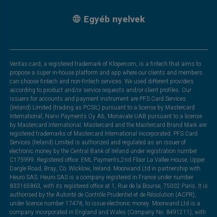
Egyéb nyelvek
Veritas card, a registered trademark of Klopercom, is a fintech that aims to
propose a super in-house platform and app where our clients and members
can choose fintech and non-fintech services. We used different providers
according to product and/or service requests and/or client profiles. Our
issuers for accounts and payment instrument are PFS Card Services
(Ireland) Limited (trading as PCSIL) pursuant to a license by Mastercard
International, Narvi Payments Oy Ab, Monavate UAB pursuant to a license
by Mastercard International. Mastercard and the Mastercard Brand Mark are
registered trademarks of Mastercard International Incorporated. PFS Card
Services (Ireland) Limited is authorized and regulated as an issuer of
electronic money by the Central Bank of Ireland under registration number
C175999. Registered office: EML Payments,2nd Floor La Vallee House, Upper
Dargle Road, Bray, Co. Wicklow, Ireland. Moorwand Ltd in partnership with
Heuro SAS. Heuro SAS is a company registered in France under number
833165863, with its registered office at 1, Rue de la Bourse, 75002 Paris. It is
authorised by the Autorité de Contrôle Prudentiel et de Résolution (ACPR),
under licence number 17478, to issue electronic money. Moorwand Ltd is a
company incorporated in England and Wales (Company No. 8491211), with