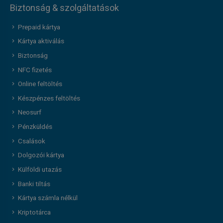
Biztonság & szolgáltatások
Prepaid kártya
Kártya aktiválás
Biztonság
NFC fizetés
Online feltöltés
Készpénzes feltöltés
Neosurf
Pénzküldés
Csalások
Dolgozói kártya
Külföldi utazás
Banki tiltás
Kártya számla nélkül
Kriptotárca