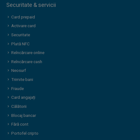
Securitate & servicii
Card prepaid
Activare card
Securitate
Plată NFC
Reîncărcare online
Reîncărcare cash
Neosurf
Trimite bani
Fraude
Card angajați
Călătorii
Blocaj bancar
Fără cont
Portofel cripto