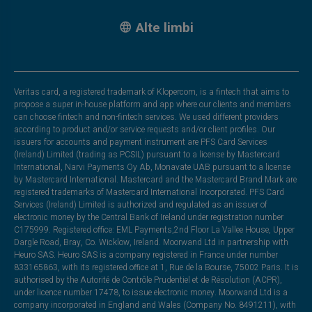
Alte limbi
Veritas card, a registered trademark of Klopercom, is a fintech that aims to
propose a super in-house platform and app where our clients and members
can choose fintech and non-fintech services. We used different providers
according to product and/or service requests and/or client profiles. Our
issuers for accounts and payment instrument are PFS Card Services
(Ireland) Limited (trading as PCSIL) pursuant to a license by Mastercard
International, Narvi Payments Oy Ab, Monavate UAB pursuant to a license
by Mastercard International. Mastercard and the Mastercard Brand Mark are
registered trademarks of Mastercard International Incorporated. PFS Card
Services (Ireland) Limited is authorized and regulated as an issuer of
electronic money by the Central Bank of Ireland under registration number
C175999. Registered office: EML Payments,2nd Floor La Vallee House, Upper
Dargle Road, Bray, Co. Wicklow, Ireland. Moorwand Ltd in partnership with
Heuro SAS. Heuro SAS is a company registered in France under number
833165863, with its registered office at 1, Rue de la Bourse, 75002 Paris. It is
authorised by the Autorité de Contrôle Prudentiel et de Résolution (ACPR),
under licence number 17478, to issue electronic money. Moorwand Ltd is a
company incorporated in England and Wales (Company No. 8491211), with