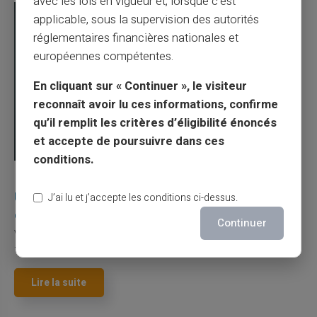
avec les lois en vigueur et, lorsque c’est
applicable, sous la supervision des autorités
réglementaires financières nationales et
européennes compétentes.
En cliquant sur « Continuer », le visiteur
reconnaît avoir lu ces informations, confirme
qu’il remplit les critères d’éligibilité énoncés
et accepte de poursuivre dans ces
conditions.
03/08/2026
Veritas
Carte prépayée
Une carte bancaire gratuite sans compte, ça
J’ai lu et j’accepte les conditions ci-dessus.
existe ?
Continuer
Vous avez tapé cette recherche parce que votre banque vous
facture 50 € par an pour une carte que vo...
Lire la suite