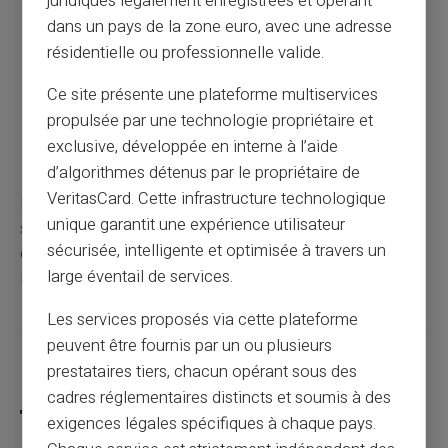
juridiques légalement enregistrées et opérant
fiables.
dans un pays de la zone euro, avec une adresse
Méfiez-vous des courriels de phishing qui vous
résidentielle ou professionnelle valide.
demandent vos informations de carte.
Utilisez des services de monitoring pour surveiller
Ce site présente une plateforme multiservices
les transactions suspectes.
propulsée par une technologie propriétaire et
Changez régulièrement vos codes PIN pour
exclusive, développée en interne à l’aide
renforcer la sécurité.
d’algorithmes détenus par le propriétaire de
VeritasCard. Cette infrastructure technologique
En gardant ces conseils à l'esprit, vous pouvez non
unique garantit une expérience utilisateur
seulement comprendre la structure de votre numéro de
sécurisée, intelligente et optimisée à travers un
carte mais aussi assurer une meilleure protection contre
large éventail de services.
les éventuelles fraudes.
Les services proposés via cette plateforme
peuvent être fournis par un ou plusieurs
Partager cet article
prestataires tiers, chacun opérant sous des
cadres réglementaires distincts et soumis à des
exigences légales spécifiques à chaque pays.