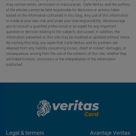
may contain errors, omissions or inaccuracies. Carte Veritas and the authors
of the articles cannot be held responsible for decisions or actions taken
based on the information contained in this blog. Any use of this information
is made at your own risk and under your sole responsibility. We encourage
you to consult a qualified professional or an expert for any important
question or decision relating to the subjects discussed. In addition, the
information presented on this site may be modified or updated without notice.
By visiting this blog, you agree that Carte Veritas and its partners are
released from any liability concerning losses, direct or indirect damages, or
consequences arising from the use of the contents of this site, whether they
are linked to errors, omissions or the interpretation of the information
published.
Legal & termeni
Avantaje Veritas