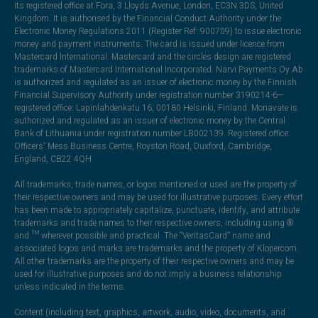
its registered office at Fora, 3 Lloyds Avenue, London, EC3N 3DS, United
Kingdom. It is authorised by the Financial Conduct Authority under the
Electronic Money Regulations 2011 (Register Ref: 900709) to issue electronic
money and payment instruments. The card is issued under licence from
Mastercard International. Mastercard and the circles design are registered
trademarks of Mastercard International Incorporated. Narvi Payments Oy Ab
is authorized and regulated as an issuer of electronic money by the Finnish
Financial Supervisory Authority under registration number 3190214-6—
registered office: Lapinlahdenkatu 16, 00180 Helsinki, Finland. Monavate is
authorized and regulated as an issuer of electronic money by the Central
Bank of Lithuania under registration number LB002139. Registered office:
Officers' Mess Business Centre, Royston Road, Duxford, Cambridge,
England, CB22 4QH.
All trademarks, trade names, or logos mentioned or used are the property of
their respective owners and may be used for illustrative purposes. Every effort
has been made to appropriately capitalize, punctuate, identify, and attribute
trademarks and trade names to their respective owners, including using ®
and ™ wherever possible and practical. The “VeritasCard” name and
associated logos and marks are trademarks and the property of Klopercom.
All other trademarks are the property of their respective owners and may be
used for illustrative purposes and do not imply a business relationship
unless indicated in the terms.
Content (including text, graphics, artwork, audio, video, documents, and