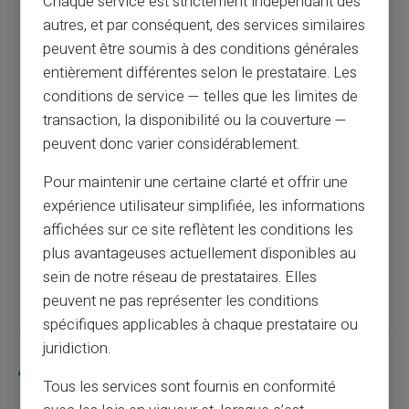
Chaque service est strictement indépendant des
autres, et par conséquent, des services similaires
Comment bloquer un prélèvement : tout ce
peuvent être soumis à des conditions générales
qu'il faut savoir
entièrement différentes selon le prestataire. Les
conditions de service — telles que les limites de
Article précédent
transaction, la disponibilité ou la couverture —
peuvent donc varier considérablement.
Pour maintenir une certaine clarté et offrir une
Ouvrir un compte en ligne sans dépôt et
expérience utilisateur simplifiée, les informations
sans justificatif
affichées sur ce site reflètent les conditions les
plus avantageuses actuellement disponibles au
Article suivant
sein de notre réseau de prestataires. Elles
peuvent ne pas représenter les conditions
spécifiques applicables à chaque prestataire ou
juridiction.
Articles similaires
Tous les services sont fournis en conformité