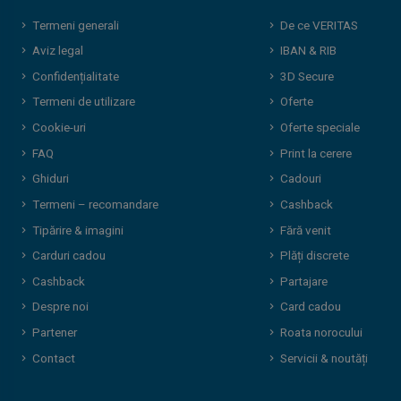
Termeni generali
De ce VERITAS
Aviz legal
IBAN & RIB
Confidențialitate
3D Secure
Termeni de utilizare
Oferte
Cookie-uri
Oferte speciale
FAQ
Print la cerere
Ghiduri
Cadouri
Termeni – recomandare
Cashback
Tipărire & imagini
Fără venit
Carduri cadou
Plăți discrete
Cashback
Partajare
Despre noi
Card cadou
Partener
Roata norocului
Contact
Servicii & noutăți