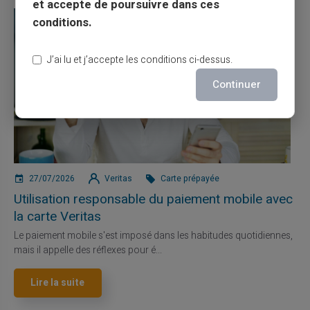
et accepte de poursuivre dans ces
conditions.
J’ai lu et j’accepte les conditions ci-dessus.
Continuer
27/07/2026
Veritas
Carte prépayée
Utilisation responsable du paiement mobile avec
la carte Veritas
Le paiement mobile s'est imposé dans les habitudes quotidiennes,
mais il appelle des réflexes pour é...
Lire la suite