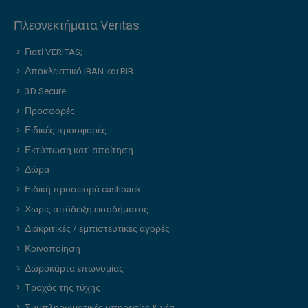
Πλεονεκτήματα Veritas
Γιατί VERITAS;
Αποκλειστικό IBAN και RIB
3D Secure
Προσφορές
Ειδικές προσφορές
Εκτύπωση κατ’ απαίτηση
Δώρα
Ειδική προσφορά cashback
Χωρίς απόδειξη εισοδήματος
Διακριτικές / εμπιστευτικές αγορές
Κοινοποίηση
Δωροκάρτα επωνυμίας
Τροχός της τύχης
Συμπληρωματικές υπηρεσίες & νέα