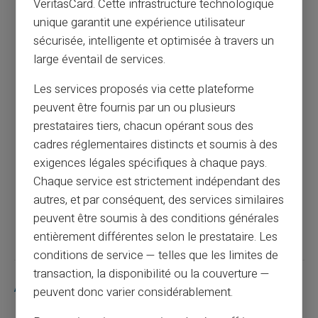
VeritasCard. Cette infrastructure technologique
unique garantit une expérience utilisateur
Comment bloquer un prélèvement : tout ce
sécurisée, intelligente et optimisée à travers un
qu'il faut savoir
large éventail de services.
Les services proposés via cette plateforme
Article précédent
peuvent être fournis par un ou plusieurs
prestataires tiers, chacun opérant sous des
cadres réglementaires distincts et soumis à des
Ouvrir un compte en ligne sans dépôt et
exigences légales spécifiques à chaque pays.
sans justificatif
Chaque service est strictement indépendant des
autres, et par conséquent, des services similaires
Article suivant
peuvent être soumis à des conditions générales
entièrement différentes selon le prestataire. Les
conditions de service — telles que les limites de
transaction, la disponibilité ou la couverture —
Articles similaires
peuvent donc varier considérablement.