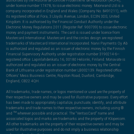
authorised by the Autorité de Contrôle Prudentiel et de Résolution (ACPR),
under licence number 17478, to issue electronic money. Moorwand Ltd is a
company incorporated in England and Wales (Company No. 8491211), with
its registered office at Fora, 3 Lloyds Avenue, London, EC3N 3DS, United
Kingdom. It is authorised by the Financial Conduct Authority under the
Electronic Money Regulations 2011 (Register Ref: 900709) to issue electronic
money and payment instruments. The card is issued under licence from
Mastercard International. Mastercard and the circles design are registered
trademarks of Mastercard International Incorporated. Narvi Payments Oy Ab
is authorized and regulated as an issuer of electronic money by the Finnish
Financial Supervisory Authority under registration number 3190214-6—
registered office: Lapinlahdenkatu 16, 00180 Helsinki, Finland. Monavate is
authorized and regulated as an issuer of electronic money by the Central
Bank of Lithuania under registration number LB002139. Registered office:
Officers' Mess Business Centre, Royston Road, Duxford, Cambridge,
England, CB22 4QH.
All trademarks, trade names, or logos mentioned or used are the property of
their respective owners and may be used for illustrative purposes. Every effort
has been made to appropriately capitalize, punctuate, identify, and attribute
trademarks and trade names to their respective owners, including using ®
and ™ wherever possible and practical. The “VeritasCard” name and
associated logos and marks are trademarks and the property of Klopercom.
All other trademarks are the property of their respective owners and may be
used for illustrative purposes and do not imply a business relationship