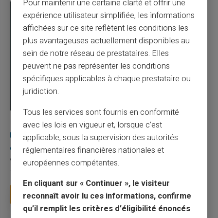
Pour maintenir une certaine clarté et offrir une
expérience utilisateur simplifiée, les informations
affichées sur ce site reflètent les conditions les
plus avantageuses actuellement disponibles au
sein de notre réseau de prestataires. Elles
peuvent ne pas représenter les conditions
spécifiques applicables à chaque prestataire ou
juridiction.
Tous les services sont fournis en conformité
03/08/2026
Veritas
Carte prépayée
avec les lois en vigueur et, lorsque c’est
Une carte bancaire gratuite sans compte, ça
applicable, sous la supervision des autorités
existe ?
réglementaires financières nationales et
Vous avez tapé cette recherche parce que votre banque vous
européennes compétentes.
facture 50 € par an pour une carte que vo...
En cliquant sur « Continuer », le visiteur
Lire la suite
reconnaît avoir lu ces informations, confirme
qu’il remplit les critères d’éligibilité énoncés