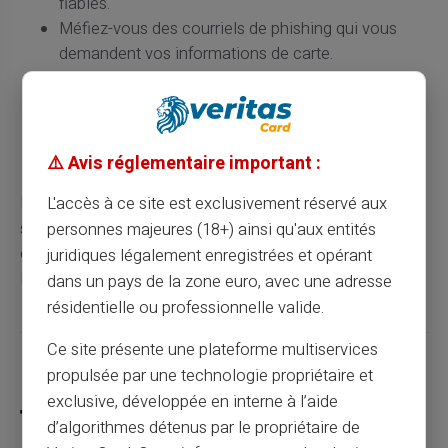
fiables.
Méfiez-vous des courriels de phishing qui vous
demandent vos informations de carte.
Utilisez des services de monitoring pour surveiller
les transactions suspectes.
Changez régulièrement vos codes PIN pour
renforcer la sécurité.
⚠️ Avis réglementaire important :
En gardant ces conseils à l'esprit, vous pouvez non
L'accès à ce site est exclusivement réservé aux
seulement comprendre la structure de votre numéro de
personnes majeures (18+) ainsi qu'aux entités
carte mais aussi assurer une meilleure protection contre
juridiques légalement enregistrées et opérant
les éventuelles fraudes.
dans un pays de la zone euro, avec une adresse
résidentielle ou professionnelle valide.
Ce site présente une plateforme multiservices
Partager cet article
propulsée par une technologie propriétaire et
exclusive, développée en interne à l’aide
d’algorithmes détenus par le propriétaire de