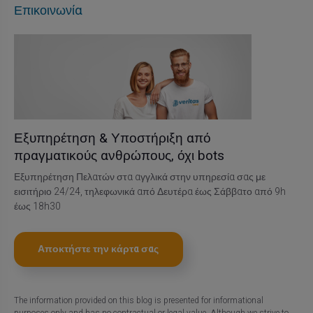
Επικοινωνία
Εξυπηρέτηση & Υποστήριξη από
πραγματικούς ανθρώπους, όχι bots
Εξυπηρέτηση Πελατών στα αγγλικά στην υπηρεσία σας με
εισιτήριο 24/24, τηλεφωνικά από Δευτέρα έως Σάββατο από 9h
έως 18h30
Αποκτήστε την κάρτα σας
The information provided on this blog is presented for informational
purposes only and has no contractual or legal value. Although we strive to