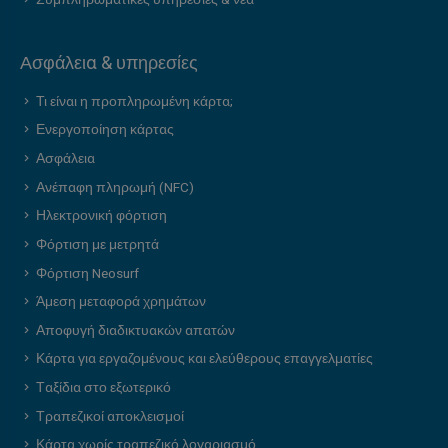
Ασφάλεια & υπηρεσίες
Τι είναι η προπληρωμένη κάρτα;
Ενεργοποίηση κάρτας
Ασφάλεια
Ανέπαφη πληρωμή (NFC)
Ηλεκτρονική φόρτιση
Φόρτιση με μετρητά
Φόρτιση Neosurf
Άμεση μεταφορά χρημάτων
Αποφυγή διαδικτυακών απατών
Κάρτα για εργαζομένους και ελεύθερους επαγγελματίες
Ταξίδια στο εξωτερικό
Τραπεζικοί αποκλεισμοί
Κάρτα χωρίς τραπεζικό λογαριασμό