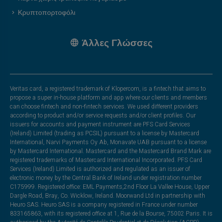
Κρυπτοπορτοφόλι
Άλλες Γλώσσες
Veritas card, a registered trademark of Klopercom, is a fintech that aims to
propose a super in-house platform and app where our clients and members
can choose fintech and non-fintech services. We used different providers
according to product and/or service requests and/or client profiles. Our
issuers for accounts and payment instrument are PFS Card Services
(Ireland) Limited (trading as PCSIL) pursuant to a license by Mastercard
International, Narvi Payments Oy Ab, Monavate UAB pursuant to a license
by Mastercard International. Mastercard and the Mastercard Brand Mark are
registered trademarks of Mastercard International Incorporated. PFS Card
Services (Ireland) Limited is authorized and regulated as an issuer of
electronic money by the Central Bank of Ireland under registration number
C175999. Registered office: EML Payments,2nd Floor La Vallee House, Upper
Dargle Road, Bray, Co. Wicklow, Ireland. Moorwand Ltd in partnership with
Heuro SAS. Heuro SAS is a company registered in France under number
833165863, with its registered office at 1, Rue de la Bourse, 75002 Paris. It is