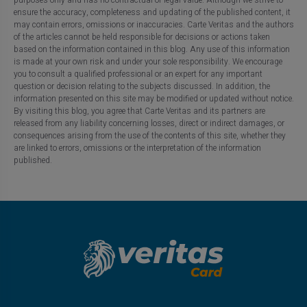
ensure the accuracy, completeness and updating of the published content, it
may contain errors, omissions or inaccuracies. Carte Veritas and the authors
of the articles cannot be held responsible for decisions or actions taken
based on the information contained in this blog. Any use of this information
is made at your own risk and under your sole responsibility. We encourage
you to consult a qualified professional or an expert for any important
question or decision relating to the subjects discussed. In addition, the
information presented on this site may be modified or updated without notice.
By visiting this blog, you agree that Carte Veritas and its partners are
released from any liability concerning losses, direct or indirect damages, or
consequences arising from the use of the contents of this site, whether they
are linked to errors, omissions or the interpretation of the information
published.