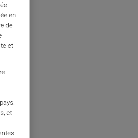
sée
pée en
re de
e
te et
re
pays.
s, et
entes