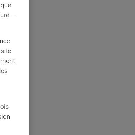
s que
rture —
ence
 site
lement
les
lois
sion