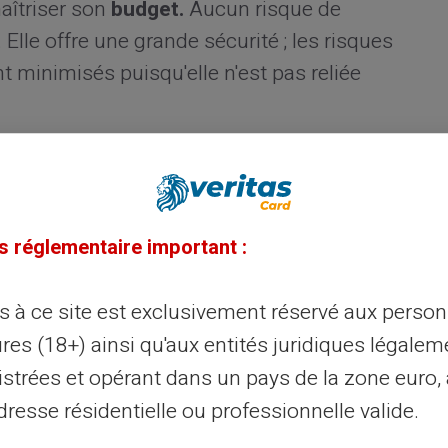
aîtriser son
budget.
Aucun risque de
Elle offre une grande sécurité ; les risques
nt minimisés puisqu'elle n'est pas reliée
de la Carte Veritas
olyvalence et ses multiples fonctionnalités
s réglementaire important :
ux.
Acceptée partout où le logo Mastercard
des achats en ligne et en magasin, ainsi que
ès à ce site est exclusivement réservé aux perso
echarge facile par espèces, électronique et
res (18+) ainsi qu'aux entités juridiques légalem
tion.
istrées et opérant dans un pays de la zone euro,
resse résidentielle ou professionnelle valide.
ure carte pour vos paiements