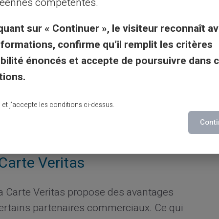
éennes compétentes.
gler votre hôtel, manger dans des
 sans craindre les fluctuations monétaires.
quant sur « Continuer », le visiteur reconnaît av
s d'urgence financière loin de chez soi.
nformations, confirme qu’il remplit les critères
gibilité énoncés et accepte de poursuivre dans 
 chaque transaction
tions.
Carte Veritas est sécurisée, protégée
lu et j’accepte les conditions ci-dessus.
ie moderne. Les normes de sécurité de
Conti
prit.
Carte Veritas
 la Carte Veritas propose des avantages
 certains partenaires commerciaux. Ce qui