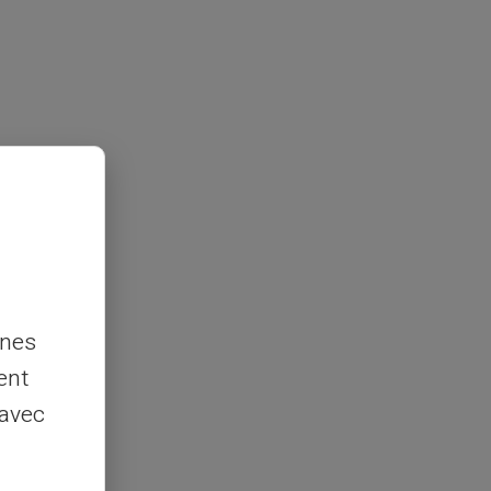
nnes
ent
 avec