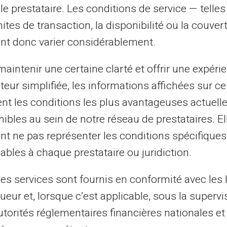
e grande liberté dans l'utilisation
le prestataire. Les conditions de service — telle
mites de transaction, la disponibilité ou la couve
nt donc varier considérablement.
 gestion en ligne
aintenir une certaine clarté et offrir une expéri
ateur simplifiée, les informations affichées sur ce
lifiée via une interface en ligne où vous
tent les conditions les plus avantageuses actuel
ger votre carte et suivre vos transactions
antit un contrôle total sur vos finances,
ibles au sein de notre réseau de prestataires. El
 longs séjours à l'étranger.
nt ne pas représenter les conditions spécifiques
ables à chaque prestataire ou juridiction.
sation de la Carte Veritas à
les services sont fournis en conformité avec les 
ueur et, lorsque c’est applicable, sous la supervi
utorités réglementaires financières nationales et
u en vacances à l'autre bout du monde.