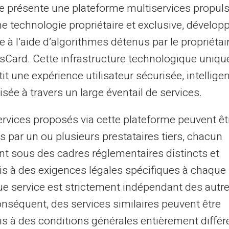
te présente une plateforme multiservices propul
ne technologie propriétaire et exclusive, dévelop
ctéristiques lors du choix de votre
carte de
e à l’aide d’algorithmes détenus par le propriétai
is de transaction internationaux sont
asCard. Cette infrastructure technologique uniqu
e conversion de devises. L'absence de
it une expérience utilisateur sécurisée, intelligen
un critère décisif pour ceux désirant une
sée à travers un large éventail de services.
 de
document justificatif.
ervices proposés via cette plateforme peuvent êt
s cartes prépayées
s par un ou plusieurs prestataires tiers, chacun
nt sous des cadres réglementaires distincts et
s à des exigences légales spécifiques à chaque 
ent des services similaires, mais peuvent
e service est strictement indépendant des autre
tions de recharge. La clarté des tarifs de
onséquent, des services similaires peuvent être
 outre, son acceptation quasi-universelle
s à des conditions générales entièrement différ