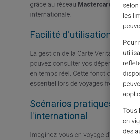
grâce au réseau
Mastercard
assure un
selon 
internationale.
les li
peuve
Facilité d'utilisation et de
Pour m
utilis
La gestion de la Carte Veritas est simp
reflè
pouvez consulter vos dépenses, rechar
en temps réel. Cette fonctionnalité gar
dispon
essentiel lors de voyages fréquents ou
peuve
applic
Scénarios pratiques d'utili
Tous 
l'international
en vig
des a
Imaginez-vous en voyage d'affaires o