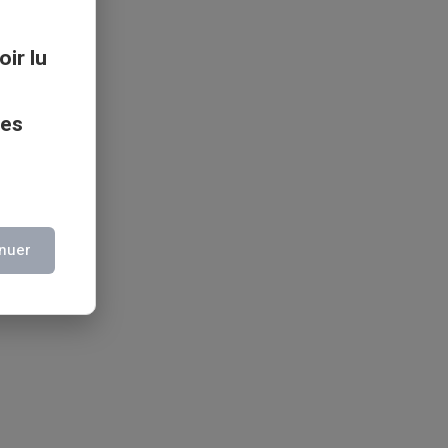
oir lu
ces
nuer