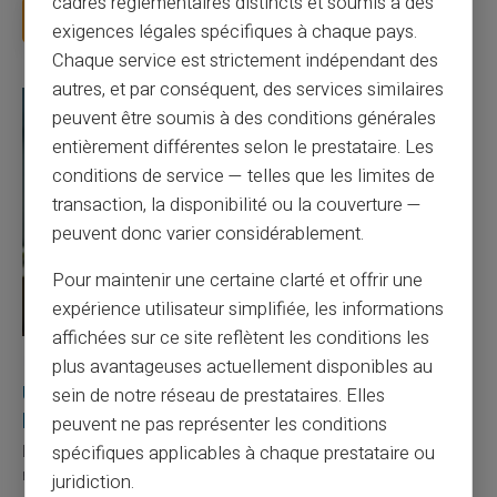
cadres réglementaires distincts et soumis à des
Lire la suite
exigences légales spécifiques à chaque pays.
Chaque service est strictement indépendant des
autres, et par conséquent, des services similaires
peuvent être soumis à des conditions générales
entièrement différentes selon le prestataire. Les
conditions de service — telles que les limites de
transaction, la disponibilité ou la couverture —
peuvent donc varier considérablement.
Pour maintenir une certaine clarté et offrir une
expérience utilisateur simplifiée, les informations
affichées sur ce site reflètent les conditions les
27/07/2026
Veritas
Carte prépayée
plus avantageuses actuellement disponibles au
Utilisation responsable du paiement mobile avec
sein de notre réseau de prestataires. Elles
la carte Veritas
peuvent ne pas représenter les conditions
spécifiques applicables à chaque prestataire ou
Le paiement mobile s'est imposé dans les habitudes quotidiennes,
mais il appelle des réflexes pour é...
juridiction.