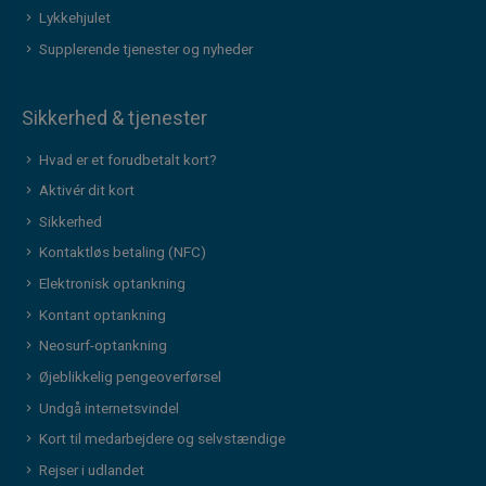
Lykkehjulet
Supplerende tjenester og nyheder
Sikkerhed & tjenester
Hvad er et forudbetalt kort?
Aktivér dit kort
Sikkerhed
Kontaktløs betaling (NFC)
Elektronisk optankning
Kontant optankning
Neosurf-optankning
Øjeblikkelig pengeoverførsel
Undgå internetsvindel
Kort til medarbejdere og selvstændige
Rejser i udlandet