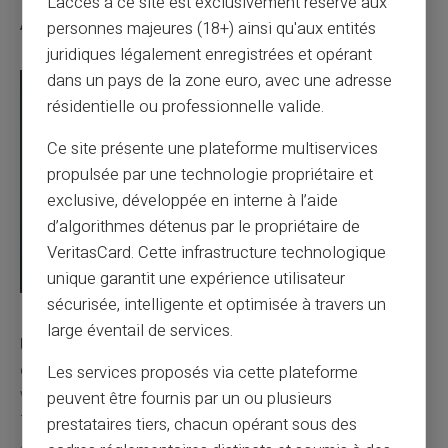
L'accès à ce site est exclusivement réservé aux
Articles similaires
personnes majeures (18+) ainsi qu'aux entités
juridiques légalement enregistrées et opérant
dans un pays de la zone euro, avec une adresse
résidentielle ou professionnelle valide.
Ce site présente une plateforme multiservices
propulsée par une technologie propriétaire et
exclusive, développée en interne à l’aide
d’algorithmes détenus par le propriétaire de
VeritasCard. Cette infrastructure technologique
unique garantit une expérience utilisateur
sécurisée, intelligente et optimisée à travers un
03/08/2026
Veritas
Carte prépayée
large éventail de services.
Une carte bancaire gratuite sans compte, ça
existe ?
Les services proposés via cette plateforme
peuvent être fournis par un ou plusieurs
Vous avez tapé cette recherche parce que votre banque vous
facture 50 € par an pour une carte que vo...
prestataires tiers, chacun opérant sous des