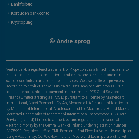
Bankforbud
Kort uden bankkonto
Kryptopung
Andre sprog
Veritas card, a registered trademark of Klopercom, is a fintech that aims to
propose a super in-house platform and app where our clients and members
can choose fintech and non-fintech services. We used different providers
according to product and/or service requests and/or client profiles. Our
issuers for accounts and payment instrument are PFS Card Services
(Ireland) Limited (trading as PCSIL) pursuant to a license by Mastercard
International, Narvi Payments Oy Ab, Monavate UAB pursuant to a license
by Mastercard International. Mastercard and the Mastercard Brand Mark are
registered trademarks of Mastercard International Incorporated. PFS Card
Services (Ireland) Limited is authorized and regulated as an issuer of
electronic money by the Central Bank of Ireland under registration number
C175999. Registered office: EML Payments,2nd Floor La Vallee House, Upper
Dargle Road, Bray, Co. Wicklow, Ireland. Moorwand Ltd in partnership with