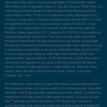
Heuro SAS. Heuro SAS is a company registered in France under number
833165863, with its registered office at 1, Rue de la Bourse, 75002 Paris. It is
authorised by the Autorité de Contrôle Prudentiel et de Résolution (ACPR),
under licence number 17478, to issue electronic money. Moorwand Ltd is a
company incorporated in England and Wales (Company No. 8491211), with
its registered office at Fora, 3 Lloyds Avenue, London, EC3N 3DS, United
Kingdom. It is authorised by the Financial Conduct Authority under the
Electronic Money Regulations 2011 (Register Ref: 900709) to issue electronic
money and payment instruments. The card is issued under licence from
Mastercard International. Mastercard and the circles design are registered
trademarks of Mastercard International Incorporated. Narvi Payments Oy Ab
is authorized and regulated as an issuer of electronic money by the Finnish
Financial Supervisory Authority under registration number 3190214-6—
registered office: Lapinlahdenkatu 16, 00180 Helsinki, Finland. Monavate is
authorized and regulated as an issuer of electronic money by the Central
Bank of Lithuania under registration number LB002139. Registered office:
Officers' Mess Business Centre, Royston Road, Duxford, Cambridge,
England, CB22 4QH.
All trademarks, trade names, or logos mentioned or used are the property of
their respective owners and may be used for illustrative purposes. Every effort
has been made to appropriately capitalize, punctuate, identify, and attribute
trademarks and trade names to their respective owners, including using ®
and ™ wherever possible and practical. The “VeritasCard” name and
associated logos and marks are trademarks and the property of Klopercom.