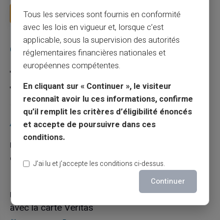
Lire la suite
Tous les services sont fournis en conformité
avec les lois en vigueur et, lorsque c’est
applicable, sous la supervision des autorités
Catégories
réglementaires financières nationales et
européennes compétentes.
Carte prépayée
En cliquant sur « Continuer », le visiteur
Escroquerie
reconnaît avoir lu ces informations, confirme
qu’il remplit les critères d’éligibilité énoncés
Articles récents
et accepte de poursuivre dans ces
conditions.
Une carte bancaire gratuite sans compte, ça
existe ?
J’ai lu et j’accepte les conditions ci-dessus.
03/08/2026
Carte prépayée
Continuer
Utilisation responsable du paiement mobile
avec la carte Veritas