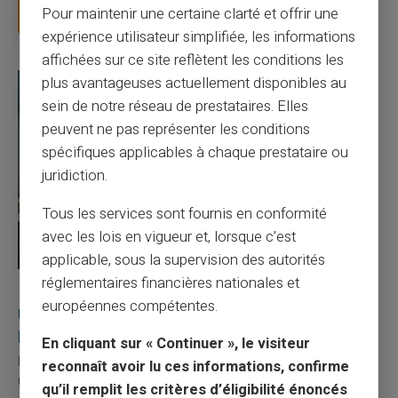
Pour maintenir une certaine clarté et offrir une
Lire la suite
expérience utilisateur simplifiée, les informations
affichées sur ce site reflètent les conditions les
plus avantageuses actuellement disponibles au
sein de notre réseau de prestataires. Elles
peuvent ne pas représenter les conditions
spécifiques applicables à chaque prestataire ou
juridiction.
Tous les services sont fournis en conformité
avec les lois en vigueur et, lorsque c’est
applicable, sous la supervision des autorités
réglementaires financières nationales et
27/07/2026
Veritas
Carte prépayée
européennes compétentes.
Utilisation responsable du paiement mobile avec
la carte Veritas
En cliquant sur « Continuer », le visiteur
Le paiement mobile s'est imposé dans les habitudes quotidiennes,
reconnaît avoir lu ces informations, confirme
mais il appelle des réflexes pour é...
qu’il remplit les critères d’éligibilité énoncés