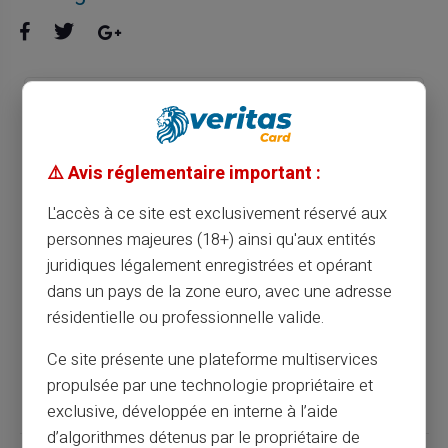
Guide pratique : choisir la carte prépayée
idéale pour les jeunes adultes
⚠️ Avis réglementaire important :
Article précédent
L'accès à ce site est exclusivement réservé aux
personnes majeures (18+) ainsi qu'aux entités
juridiques légalement enregistrées et opérant
Guide complet pour ouvrir un compte
dans un pays de la zone euro, avec une adresse
bancaire en ligne avec carte prépayée
résidentielle ou professionnelle valide.
Ce site présente une plateforme multiservices
Article suivant
propulsée par une technologie propriétaire et
exclusive, développée en interne à l’aide
d’algorithmes détenus par le propriétaire de