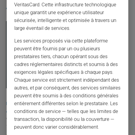
VeritasCard. Cette infrastructure technologique
Articles similaires
unique garantit une expérience utilisateur
sécurisée, intelligente et optimisée à travers un
large éventail de services.
Les services proposés via cette plateforme
peuvent être fournis par un ou plusieurs
prestataires tiers, chacun opérant sous des
cadres réglementaires distincts et soumis à des
exigences légales spécifiques à chaque pays.
Chaque service est strictement indépendant des
autres, et par conséquent, des services similaires
peuvent être soumis à des conditions générales
03/08/2026
Veritas
Carte prépayée
Une carte bancaire gratuite sans compte, ça
entièrement différentes selon le prestataire. Les
existe ?
conditions de service — telles que les limites de
transaction, la disponibilité ou la couverture —
Vous avez tapé cette recherche parce que votre banque vous
facture 50 € par an pour une carte que vo...
peuvent donc varier considérablement.