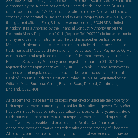
833165863, with its registered office at 1, Rue de la Bourse, 75002 Paris. It is
authorised by the Autorité de Contrôle Prudentiel et de Résolution (ACPR),
under licence number 17478, to issue electronic money. Moorwand Ltd is a
company incorporated in England and Wales (Company No. 8491211), with
its registered office at Fora, 3 Lloyds Avenue, London, EC3N 3DS, United
Kingdom. It is authorised by the Financial Conduct Authority under the
Electronic Money Regulations 2011 (Register Ref: 900709) to issue electronic
money and payment instruments. The card is issued under licence from
Mastercard International. Mastercard and the circles design are registered
trademarks of Mastercard International Incorporated. Narvi Payments Oy Ab
is authorized and regulated as an issuer of electronic money by the Finnish
Financial Supervisory Authority under registration number 3190214-6—
registered office: Lapinlahdenkatu 16, 00180 Helsinki, Finland. Monavate is
authorized and regulated as an issuer of electronic money by the Central
Bank of Lithuania under registration number LB002139. Registered office:
Officers' Mess Business Centre, Royston Road, Duxford, Cambridge,
England, CB22 4QH.
All trademarks, trade names, or logos mentioned or used are the property of
their respective owners and may be used for illustrative purposes. Every effort
has been made to appropriately capitalize, punctuate, identify, and attribute
trademarks and trade names to their respective owners, including using ®
and ™ wherever possible and practical. The “VeritasCard” name and
associated logos and marks are trademarks and the property of Klopercom.
All other trademarks are the property of their respective owners and may be