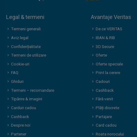
Legal & termeni
Avantaje Veritas
Termeni generali
De ce VERITAS
Aviz legal
IBAN & RIB
Confidențialitate
3D Secure
Termeni de utilizare
Oferte
Cookie-uri
Oferte speciale
FAQ
Print la cerere
Ghiduri
Cadouri
Termeni – recomandare
Cashback
Tipărire & imagini
Fără venit
Carduri cadou
Plăți discrete
Cashback
Partajare
Despre noi
Card cadou
Partener
Roata norocului