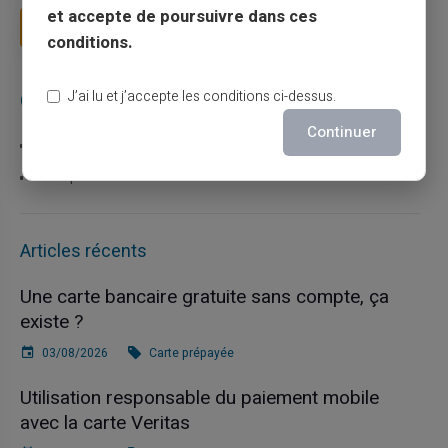
et accepte de poursuivre dans ces
Lire la suite
conditions.
J’ai lu et j’accepte les conditions ci-dessus.
Catégories
Continuer
Carte prépayée
Escroquerie
Articles récents
Une carte bancaire gratuite sans compte, ça
existe ?
03/08/2026
Carte prépayée
Utilisation responsable du paiement mobile
avec la carte Veritas