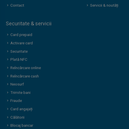
Contact
Servicii & noutăți
Securitate & servicii
Card prepaid
Activare card
Securitate
Plată NFC
Reîncărcare online
Reîncărcare cash
Neosurf
Trimite bani
Fraude
Card angajați
Călătorii
Blocaj bancar