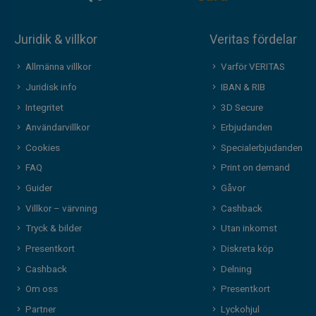
Juridik & villkor
Veritas fördelar
Allmänna villkor
Varför VERITAS
Juridisk info
IBAN & RIB
Integritet
3D Secure
Användarvillkor
Erbjudanden
Cookies
Specialerbjudanden
FAQ
Print on demand
Guider
Gåvor
Villkor – värvning
Cashback
Tryck & bilder
Utan inkomst
Presentkort
Diskreta köp
Cashback
Delning
Om oss
Presentkort
Partner
Lyckohjul