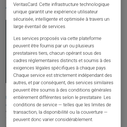
VeritasCard. Cette infrastructure technologique
Articles similaires
unique garantit une expérience utilisateur
sécurisée, intelligente et optimisée à travers un
large éventail de services.
Les services proposés via cette plateforme
peuvent être fournis par un ou plusieurs
prestataires tiers, chacun opérant sous des
cadres réglementaires distincts et soumis à des
exigences légales spécifiques à chaque pays.
Chaque service est strictement indépendant des
autres, et par conséquent, des services similaires
peuvent être soumis à des conditions générales
03/08/2026
Veritas
Carte prépayée
Une carte bancaire gratuite sans compte, ça
entièrement différentes selon le prestataire. Les
existe ?
conditions de service — telles que les limites de
transaction, la disponibilité ou la couverture —
Vous avez tapé cette recherche parce que votre banque vous
facture 50 € par an pour une carte que vo...
peuvent donc varier considérablement.