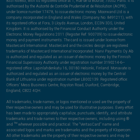
833165863, with its registered office at 1, Rue de la Bourse, 75002 Paris. It is
authorised by the Autorité de Contrôle Prudentiel et de Résolution (ACPR),
under licence number 17478, to issue electronic money. Moorwand Ltd is a
company incorporated in England and Wales (Company No. 8491211), with
its registered office at Fora, 3 Lloyds Avenue, London, EC3N 3DS, United
Kingdom. It is authorised by the Financial Conduct Authority under the
Electronic Money Regulations 2011 (Register Ref: 900709) to issue electronic
money and payment instruments. The card is issued under licence from
Mastercard International. Mastercard and the circles design are registered
trademarks of Mastercard International Incorporated. Narvi Payments Oy Ab
is authorized and regulated as an issuer of electronic money by the Finnish
Financial Supervisory Authority under registration number 3190214-6—
registered office: Lapinlahdenkatu 16, 00180 Helsinki, Finland. Monavate is
authorized and regulated as an issuer of electronic money by the Central
Bank of Lithuania under registration number LB002139. Registered office:
Officers' Mess Business Centre, Royston Road, Duxford, Cambridge,
England, CB22 4QH.
All trademarks, trade names, or logos mentioned or used are the property of
their respective owners and may be used for illustrative purposes. Every effort
has been made to appropriately capitalize, punctuate, identify, and attribute
trademarks and trade names to their respective owners, including using ®
and ™ wherever possible and practical. The “VeritasCard” name and
associated logos and marks are trademarks and the property of Klopercom.
All other trademarks are the property of their respective owners and may be