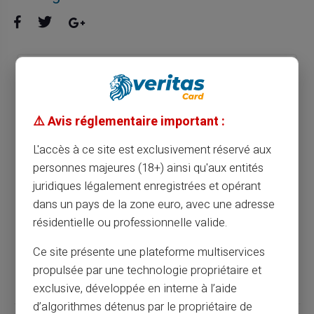
Guide pratique : choisir la carte prépayée
idéale pour les jeunes adultes
⚠️ Avis réglementaire important :
Article précédent
L'accès à ce site est exclusivement réservé aux
personnes majeures (18+) ainsi qu'aux entités
juridiques légalement enregistrées et opérant
Guide complet pour ouvrir un compte
dans un pays de la zone euro, avec une adresse
bancaire en ligne avec carte prépayée
résidentielle ou professionnelle valide.
Ce site présente une plateforme multiservices
Article suivant
propulsée par une technologie propriétaire et
exclusive, développée en interne à l’aide
d’algorithmes détenus par le propriétaire de