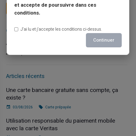
et accepte de poursuivre dans ces
Lire la suite
conditions.
J’ai lu et j’accepte les conditions ci-dessus.
Catégories
Continuer
Carte prépayée
Escroquerie
Articles récents
Une carte bancaire gratuite sans compte, ça
existe ?
03/08/2026
Carte prépayée
Utilisation responsable du paiement mobile
avec la carte Veritas