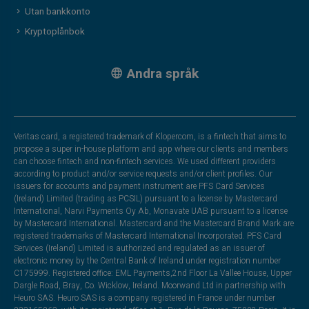
Utan bankkonto
Kryptoplånbok
Andra språk
Veritas card, a registered trademark of Klopercom, is a fintech that aims to
propose a super in-house platform and app where our clients and members
can choose fintech and non-fintech services. We used different providers
according to product and/or service requests and/or client profiles. Our
issuers for accounts and payment instrument are PFS Card Services
(Ireland) Limited (trading as PCSIL) pursuant to a license by Mastercard
International, Narvi Payments Oy Ab, Monavate UAB pursuant to a license
by Mastercard International. Mastercard and the Mastercard Brand Mark are
registered trademarks of Mastercard International Incorporated. PFS Card
Services (Ireland) Limited is authorized and regulated as an issuer of
electronic money by the Central Bank of Ireland under registration number
C175999. Registered office: EML Payments,2nd Floor La Vallee House, Upper
Dargle Road, Bray, Co. Wicklow, Ireland. Moorwand Ltd in partnership with
Heuro SAS. Heuro SAS is a company registered in France under number