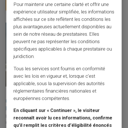
Pour maintenir une certaine clarté et offrir une
Lire la suite
expérience utilisateur simplifiée, les informations
affichées sur ce site reflètent les conditions les
plus avantageuses actuellement disponibles au
sein de notre réseau de prestataires. Elles
peuvent ne pas représenter les conditions
spécifiques applicables à chaque prestataire ou
juridiction.
Tous les services sont fournis en conformité
avec les lois en vigueur et, lorsque c’est
applicable, sous la supervision des autorités
réglementaires financières nationales et
27/07/2026
Veritas
Carte prépayée
européennes compétentes.
Utilisation responsable du paiement mobile avec
la carte Veritas
En cliquant sur « Continuer », le visiteur
Le paiement mobile s'est imposé dans les habitudes quotidiennes,
reconnaît avoir lu ces informations, confirme
mais il appelle des réflexes pour é...
qu’il remplit les critères d’éligibilité énoncés