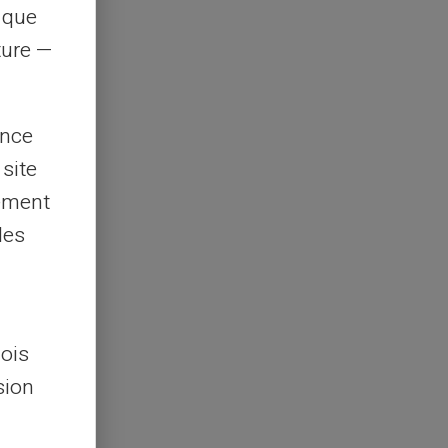
s que
rture —
ence
 site
lement
les
lois
sion