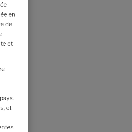
sée
pée en
re de
e
te et
re
pays.
s, et
entes