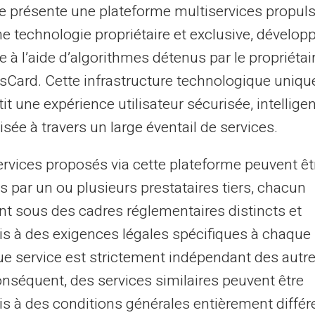
ure carte pour vos paiements
te présente une plateforme multiservices propul
ne technologie propriétaire et exclusive, dévelop
e à l’aide d’algorithmes détenus par le propriétai
ctéristiques lors du choix de votre
carte de
asCard. Cette infrastructure technologique uniqu
is de transaction internationaux sont
it une expérience utilisateur sécurisée, intelligen
e conversion de devises. L'absence de
sée à travers un large éventail de services.
un critère décisif pour ceux désirant une
 de
document justificatif.
ervices proposés via cette plateforme peuvent êt
s par un ou plusieurs prestataires tiers, chacun
s cartes prépayées
nt sous des cadres réglementaires distincts et
s à des exigences légales spécifiques à chaque 
e service est strictement indépendant des autre
ent des services similaires, mais peuvent
onséquent, des services similaires peuvent être
tions de recharge. La clarté des tarifs de
s à des conditions générales entièrement différ