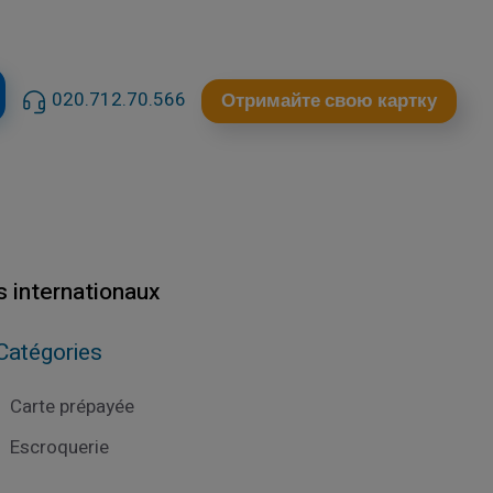
020.712.70.566
Отримайте свою картку
s internationaux
Catégories
Carte prépayée
Escroquerie