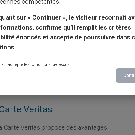
éennes compétentes.
u en vacances à l'autre bout du monde.
gler votre hôtel, manger dans des
quant sur « Continuer », le visiteur reconnaît av
 sans craindre les fluctuations monétaires.
nformations, confirme qu’il remplit les critères
s d'urgence financière loin de chez soi.
gibilité énoncés et accepte de poursuivre dans 
tions.
 chaque transaction
lu et j’accepte les conditions ci-dessus.
Carte Veritas est sécurisée, protégée
Conti
ie moderne. Les normes de sécurité de
prit.
Carte Veritas
 la Carte Veritas propose des avantages