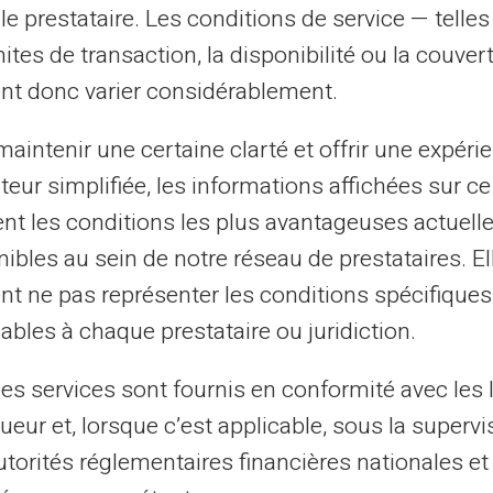
 outre, son acceptation quasi-universelle
le prestataire. Les conditions de service — telle
e grande liberté dans l'utilisation
mites de transaction, la disponibilité ou la couve
nt donc varier considérablement.
 gestion en ligne
aintenir une certaine clarté et offrir une expéri
ateur simplifiée, les informations affichées sur ce
lifiée via une interface en ligne où vous
tent les conditions les plus avantageuses actuel
ger votre carte et suivre vos transactions
ibles au sein de notre réseau de prestataires. El
antit un contrôle total sur vos finances,
nt ne pas représenter les conditions spécifiques
 longs séjours à l'étranger.
ables à chaque prestataire ou juridiction.
les services sont fournis en conformité avec les 
sation de la Carte Veritas à
ueur et, lorsque c’est applicable, sous la supervi
utorités réglementaires financières nationales et