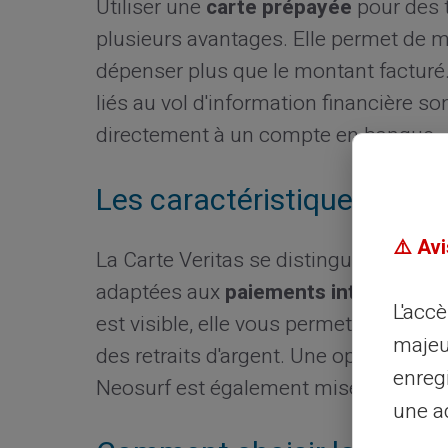
Utiliser une
carte prépayée
pour des t
plusieurs avantages. Elle permet de m
dépenser plus que le montant facturé. 
liés au vol d'information financière so
directement à un compte en banque.
Les caractéristiques clés 
⚠️ Avi
La Carte Veritas se distingue par sa p
adaptées aux
paiements internationa
L'acc
est visible, elle vous permet de faire 
majeu
des retraits d'argent. Une option de r
enreg
Neosurf est également mise à disposi
une ad