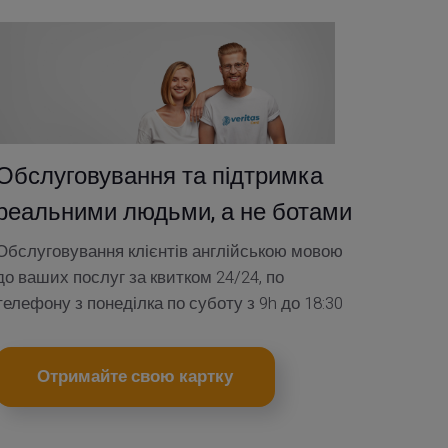
Обслуговування та підтримка
реальними людьми, а не ботами
Обслуговування клієнтів англійською мовою
до ваших послуг за квитком 24/24, по
телефону з понеділка по суботу з 9h до 18:30
Отримайте свою картку