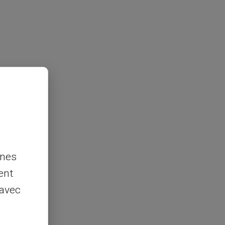
nnes
ent
 avec