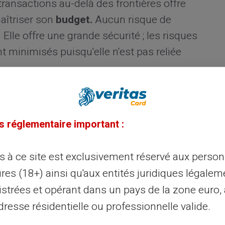
ransactions au-delà des frontières offre
aîtriser son
budget.
Aucun risque de
Elle offre une grande sécurité ; les risques
nt minimisés puisqu'elle n'est pas reliée
de la Carte Veritas
s réglementaire important :
olyvalence et ses multiples fonctionnalités
ux.
Acceptée partout où le logo Mastercard
ès à ce site est exclusivement réservé aux perso
des achats en ligne et en magasin, ainsi que
res (18+) ainsi qu'aux entités juridiques légalem
echarge facile par espèces, électronique et
istrées et opérant dans un pays de la zone euro,
tion.
resse résidentielle ou professionnelle valide.