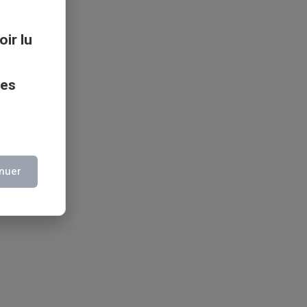
oir lu
ces
nuer