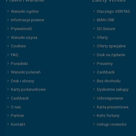
Warunki ogólne
Dlaczego VERITAS
Informacje prawne
IBAN i RIB
Prywatność
3D Secure
Warunki użycia
Oferty
Cookies
Oferty specjalne
FAQ
Druk na żądanie
Poradniki
Prezenty
Warunki poleceń
Cashback
Druk i obrazy
Bez dochodu
Karty podarunkowe
Dyskretne zakupy
Cashback
Udostępnianie
O nas
Karta prezentowa
Partner
Koło fortuny
Kontakt
Usługi i nowości