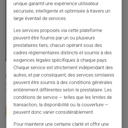
unique garantit une expérience utilisateur
sécurisée, intelligente et optimisée à travers un
large éventail de services.
Les services proposés via cette plateforme
peuvent être fournis par un ou plusieurs
prestataires tiers, chacun opérant sous des
cadres réglementaires distincts et soumis à des
exigences légales spécifiques à chaque pays.
Chaque service est strictement indépendant des
03/08/2026
Veritas
Carte prépayée
autres, et par conséquent, des services similaires
Une carte bancaire gratuite sans compte, ça
peuvent être soumis à des conditions générales
existe ?
entièrement différentes selon le prestataire. Les
Vous avez tapé cette recherche parce que votre banque vous
conditions de service — telles que les limites de
facture 50 € par an pour une carte que vo...
transaction, la disponibilité ou la couverture —
Lire la suite
peuvent donc varier considérablement.
Pour maintenir une certaine clarté et offrir une