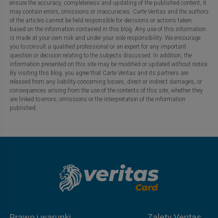
ensure the accuracy, completeness and updating of the published content, it
may contain errors, omissions or inaccuracies. Carte Veritas and the authors
of the articles cannot be held responsible for decisions or actions taken
based on the information contained in this blog. Any use of this information
is made at your own risk and under your sole responsibility. We encourage
you to consult a qualified professional or an expert for any important
question or decision relating to the subjects discussed. In addition, the
information presented on this site may be modified or updated without notice.
By visiting this blog, you agree that Carte Veritas and its partners are
released from any liability concerning losses, direct or indirect damages, or
consequences arising from the use of the contents of this site, whether they
are linked to errors, omissions or the interpretation of the information
published.
Prawo i warunki
Zalety Veritas