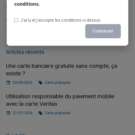
conditions.
Catégories
Carte prépayée
J’ai lu et j’accepte les conditions ci-dessus.
Escroquerie
Continuer
Articles récents
Une carte bancaire gratuite sans compte, ça
existe ?
03/08/2026
Carte prépayée
Utilisation responsable du paiement mobile
avec la carte Veritas
27/07/2026
Carte prépayée