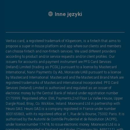
Inne języki
Veritas card, a registered trademark of Klopercom, is a fintech that aims to
propose a super in-house platform and app where our clients and members
can choose fintech and non-fintech services. We used different providers
according to product and/or service requests and/or client profiles. Our
issuers for accounts and payment instrument are PFS Card Services
(Ireland) Limited (trading as PCSIL) pursuant to a license by Mastercard
International, Narvi Payments Oy Ab, Monavate UAB pursuant to a license
by Mastercard International. Mastercard and the Mastercard Brand Mark are
registered trademarks of Mastercard International Incorporated. PFS Card
Services (Ireland) Limited is authorized and regulated as an issuer of
electronic money by the Central Bank of Ireland under registration number
C175999. Registered office: EML Payments,2nd Floor La Vallee House, Upper
Dargle Road, Bray, Co. Wicklow, Ireland. Moorwand Ltd in partnership with
Heuro SAS. Heuro SAS is a company registered in France under number
833165863, with its registered office at 1, Rue de la Bourse, 75002 Paris. It is
authorised by the Autorité de Contrôle Prudentiel et de Résolution (ACPR),
under licence number 17478, to issue electronic money. Moorwand Ltd is a
company incorporated in England and Wales (Company No. 8491211), with