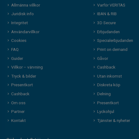
Allmänna villkor
Varför VERITAS
Juridisk info
IBAN & RIB
Integritet
3D Secure
Användarvillkor
Erbjudanden
Cookies
Specialerbjudanden
FAQ
Print on demand
Guider
Gåvor
Villkor – värvning
Cashback
Tryck & bilder
Utan inkomst
Presentkort
Diskreta köp
Cashback
Delning
Om oss
Presentkort
Partner
Lyckohjul
Kontakt
Tjänster & nyheter