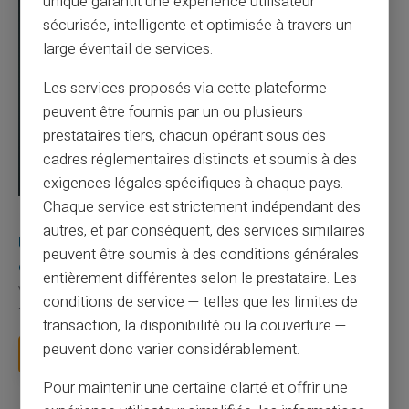
unique garantit une expérience utilisateur
sécurisée, intelligente et optimisée à travers un
large éventail de services.
Les services proposés via cette plateforme
peuvent être fournis par un ou plusieurs
prestataires tiers, chacun opérant sous des
cadres réglementaires distincts et soumis à des
exigences légales spécifiques à chaque pays.
Chaque service est strictement indépendant des
03/08/2026
Veritas
Carte prépayée
autres, et par conséquent, des services similaires
Une carte bancaire gratuite sans compte, ça
peuvent être soumis à des conditions générales
existe ?
entièrement différentes selon le prestataire. Les
Vous avez tapé cette recherche parce que votre banque vous
conditions de service — telles que les limites de
facture 50 € par an pour une carte que vo...
transaction, la disponibilité ou la couverture —
peuvent donc varier considérablement.
Lire la suite
Pour maintenir une certaine clarté et offrir une