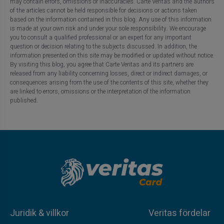
may contain errors, omissions or inaccuracies. Carte Veritas and the authors
of the articles cannot be held responsible for decisions or actions taken
based on the information contained in this blog. Any use of this information
is made at your own risk and under your sole responsibility. We encourage
you to consult a qualified professional or an expert for any important
question or decision relating to the subjects discussed. In addition, the
information presented on this site may be modified or updated without notice.
By visiting this blog, you agree that Carte Veritas and its partners are
released from any liability concerning losses, direct or indirect damages, or
consequences arising from the use of the contents of this site, whether they
are linked to errors, omissions or the interpretation of the information
published.
Juridik & villkor
Veritas fördelar