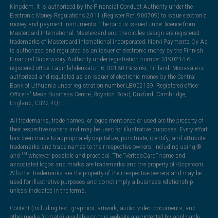
Kingdom. It is authorised by the Financial Conduct Authority under the
Electronic Money Regulations 2011 (Register Ref: 900709) to issue electronic
money and payment instruments. The card is issued under licence from
Mastercard International. Mastercard and the circles design are registered
trademarks of Mastercard International Incorporated. Narvi Payments Oy Ab
is authorized and regulated as an issuer of electronic money by the Finnish
Financial Supervisory Authority under registration number 3190214-6—
registered office: Lapinlahdenkatu 16, 00180 Helsinki, Finland. Monavate is
authorized and regulated as an issuer of electronic money by the Central
Bank of Lithuania under registration number LB002139. Registered office:
Officers' Mess Business Centre, Royston Road, Duxford, Cambridge,
England, CB22 4QH.
All trademarks, trade names, or logos mentioned or used are the property of
their respective owners and may be used for illustrative purposes. Every effort
has been made to appropriately capitalize, punctuate, identify, and attribute
trademarks and trade names to their respective owners, including using ®
and ™ wherever possible and practical. The “VeritasCard” name and
associated logos and marks are trademarks and the property of Klopercom.
All other trademarks are the property of their respective owners and may be
used for illustrative purposes and do not imply a business relationship
unless indicated in the terms.
Content (including text, graphics, artwork, audio, video, documents, and
other media formats) available on this website are protected by applicable