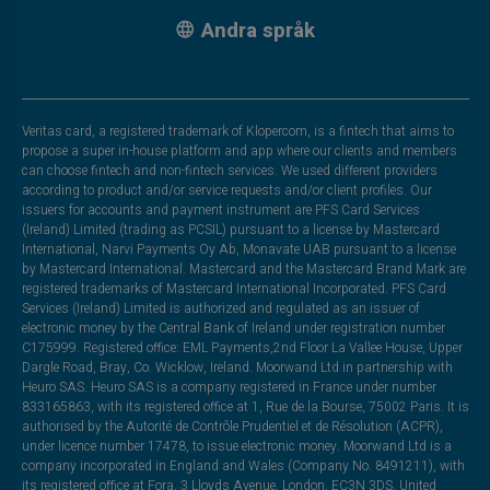
Andra språk
Veritas card, a registered trademark of Klopercom, is a fintech that aims to
propose a super in-house platform and app where our clients and members
can choose fintech and non-fintech services. We used different providers
according to product and/or service requests and/or client profiles. Our
issuers for accounts and payment instrument are PFS Card Services
(Ireland) Limited (trading as PCSIL) pursuant to a license by Mastercard
International, Narvi Payments Oy Ab, Monavate UAB pursuant to a license
by Mastercard International. Mastercard and the Mastercard Brand Mark are
registered trademarks of Mastercard International Incorporated. PFS Card
Services (Ireland) Limited is authorized and regulated as an issuer of
electronic money by the Central Bank of Ireland under registration number
C175999. Registered office: EML Payments,2nd Floor La Vallee House, Upper
Dargle Road, Bray, Co. Wicklow, Ireland. Moorwand Ltd in partnership with
Heuro SAS. Heuro SAS is a company registered in France under number
833165863, with its registered office at 1, Rue de la Bourse, 75002 Paris. It is
authorised by the Autorité de Contrôle Prudentiel et de Résolution (ACPR),
under licence number 17478, to issue electronic money. Moorwand Ltd is a
company incorporated in England and Wales (Company No. 8491211), with
its registered office at Fora, 3 Lloyds Avenue, London, EC3N 3DS, United