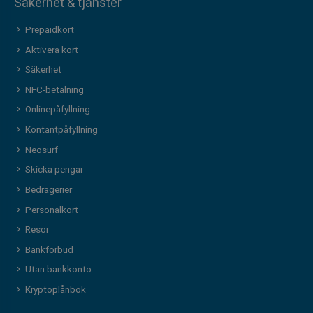
Säkerhet & tjänster
Prepaidkort
Aktivera kort
Säkerhet
NFC-betalning
Onlinepåfyllning
Kontantpåfyllning
Neosurf
Skicka pengar
Bedrägerier
Personalkort
Resor
Bankförbud
Utan bankkonto
Kryptoplånbok