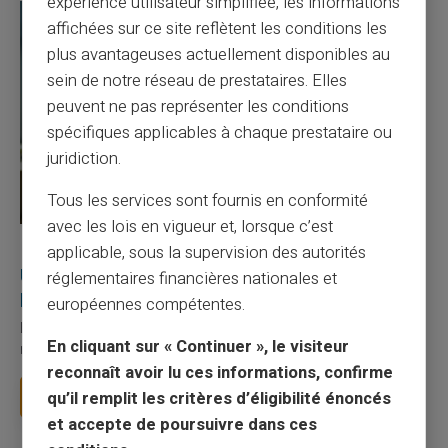
expérience utilisateur simplifiée, les informations
affichées sur ce site reflètent les conditions les
plus avantageuses actuellement disponibles au
sein de notre réseau de prestataires. Elles
peuvent ne pas représenter les conditions
spécifiques applicables à chaque prestataire ou
juridiction.
Tous les services sont fournis en conformité
avec les lois en vigueur et, lorsque c’est
27/07/2026
Veritas
Carte prépayée
applicable, sous la supervision des autorités
Utilisation responsable du paiement mobile avec
réglementaires financières nationales et
la carte Veritas
européennes compétentes.
Le paiement mobile s'est imposé dans les habitudes quotidiennes,
En cliquant sur « Continuer », le visiteur
mais il appelle des réflexes pour é...
reconnaît avoir lu ces informations, confirme
Lire la suite
qu’il remplit les critères d’éligibilité énoncés
et accepte de poursuivre dans ces