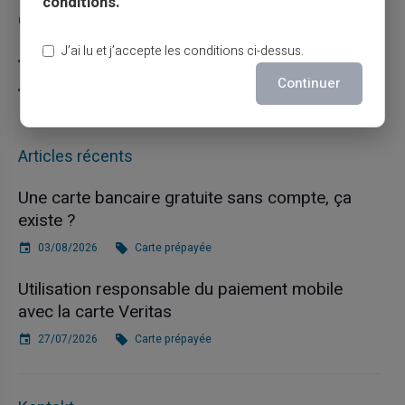
conditions.
Catégories
J’ai lu et j’accepte les conditions ci-dessus.
Carte prépayée
Continuer
Escroquerie
Articles récents
Une carte bancaire gratuite sans compte, ça
existe ?
03/08/2026
Carte prépayée
Utilisation responsable du paiement mobile
avec la carte Veritas
27/07/2026
Carte prépayée