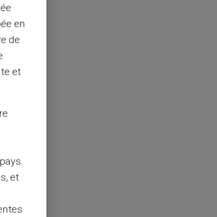
sée
pée en
re de
e
te et
re
pays.
s, et
entes