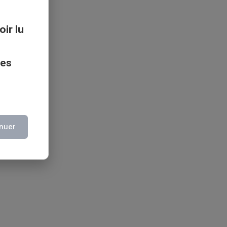
oir lu
ces
nuer