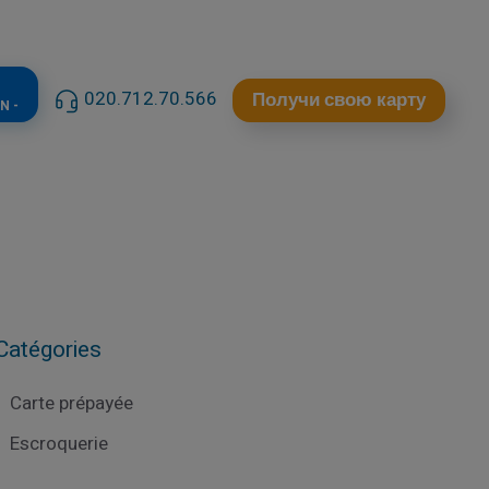
020.712.70.566
Получи свою карту
N -
Catégories
Carte prépayée
Escroquerie