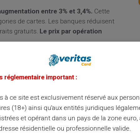
augmentation entre 3% et 3,4%.
Cette
gories de cartes. Les banques réduisent
aits gratuits.
Le prix par opération
réseau deviennent plus onéreux.
Les
s gratuits. Cette évolution généralisée
s réglementaire important :
lémentaire.
Elle nécessite une vigilance
ès à ce site est exclusivement réservé aux perso
 des consommateurs
res (18+) ainsi qu'aux entités juridiques légalem
istrées et opérant dans un pays de la zone euro,
ent plafonnées à 8 euros par opération
resse résidentielle ou professionnelle valide.
nsuel atteint 80 euros maximum. Les