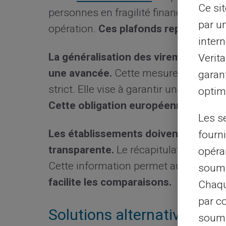
Ce si
personnes en fragilité financière bénéf
par u
opération.
Ces plafonds représentent
intern
La généralisation des virements ins
Verit
une avancée.
Cette mesure s'accompa
garant
strict. Elle vise à garantir une tarific
optimi
Cette obligation européenne uniform
Les s
Les établissements doivent communi
fourni
transparente.
Le récapitulatif annuel 
opéra
Cette information permet aux clients 
soumi
facilite les comparaisons.
Chaqu
par c
Solutions alternatives pour
soumi