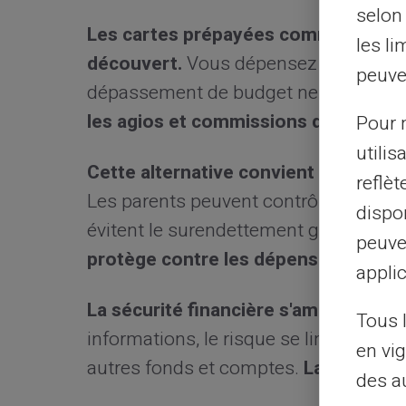
selon 
Les cartes prépayées comme Card Ver
les li
découvert.
Vous dépensez uniquement 
peuve
dépassement de budget ne devient po
les agios et commissions d'intervenir
Pour m
utilis
Cette alternative convient aux perso
reflè
Les parents peuvent contrôler les dépe
dispon
évitent le surendettement grâce au pl
peuve
protège contre les dépenses excess
applic
La sécurité financière s'améliore av
Tous 
informations, le risque se limite au m
en vig
autres fonds et comptes.
La carte pré
des a