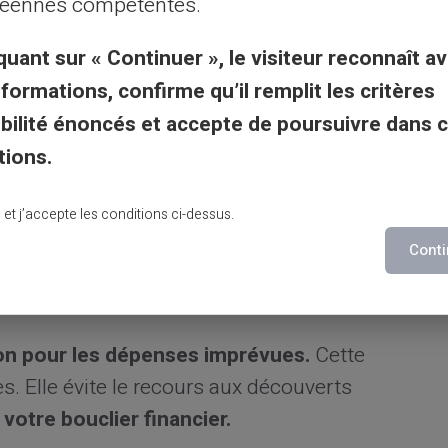
éennes compétentes.
îtriser vos frais
quant sur « Continuer », le visiteur reconnaît av
nt via les applications mobiles.
Cette
nformations, confirme qu’il remplit les critères
us. Les alertes SMS préviennent des
gibilité énoncés et accepte de poursuivre dans 
n reste le meilleur remède contre les
tions.
lu et j’accepte les conditions ci-dessus.
r vos dépenses mensuelles.
Cette
Conti
Votre trésorerie reste stable tout au long du
e contre les découverts.
on pour les dépenses imprévues.
Cette
s. Elle évite le recours aux découverts
otre bouclier financier.