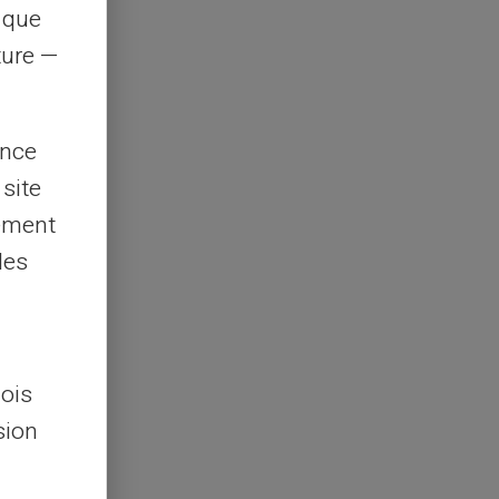
s que
rture —
ence
 site
lement
les
lois
sion