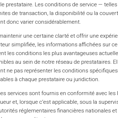
le prestataire. Les conditions de service — telle
itas éliminent totalement les frais de
mites de transaction, la disponibilité ou la couve
le solde disponible sur la carte. Aucun
nt donc varier considérablement.
ssible.
Cette solution prépayée
empêche
.
aintenir une certaine clarté et offrir une expéri
ateur simplifiée, les informations affichées sur ce
nnes souhaitant maîtriser leur budget.
tent les conditions les plus avantageuses actuel
nses de leurs enfants. Les utilisateurs
ibles au sein de notre réseau de prestataires. El
afond intégré.
La limitation du solde
nt ne pas représenter les conditions spécifiques
ives.
ables à chaque prestataire ou juridiction.
ec cette approche.
En cas de vol des
les services sont fournis en conformité avec les 
ontant chargé. Cette protection préserve les
ueur et, lorsque c’est applicable, sous la supervi
payée offre une tranquillité d'esprit.
utorités réglementaires financières nationales et