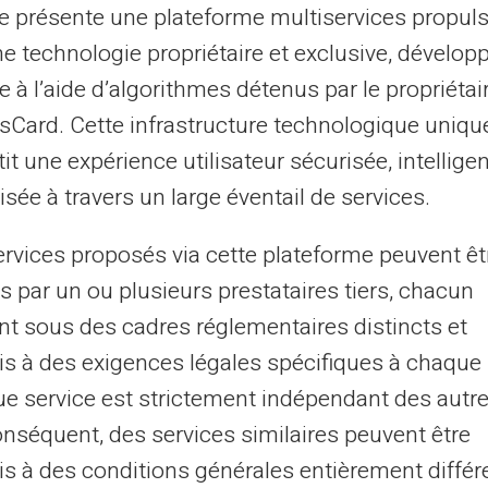
te présente une plateforme multiservices propul
icient de tarifs réduits à 4 euros par
ne technologie propriétaire et exclusive, dévelop
 une protection légale contre les abus.
e à l’aide d’algorithmes détenus par le propriétai
tantanés gratuits dès janvier 2025 marque
asCard. Cette infrastructure technologique uniqu
gne d'un encadrement des tarifs plus
it une expérience utilisateur sécurisée, intelligen
ation transparente pour tous les usagers.
sée à travers un large éventail de services.
ise les pratiques.
ervices proposés via cette plateforme peuvent êt
quer leurs tarifs de manière
s par un ou plusieurs prestataires tiers, chacun
des frais bancaires devient obligatoire.
nt sous des cadres réglementaires distincts et
de mesurer le coût réel.
La transparence
s à des exigences légales spécifiques à chaque 
e service est strictement indépendant des autre
onséquent, des services similaires peuvent être
 réduire vos frais
s à des conditions générales entièrement différ