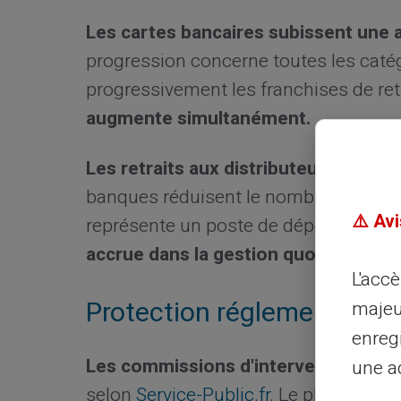
Les cartes bancaires subissent une 
progression concerne toutes les caté
progressivement les franchises de retr
augmente simultanément.
Les retraits aux distributeurs hors 
banques réduisent le nombre de retrait
⚠️ Avi
représente un poste de dépense supp
accrue dans la gestion quotidienne.
L'acc
Protection réglementaire
majeu
enreg
Les commissions d'intervention rest
une ad
selon
Service-Public.fr
. Le plafond me