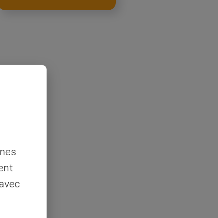
nnes
ent
 avec