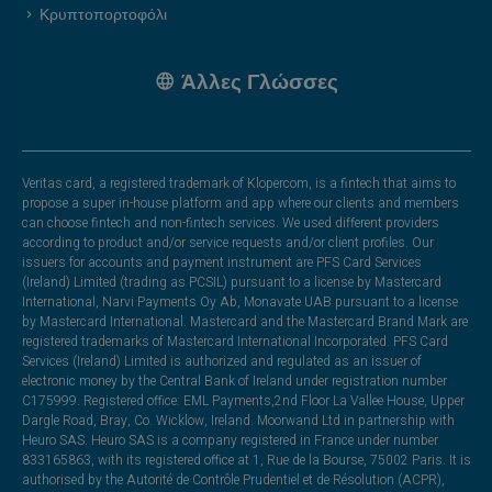
Κρυπτοπορτοφόλι
Άλλες Γλώσσες
Veritas card, a registered trademark of Klopercom, is a fintech that aims to
propose a super in-house platform and app where our clients and members
can choose fintech and non-fintech services. We used different providers
according to product and/or service requests and/or client profiles. Our
issuers for accounts and payment instrument are PFS Card Services
(Ireland) Limited (trading as PCSIL) pursuant to a license by Mastercard
International, Narvi Payments Oy Ab, Monavate UAB pursuant to a license
by Mastercard International. Mastercard and the Mastercard Brand Mark are
registered trademarks of Mastercard International Incorporated. PFS Card
Services (Ireland) Limited is authorized and regulated as an issuer of
electronic money by the Central Bank of Ireland under registration number
C175999. Registered office: EML Payments,2nd Floor La Vallee House, Upper
Dargle Road, Bray, Co. Wicklow, Ireland. Moorwand Ltd in partnership with
Heuro SAS. Heuro SAS is a company registered in France under number
833165863, with its registered office at 1, Rue de la Bourse, 75002 Paris. It is
authorised by the Autorité de Contrôle Prudentiel et de Résolution (ACPR),