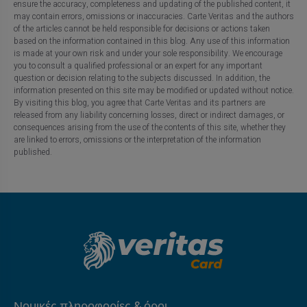
ensure the accuracy, completeness and updating of the published content, it
may contain errors, omissions or inaccuracies. Carte Veritas and the authors
of the articles cannot be held responsible for decisions or actions taken
based on the information contained in this blog. Any use of this information
is made at your own risk and under your sole responsibility. We encourage
you to consult a qualified professional or an expert for any important
question or decision relating to the subjects discussed. In addition, the
information presented on this site may be modified or updated without notice.
By visiting this blog, you agree that Carte Veritas and its partners are
released from any liability concerning losses, direct or indirect damages, or
consequences arising from the use of the contents of this site, whether they
are linked to errors, omissions or the interpretation of the information
published.
Νομικές πληροφορίες & όροι