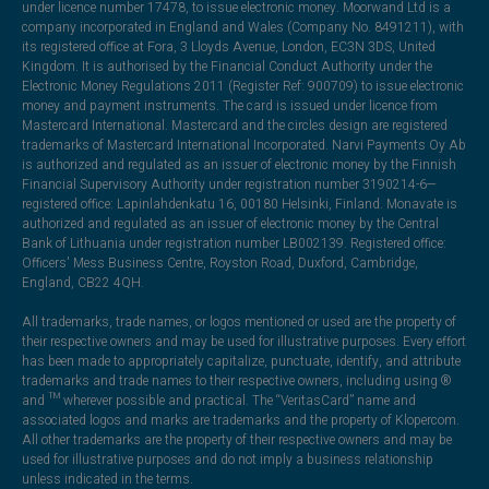
under licence number 17478, to issue electronic money. Moorwand Ltd is a
company incorporated in England and Wales (Company No. 8491211), with
its registered office at Fora, 3 Lloyds Avenue, London, EC3N 3DS, United
Kingdom. It is authorised by the Financial Conduct Authority under the
Electronic Money Regulations 2011 (Register Ref: 900709) to issue electronic
money and payment instruments. The card is issued under licence from
Mastercard International. Mastercard and the circles design are registered
trademarks of Mastercard International Incorporated. Narvi Payments Oy Ab
is authorized and regulated as an issuer of electronic money by the Finnish
Financial Supervisory Authority under registration number 3190214-6—
registered office: Lapinlahdenkatu 16, 00180 Helsinki, Finland. Monavate is
authorized and regulated as an issuer of electronic money by the Central
Bank of Lithuania under registration number LB002139. Registered office:
Officers' Mess Business Centre, Royston Road, Duxford, Cambridge,
England, CB22 4QH.
All trademarks, trade names, or logos mentioned or used are the property of
their respective owners and may be used for illustrative purposes. Every effort
has been made to appropriately capitalize, punctuate, identify, and attribute
trademarks and trade names to their respective owners, including using ®
and ™ wherever possible and practical. The “VeritasCard” name and
associated logos and marks are trademarks and the property of Klopercom.
All other trademarks are the property of their respective owners and may be
used for illustrative purposes and do not imply a business relationship
unless indicated in the terms.