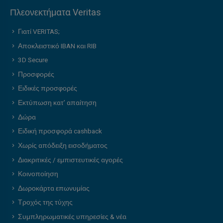
Πλεονεκτήματα Veritas
Γιατί VERITAS;
Αποκλειστικό IBAN και RIB
3D Secure
Προσφορές
Ειδικές προσφορές
Εκτύπωση κατ’ απαίτηση
Δώρα
Ειδική προσφορά cashback
Χωρίς απόδειξη εισοδήματος
Διακριτικές / εμπιστευτικές αγορές
Κοινοποίηση
Δωροκάρτα επωνυμίας
Τροχός της τύχης
Συμπληρωματικές υπηρεσίες & νέα