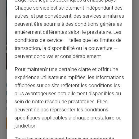
exigences légales spécifiques à chaque pays.
Chaque service est strictement indépendant des
autres, et par conséquent, des services similaires
peuvent être soumis à des conditions générales
entièrement différentes selon le prestataire. Les
conditions de service — telles que les limites de
transaction, la disponibilité ou la couverture —
peuvent donc varier considérablement.
Pour maintenir une certaine clarté et offrir une
27/07/2026
Veritas
Carte prépayée
expérience utilisateur simplifiée, les informations
Utilisation responsable du paiement mobile avec
affichées sur ce site reflètent les conditions les
la carte Veritas
plus avantageuses actuellement disponibles au
sein de notre réseau de prestataires. Elles
Le paiement mobile s'est imposé dans les habitudes quotidiennes,
mais il appelle des réflexes pour é...
peuvent ne pas représenter les conditions
spécifiques applicables à chaque prestataire ou
Lire la suite
juridiction.