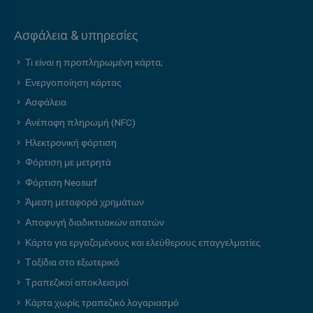
Ασφάλεια & υπηρεσίες
Τι είναι η προπληρωμένη κάρτα;
Ενεργοποίηση κάρτας
Ασφάλεια
Ανέπαφη πληρωμή (NFC)
Ηλεκτρονική φόρτιση
Φόρτιση με μετρητά
Φόρτιση Neosurf
Άμεση μεταφορά χρημάτων
Αποφυγή διαδικτυακών απατών
Κάρτα για εργαζομένους και ελεύθερους επαγγελματίες
Ταξίδια στο εξωτερικό
Τραπεζικοί αποκλεισμοί
Κάρτα χωρίς τραπεζικό λογαριασμό