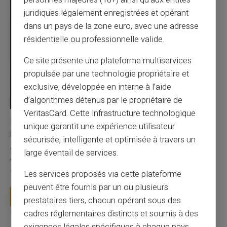
juridiques légalement enregistrées et opérant
dans un pays de la zone euro, avec une adresse
résidentielle ou professionnelle valide.
Ce site présente une plateforme multiservices
propulsée par une technologie propriétaire et
exclusive, développée en interne à l’aide
d’algorithmes détenus par le propriétaire de
VeritasCard. Cette infrastructure technologique
03/08/2026
Veritas
Carte prépayée
unique garantit une expérience utilisateur
Une carte bancaire gratuite sans compte, ça
sécurisée, intelligente et optimisée à travers un
existe ?
large éventail de services.
Vous avez tapé cette recherche parce que votre banque vous
facture 50 € par an pour une carte que vo...
Les services proposés via cette plateforme
peuvent être fournis par un ou plusieurs
Lire la suite
prestataires tiers, chacun opérant sous des
cadres réglementaires distincts et soumis à des