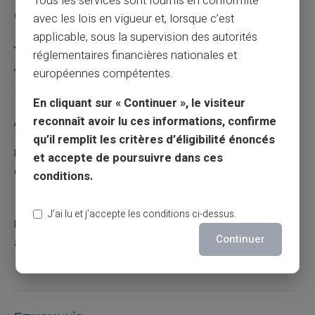
Tous les services sont fournis en conformité
Catégories
avec les lois en vigueur et, lorsque c’est
applicable, sous la supervision des autorités
Carte prépayée
réglementaires financières nationales et
Escroquerie
européennes compétentes.
En cliquant sur « Continuer », le visiteur
Articles récents
reconnaît avoir lu ces informations, confirme
qu’il remplit les critères d’éligibilité énoncés
Une carte bancaire gratuite sans compte, ça
et accepte de poursuivre dans ces
existe ?
conditions.
03/08/2026
Carte prépayée
J’ai lu et j’accepte les conditions ci-dessus.
Utilisation responsable du paiement mobile
Continuer
avec la carte Veritas
27/07/2026
Carte prépayée