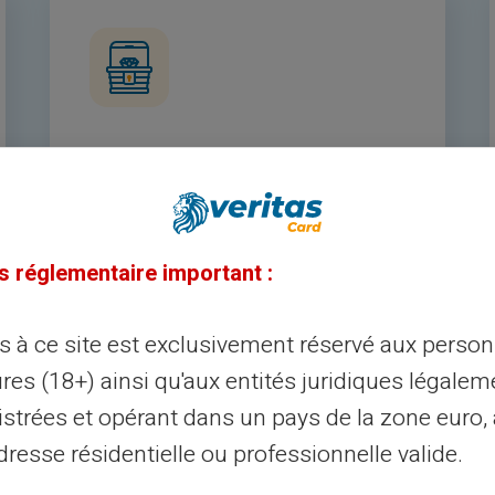
Privatliv
Din kortaktivitet är privat. Endast du har
tillgång till din transaktionshistorik.
s réglementaire important :
Eftersom ditt privatliv är privat.
ès à ce site est exclusivement réservé aux perso
res (18+) ainsi qu'aux entités juridiques légalem
istrées et opérant dans un pays de la zone euro,
resse résidentielle ou professionnelle valide.