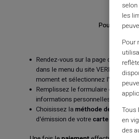
selon 
les li
Pour obtenir 
peuve
Pour m
utilis
Rendez-vous sur la page d’accueil 
reflè
dans le menu du site VERITAS, sur l
dispon
moment et sélectionnez l'option 'Ob
peuve
Remplissez le formulaire d'inscripti
applic
informations personnelles.
Choisissez la
méthode de paiemen
Tous 
d'émission de votre
carte prépayée 
en vig
des a
Une fois le
paiement
effectué, vous r