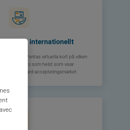
Det är internationellt
Använd Veritas virtuella kort på vilken
webbplats som helst som visar
Mastercard-accepteringsmärket.
nnes
ent
 avec