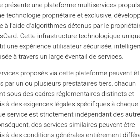
te présente une plateforme multiservices propul
Säkerhet på Internet
ne technologie propriétaire et exclusive, dévelop
e à l’aide d’algorithmes détenus par le propriétai
Håll ditt kreditkort och konto säkert.
asCard. Cette infrastructure technologique uniqu
Veritas virtuella kort är inte ett
it une expérience utilisateur sécurisée, intelligen
kreditkort och är inte kopplat till ditt
bankkonto.
sée à travers un large éventail de services.
ervices proposés via cette plateforme peuvent êt
s par un ou plusieurs prestataires tiers, chacun
nt sous des cadres réglementaires distincts et
s à des exigences légales spécifiques à chaque 
e service est strictement indépendant des autre
obtenir une carte prépayée 
onséquent, des services similaires peuvent être
VERITAS Mastercard® ?
s à des conditions générales entièrement différ