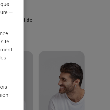
s que
rture —
rd®
, il suffit de
ence
 site
lement
les
lois
sion