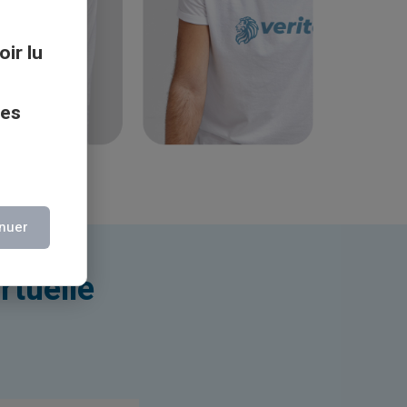
oir lu
ces
nuer
rtuelle