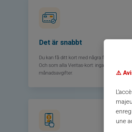
Det är snabbt
Du kan få ditt kort med några få klick.
Och som alla Veritas-kort: inga
⚠️ Avi
månadsavgifter.
L'acc
majeu
enreg
une ad