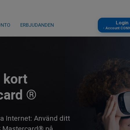
Logi
ONTO
ERBJUDANDEN
- Account CON
t kort
card ®
a Internet: Använd ditt
AS Mastercard® på