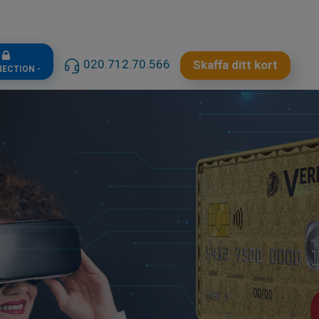
n
020.712.70.566
Skaffa ditt kort
NECTION -