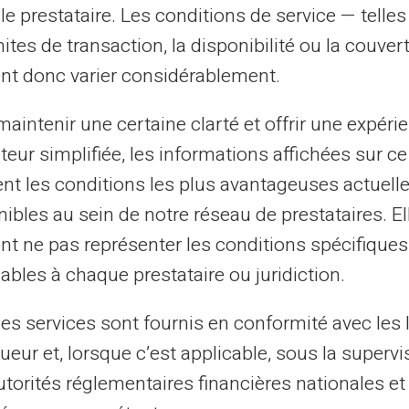
le prestataire. Les conditions de service — telle
mites de transaction, la disponibilité ou la couve
une
carte prépayée virtuelle VERITAS Masterca
nt donc varier considérablement.
suivre ces quelques étapes :
aintenir une certaine clarté et offrir une expéri
ateur simplifiée, les informations affichées sur ce
ou tout simplement
tent les conditions les plus avantageuses actuel
equel vous êtes en ce
ibles au sein de notre réseau de prestataires. El
tenir ma
carte
'.
nt ne pas représenter les conditions spécifiques
on en indiquant vos
ables à chaque prestataire ou juridiction.
t
pour régler les frais
les services sont fournis en conformité avec les 
virtuelle.
ueur et, lorsque c’est applicable, sous la supervi
utorités réglementaires financières nationales et
ecevez* dans votre