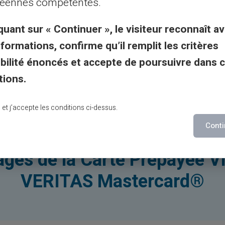
éennes compétentes.
ant votre numéro de
quant sur « Continuer », le visiteur reconnaît av
ogramme visuel (CVV).
nformations, confirme qu’il remplit les critères
carte prépayée
gibilité énoncés et accepte de poursuivre dans 
ns en ligne.
tions.
ion digitale
lu et j’accepte les conditions ci-dessus.
Conti
ges de la Carte Prépayée Vi
VERITAS Mastercard®