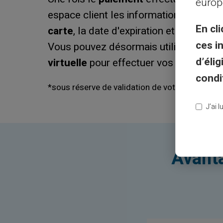
europ
espace client les informations conten
En cli
carte
, la date d'expiration et le crypt
ces i
Vous pouvez désormais utiliser votre
d’éli
virtuelle
pour effectuer vos
transactio
condi
*sous réserve de validation de votre identificat
J’ai 
Avanta