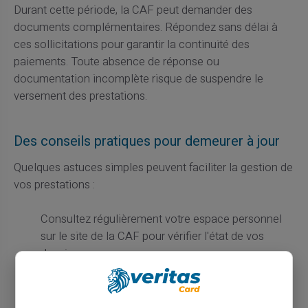
Durant cette période, la CAF peut demander des
documents complémentaires. Répondez sans délai à
ces sollicitations pour garantir la continuité des
paiements. Toute absence de réponse ou
documentation incomplète risque de suspendre le
versement des prestations.
Des conseils pratiques pour demeurer à jour
Quelques astuces simples peuvent faciliter la gestion de
vos prestations :
Consultez régulièrement votre espace personnel
sur le site de la CAF pour vérifier l'état de vos
dossiers.
Utilisez les simulateurs d'éligibilité pour anticiper
vos besoins et ajuster vos démarches.
Maintenez à jour toutes vos informations