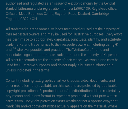
authorized and regulated as an issuer of electronic money by the Central
Bank of Lithuania under registration number LB002139. Registered office:
Officers' Mess Business Centre, Royston Road, Duxford, Cambridge,
England, CB22 4QH.
All trademarks, trade names, or logos mentioned or used are the property of
their respective owners and may be used for illustrative purposes. Every effort
has been made to appropriately capitalize, punctuate, identify, and attribute
trademarks and trade names to their respective owners, including using ®
and ™ wherever possible and practical. The “VeritasCard” name and
associated logos and marks are trademarks and the property of Klopercom.
All other trademarks are the property of their respective owners and may be
used for illustrative purposes and do not imply a business relationship
unless indicated in the terms.
Content (including text, graphics, artwork, audio, video, documents, and
other media formats) available on this website are protected by applicable
copyright protections. Reproduction and/or redistribution of this material by
any means and in any format is expressly prohibited without prior written
permission. Copyright protection exists whether or not a specific copyright
mark (©) and/or copyright notice actually appears on the material. Where
permission to reproduce certain material is granted, such permission is
specifically stated; however, no materials may be reproduced or distributed
under any circumstances for any commercial purpose without our express
written consent.