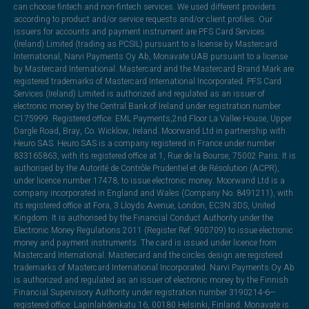
can choose fintech and non-fintech services. We used different providers
according to product and/or service requests and/or client profiles. Our
issuers for accounts and payment instrument are PFS Card Services
(Ireland) Limited (trading as PCSIL) pursuant to a license by Mastercard
International, Narvi Payments Oy Ab, Monavate UAB pursuant to a license
by Mastercard International. Mastercard and the Mastercard Brand Mark are
registered trademarks of Mastercard International Incorporated. PFS Card
Services (Ireland) Limited is authorized and regulated as an issuer of
electronic money by the Central Bank of Ireland under registration number
C175999. Registered office: EML Payments,2nd Floor La Vallee House, Upper
Dargle Road, Bray, Co. Wicklow, Ireland. Moorwand Ltd in partnership with
Heuro SAS. Heuro SAS is a company registered in France under number
833165863, with its registered office at 1, Rue de la Bourse, 75002 Paris. It is
authorised by the Autorité de Contrôle Prudentiel et de Résolution (ACPR),
under licence number 17478, to issue electronic money. Moorwand Ltd is a
company incorporated in England and Wales (Company No. 8491211), with
its registered office at Fora, 3 Lloyds Avenue, London, EC3N 3DS, United
Kingdom. It is authorised by the Financial Conduct Authority under the
Electronic Money Regulations 2011 (Register Ref: 900709) to issue electronic
money and payment instruments. The card is issued under licence from
Mastercard International. Mastercard and the circles design are registered
trademarks of Mastercard International Incorporated. Narvi Payments Oy Ab
is authorized and regulated as an issuer of electronic money by the Finnish
Financial Supervisory Authority under registration number 3190214-6—
registered office: Lapinlahdenkatu 16, 00180 Helsinki, Finland. Monavate is