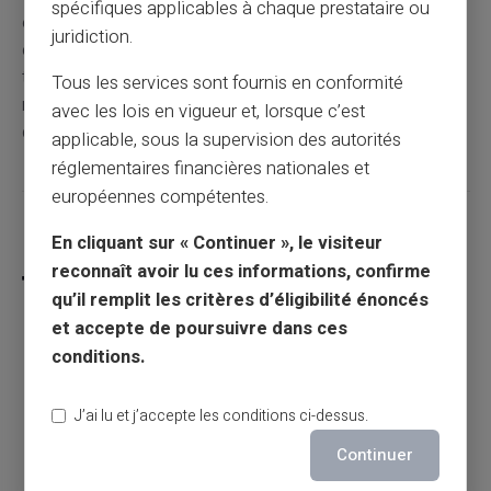
spécifiques applicables à chaque prestataire ou
et en utilisant au mieux les outils mis à disposition,
juridiction.
chacun peut s'assurer de recevoir ses allocations en
toute tranquillité. N'oubliez pas de mettre à jour
Tous les services sont fournis en conformité
régulièrement vos informations et de vérifier les détails
avec les lois en vigueur et, lorsque c’est
de vos virements pour éviter toute mauvaise surprise.
applicable, sous la supervision des autorités
réglementaires financières nationales et
européennes compétentes.
Partager cet article
En cliquant sur « Continuer », le visiteur
reconnaît avoir lu ces informations, confirme
qu’il remplit les critères d’éligibilité énoncés
et accepte de poursuivre dans ces
conditions.
Comment communiquer son iban à FDJ :
guide pratique et conseils
J’ai lu et j’accepte les conditions ci-dessus.
Continuer
Article précédent