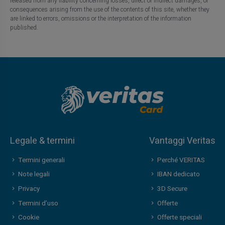
released from any liability concerning losses, direct or indirect damages, or
consequences arising from the use of the contents of this site, whether they
are linked to errors, omissions or the interpretation of the information
published.
Legale & termini
Vantaggi Veritas
Termini generali
Perché VERITAS
Note legali
IBAN dedicato
Privacy
3D Secure
Termini d’uso
Offerte
Cookie
Offerte speciali