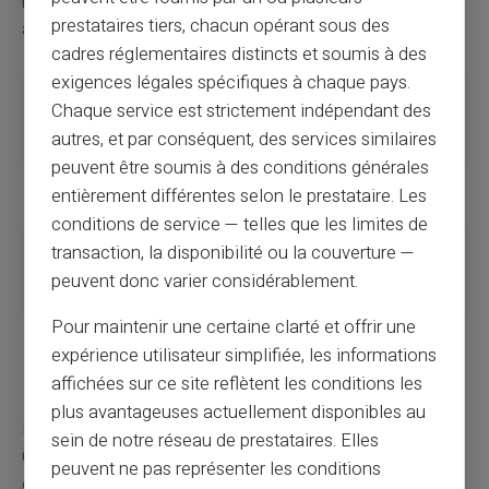
mettre à jour vos coordonnées sans délai dès que vous
prestataires tiers, chacun opérant sous des
avez de nouvelles informations à transmettre.
cadres réglementaires distincts et soumis à des
exigences légales spécifiques à chaque pays.
Type de
Critères
Date de
Chaque service est strictement indépendant des
prestation
principaux
versement
autres, et par conséquent, des services similaires
(indicative)
peuvent être soumis à des conditions générales
Allocations
Nombre d'enfants
Début du mois
entièrement différentes selon le prestataire. Les
familiales
à charge
suivant
conditions de service — telles que les limites de
transaction, la disponibilité ou la couverture —
Allocation
Situation
Entre le 5 et le 10
logement
résidentielle et
de chaque mois
peuvent donc varier considérablement.
financière
Pour maintenir une certaine clarté et offrir une
RSA
Ressources
Début du mois
expérience utilisateur simplifiée, les informations
inférieures au
suivant
affichées sur ce site reflètent les conditions les
plafond
plus avantageuses actuellement disponibles au
L'obtention et le suivi des
prestations sociales
de la
sein de notre réseau de prestataires. Elles
CAF demandent une certaine rigueur et une bonne
peuvent ne pas représenter les conditions
organisation. En comprenant bien les différentes étapes