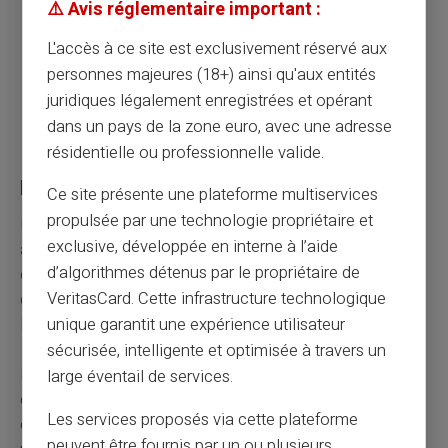
⚠️ Avis réglementaire important :
personnelles et professionnelles.
Planifiez les éventuels envois de documents
L'accès à ce site est exclusivement réservé aux
requis avant les périodes de forte affluence
personnes majeures (18+) ainsi qu'aux entités
comme la rentrée scolaire ou la fin de l'année
juridiques légalement enregistrées et opérant
fiscale.
dans un pays de la zone euro, avec une adresse
résidentielle ou professionnelle valide.
Petit mémo pour la gestion de son compte
bancaire
Ce site présente une plateforme multiservices
propulsée par une technologie propriétaire et
Le
compte bancaire
sur lequel sont versées les
exclusive, développée en interne à l’aide
allocations doit impérativement être à jour. Tout
d’algorithmes détenus par le propriétaire de
changement de banque ou de coordonnées bancaires
VeritasCard. Cette infrastructure technologique
doit immédiatement être signalé. La rapidité et
l'exactitude des virements en dépendent directement.
unique garantit une expérience utilisateur
sécurisée, intelligente et optimisée à travers un
En cas de fermeture de
compte bancaire
non
large éventail de services.
communiquée, les virements seront rejetés jusqu'à
Les services proposés via cette plateforme
correction manuelle du dossier. Prenez donc soin de
peuvent être fournis par un ou plusieurs