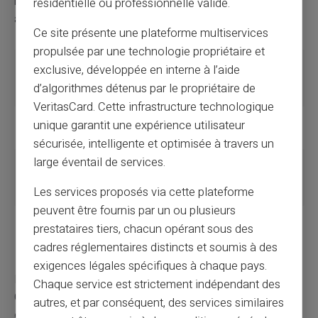
mettre à jour vos coordonnées sans délai dès que vous
résidentielle ou professionnelle valide.
avez de nouvelles informations à transmettre.
Ce site présente une plateforme multiservices
propulsée par une technologie propriétaire et
Type de
Critères
Date de
exclusive, développée en interne à l’aide
prestation
principaux
versement
d’algorithmes détenus par le propriétaire de
(indicative)
VeritasCard. Cette infrastructure technologique
Allocations
Nombre d'enfants
Début du mois
unique garantit une expérience utilisateur
familiales
à charge
suivant
sécurisée, intelligente et optimisée à travers un
large éventail de services.
Allocation
Situation
Entre le 5 et le 10
logement
résidentielle et
de chaque mois
Les services proposés via cette plateforme
financière
peuvent être fournis par un ou plusieurs
RSA
Ressources
Début du mois
prestataires tiers, chacun opérant sous des
inférieures au
suivant
cadres réglementaires distincts et soumis à des
plafond
exigences légales spécifiques à chaque pays.
L'obtention et le suivi des
prestations sociales
de la
Chaque service est strictement indépendant des
CAF demandent une certaine rigueur et une bonne
autres, et par conséquent, des services similaires
organisation. En comprenant bien les différentes étapes