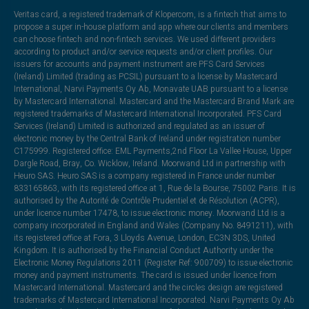
Veritas card, a registered trademark of Klopercom, is a fintech that aims to
propose a super in-house platform and app where our clients and members
can choose fintech and non-fintech services. We used different providers
according to product and/or service requests and/or client profiles. Our
issuers for accounts and payment instrument are PFS Card Services
(Ireland) Limited (trading as PCSIL) pursuant to a license by Mastercard
International, Narvi Payments Oy Ab, Monavate UAB pursuant to a license
by Mastercard International. Mastercard and the Mastercard Brand Mark are
registered trademarks of Mastercard International Incorporated. PFS Card
Services (Ireland) Limited is authorized and regulated as an issuer of
electronic money by the Central Bank of Ireland under registration number
C175999. Registered office: EML Payments,2nd Floor La Vallee House, Upper
Dargle Road, Bray, Co. Wicklow, Ireland. Moorwand Ltd in partnership with
Heuro SAS. Heuro SAS is a company registered in France under number
833165863, with its registered office at 1, Rue de la Bourse, 75002 Paris. It is
authorised by the Autorité de Contrôle Prudentiel et de Résolution (ACPR),
under licence number 17478, to issue electronic money. Moorwand Ltd is a
company incorporated in England and Wales (Company No. 8491211), with
its registered office at Fora, 3 Lloyds Avenue, London, EC3N 3DS, United
Kingdom. It is authorised by the Financial Conduct Authority under the
Electronic Money Regulations 2011 (Register Ref: 900709) to issue electronic
money and payment instruments. The card is issued under licence from
Mastercard International. Mastercard and the circles design are registered
trademarks of Mastercard International Incorporated. Narvi Payments Oy Ab