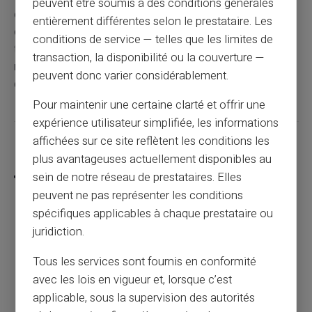
peuvent être soumis à des conditions générales
et en utilisant au mieux les outils mis à disposition,
entièrement différentes selon le prestataire. Les
chacun peut s'assurer de recevoir ses allocations en
conditions de service — telles que les limites de
toute tranquillité. N'oubliez pas de mettre à jour
transaction, la disponibilité ou la couverture —
régulièrement vos informations et de vérifier les détails
peuvent donc varier considérablement.
de vos virements pour éviter toute mauvaise surprise.
Pour maintenir une certaine clarté et offrir une
expérience utilisateur simplifiée, les informations
affichées sur ce site reflètent les conditions les
Partager cet article
plus avantageuses actuellement disponibles au
sein de notre réseau de prestataires. Elles
peuvent ne pas représenter les conditions
spécifiques applicables à chaque prestataire ou
Comment communiquer son iban à FDJ :
juridiction.
guide pratique et conseils
Tous les services sont fournis en conformité
avec les lois en vigueur et, lorsque c’est
Article précédent
applicable, sous la supervision des autorités