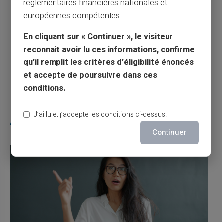
réglementaires financières nationales et
européennes compétentes.
Jusqu’à quel âge vous pouvez bénéficier
des allocations familiales ?
En cliquant sur « Continuer », le visiteur
reconnaît avoir lu ces informations, confirme
qu’il remplit les critères d’éligibilité énoncés
Article suivant
et accepte de poursuivre dans ces
conditions.
J’ai lu et j’accepte les conditions ci-dessus.
Articles similaires
Continuer