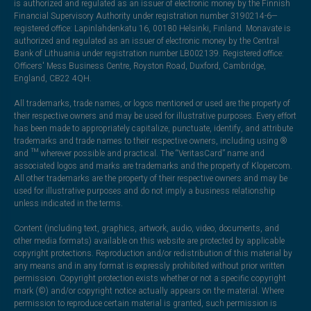
is authorized and regulated as an issuer of electronic money by the Finnish
Financial Supervisory Authority under registration number 3190214-6—
registered office: Lapinlahdenkatu 16, 00180 Helsinki, Finland. Monavate is
authorized and regulated as an issuer of electronic money by the Central
Bank of Lithuania under registration number LB002139. Registered office:
Officers' Mess Business Centre, Royston Road, Duxford, Cambridge,
England, CB22 4QH.
All trademarks, trade names, or logos mentioned or used are the property of
their respective owners and may be used for illustrative purposes. Every effort
has been made to appropriately capitalize, punctuate, identify, and attribute
trademarks and trade names to their respective owners, including using ®
and ™ wherever possible and practical. The “VeritasCard” name and
associated logos and marks are trademarks and the property of Klopercom.
All other trademarks are the property of their respective owners and may be
used for illustrative purposes and do not imply a business relationship
unless indicated in the terms.
Content (including text, graphics, artwork, audio, video, documents, and
other media formats) available on this website are protected by applicable
copyright protections. Reproduction and/or redistribution of this material by
any means and in any format is expressly prohibited without prior written
permission. Copyright protection exists whether or not a specific copyright
mark (©) and/or copyright notice actually appears on the material. Where
permission to reproduce certain material is granted, such permission is