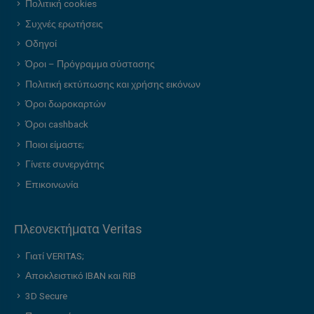
Πολιτική cookies
Συχνές ερωτήσεις
Οδηγοί
Όροι – Πρόγραμμα σύστασης
Πολιτική εκτύπωσης και χρήσης εικόνων
Όροι δωροκαρτών
Όροι cashback
Ποιοι είμαστε;
Γίνετε συνεργάτης
Επικοινωνία
Πλεονεκτήματα Veritas
Γιατί VERITAS;
Αποκλειστικό IBAN και RIB
3D Secure