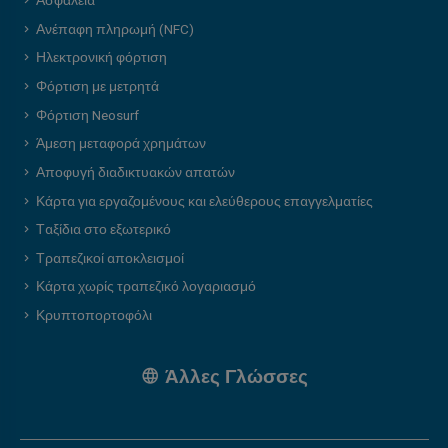
Ασφάλεια
Ανέπαφη πληρωμή (NFC)
Ηλεκτρονική φόρτιση
Φόρτιση με μετρητά
Φόρτιση Neosurf
Άμεση μεταφορά χρημάτων
Αποφυγή διαδικτυακών απατών
Κάρτα για εργαζομένους και ελεύθερους επαγγελματίες
Ταξίδια στο εξωτερικό
Τραπεζικοί αποκλεισμοί
Κάρτα χωρίς τραπεζικό λογαριασμό
Κρυπτοπορτοφόλι
Άλλες Γλώσσες