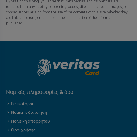
By visiting this blog, you agree that Carte Veritas and its partners are
released from any liability concerning losses, direct or indirect damages, or
consequences arising from the use of the contents of this site, whether they
are linked to errors, omissions or the interpretation of the information
published.
Νομικές πληροφορίες & όροι
Γενικοί όροι
Νομική ειδοποίηση
Πολιτική απορρήτου
Όροι χρήσης