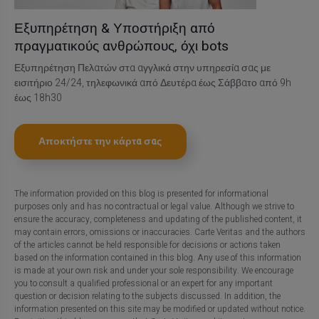
Εξυπηρέτηση & Υποστήριξη από
πραγματικούς ανθρώπους, όχι bots
Εξυπηρέτηση Πελατών στα αγγλικά στην υπηρεσία σας με
εισιτήριο 24/24, τηλεφωνικά από Δευτέρα έως Σάββατο από 9h
έως 18h30
Αποκτήστε την κάρτα σας
The information provided on this blog is presented for informational
purposes only and has no contractual or legal value. Although we strive to
ensure the accuracy, completeness and updating of the published content, it
may contain errors, omissions or inaccuracies. Carte Veritas and the authors
of the articles cannot be held responsible for decisions or actions taken
based on the information contained in this blog. Any use of this information
is made at your own risk and under your sole responsibility. We encourage
you to consult a qualified professional or an expert for any important
question or decision relating to the subjects discussed. In addition, the
information presented on this site may be modified or updated without notice.