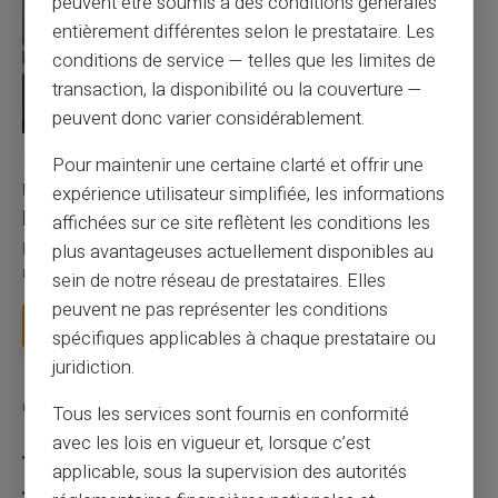
peuvent être soumis à des conditions générales
entièrement différentes selon le prestataire. Les
conditions de service — telles que les limites de
transaction, la disponibilité ou la couverture —
peuvent donc varier considérablement.
27/07/2026
Veritas
Carte prépayée
Pour maintenir une certaine clarté et offrir une
Utilisation responsable du paiement mobile avec
expérience utilisateur simplifiée, les informations
la carte Veritas
affichées sur ce site reflètent les conditions les
plus avantageuses actuellement disponibles au
Le paiement mobile s'est imposé dans les habitudes quotidiennes,
mais il appelle des réflexes pour é...
sein de notre réseau de prestataires. Elles
peuvent ne pas représenter les conditions
Lire la suite
spécifiques applicables à chaque prestataire ou
juridiction.
Catégories
Tous les services sont fournis en conformité
avec les lois en vigueur et, lorsque c’est
Carte prépayée
applicable, sous la supervision des autorités
Escroquerie