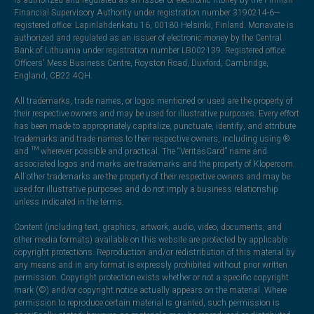
Financial Supervisory Authority under registration number 3190214-6—
registered office: Lapinlahdenkatu 16, 00180 Helsinki, Finland. Monavate is
authorized and regulated as an issuer of electronic money by the Central
Bank of Lithuania under registration number LB002139. Registered office:
Officers' Mess Business Centre, Royston Road, Duxford, Cambridge,
England, CB22 4QH.
All trademarks, trade names, or logos mentioned or used are the property of
their respective owners and may be used for illustrative purposes. Every effort
has been made to appropriately capitalize, punctuate, identify, and attribute
trademarks and trade names to their respective owners, including using ®
and ™ wherever possible and practical. The “VeritasCard” name and
associated logos and marks are trademarks and the property of Klopercom.
All other trademarks are the property of their respective owners and may be
used for illustrative purposes and do not imply a business relationship
unless indicated in the terms.
Content (including text, graphics, artwork, audio, video, documents, and
other media formats) available on this website are protected by applicable
copyright protections. Reproduction and/or redistribution of this material by
any means and in any format is expressly prohibited without prior written
permission. Copyright protection exists whether or not a specific copyright
mark (©) and/or copyright notice actually appears on the material. Where
permission to reproduce certain material is granted, such permission is