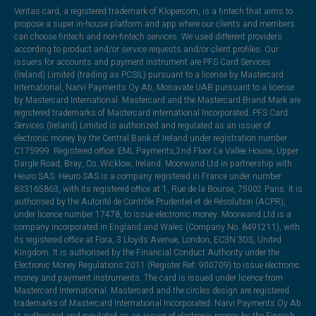
Veritas card, a registered trademark of Klopercom, is a fintech that aims to
propose a super in-house platform and app where our clients and members
can choose fintech and non-fintech services. We used different providers
according to product and/or service requests and/or client profiles. Our
issuers for accounts and payment instrument are PFS Card Services
(Ireland) Limited (trading as PCSIL) pursuant to a license by Mastercard
International, Narvi Payments Oy Ab, Monavate UAB pursuant to a license
by Mastercard International. Mastercard and the Mastercard Brand Mark are
registered trademarks of Mastercard International Incorporated. PFS Card
Services (Ireland) Limited is authorized and regulated as an issuer of
electronic money by the Central Bank of Ireland under registration number
C175999. Registered office: EML Payments,2nd Floor La Vallee House, Upper
Dargle Road, Bray, Co. Wicklow, Ireland. Moorwand Ltd in partnership with
Heuro SAS. Heuro SAS is a company registered in France under number
833165863, with its registered office at 1, Rue de la Bourse, 75002 Paris. It is
authorised by the Autorité de Contrôle Prudentiel et de Résolution (ACPR),
under licence number 17478, to issue electronic money. Moorwand Ltd is a
company incorporated in England and Wales (Company No. 8491211), with
its registered office at Fora, 3 Lloyds Avenue, London, EC3N 3DS, United
Kingdom. It is authorised by the Financial Conduct Authority under the
Electronic Money Regulations 2011 (Register Ref: 900709) to issue electronic
money and payment instruments. The card is issued under licence from
Mastercard International. Mastercard and the circles design are registered
trademarks of Mastercard International Incorporated. Narvi Payments Oy Ab
is authorized and regulated as an issuer of electronic money by the Finnish