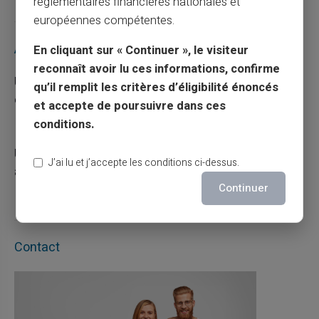
réglementaires financières nationales et
européennes compétentes.
Articles récents
En cliquant sur « Continuer », le visiteur
reconnaît avoir lu ces informations, confirme
Une carte bancaire gratuite sans compte, ça
qu’il remplit les critères d’éligibilité énoncés
existe ?
et accepte de poursuivre dans ces
03/08/2026
Carte prépayée
conditions.
Utilisation responsable du paiement mobile
J’ai lu et j’accepte les conditions ci-dessus.
avec la carte Veritas
Continuer
27/07/2026
Carte prépayée
Contact