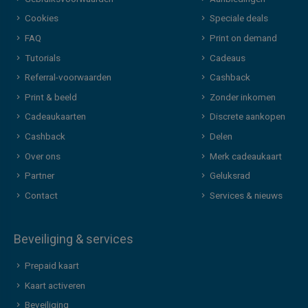
Cookies
Speciale deals
FAQ
Print on demand
Tutorials
Cadeaus
Referral-voorwaarden
Cashback
Print & beeld
Zonder inkomen
Cadeaukaarten
Discrete aankopen
Cashback
Delen
Over ons
Merk cadeaukaart
Partner
Geluksrad
Contact
Services & nieuws
Beveiliging & services
Prepaid kaart
Kaart activeren
Beveiliging