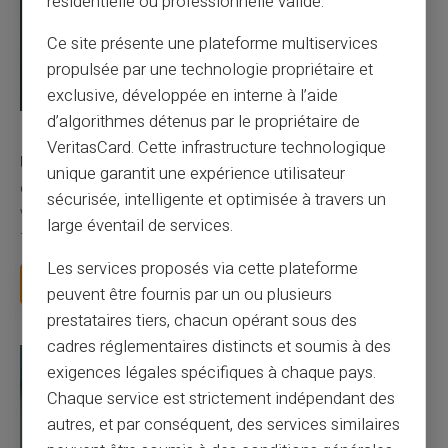
résidentielle ou professionnelle valide.
Ce site présente une plateforme multiservices
propulsée par une technologie propriétaire et
exclusive, développée en interne à l’aide
d’algorithmes détenus par le propriétaire de
03/08/2026
Veritas
Carte prépayée
VeritasCard. Cette infrastructure technologique
Une carte bancaire gratuite sans compte, ça
unique garantit une expérience utilisateur
existe ?
sécurisée, intelligente et optimisée à travers un
Vous avez tapé cette recherche parce que votre banque vous
large éventail de services.
facture 50 € par an pour une carte que vo...
Les services proposés via cette plateforme
Lire la suite
peuvent être fournis par un ou plusieurs
prestataires tiers, chacun opérant sous des
cadres réglementaires distincts et soumis à des
exigences légales spécifiques à chaque pays.
Chaque service est strictement indépendant des
autres, et par conséquent, des services similaires