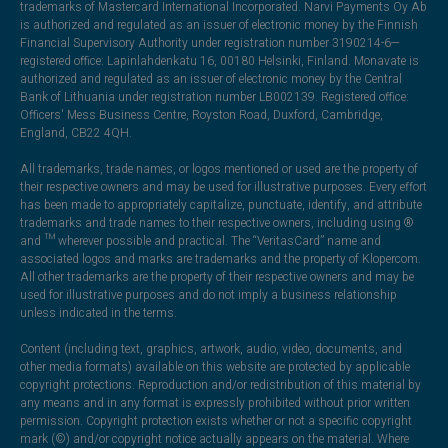
trademarks of Mastercard International Incorporated. Narvi Payments Oy Ab
is authorized and regulated as an issuer of electronic money by the Finnish
Financial Supervisory Authority under registration number 3190214-6—
registered office: Lapinlahdenkatu 16, 00180 Helsinki, Finland. Monavate is
authorized and regulated as an issuer of electronic money by the Central
Bank of Lithuania under registration number LB002139. Registered office:
Officers' Mess Business Centre, Royston Road, Duxford, Cambridge,
England, CB22 4QH.
All trademarks, trade names, or logos mentioned or used are the property of
their respective owners and may be used for illustrative purposes. Every effort
has been made to appropriately capitalize, punctuate, identify, and attribute
trademarks and trade names to their respective owners, including using ®
and ™ wherever possible and practical. The “VeritasCard” name and
associated logos and marks are trademarks and the property of Klopercom.
All other trademarks are the property of their respective owners and may be
used for illustrative purposes and do not imply a business relationship
unless indicated in the terms.
Content (including text, graphics, artwork, audio, video, documents, and
other media formats) available on this website are protected by applicable
copyright protections. Reproduction and/or redistribution of this material by
any means and in any format is expressly prohibited without prior written
permission. Copyright protection exists whether or not a specific copyright
mark (©) and/or copyright notice actually appears on the material. Where