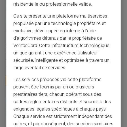
résidentielle ou professionnelle valide.
Ce site présente une plateforme multiservices
propulsée par une technologie propriétaire et
exclusive, développée en interne à l’aide
d’algorithmes détenus par le propriétaire de
03/08/2026
Veritas
Carte prépayée
Une carte bancaire gratuite sans compte, ça
VeritasCard. Cette infrastructure technologique
existe ?
unique garantit une expérience utilisateur
sécurisée, intelligente et optimisée à travers un
Vous avez tapé cette recherche parce que votre banque vous
facture 50 € par an pour une carte que vo...
large éventail de services.
Les services proposés via cette plateforme
Lire la suite
peuvent être fournis par un ou plusieurs
prestataires tiers, chacun opérant sous des
cadres réglementaires distincts et soumis à des
exigences légales spécifiques à chaque pays.
Chaque service est strictement indépendant des
autres, et par conséquent, des services similaires