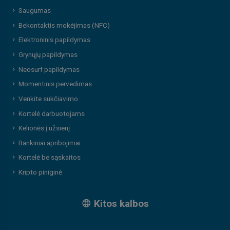
Saugumas
Bekontaktis mokėjimas (NFC)
Elektroninis papildymas
Grynųjų papildymas
Neosurf papildymas
Momentinis pervedimas
Venkite sukčiavimo
Kortelė darbuotojams
Kelionės į užsienį
Bankiniai apribojimai
Kortelė be sąskaitos
Kripto piniginė
Kitos kalbos