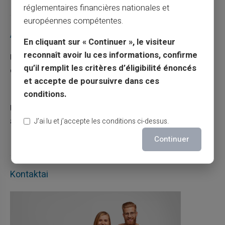
réglementaires financières nationales et
européennes compétentes.
Articles récents
En cliquant sur « Continuer », le visiteur
reconnaît avoir lu ces informations, confirme
Une carte bancaire gratuite sans compte, ça
qu’il remplit les critères d’éligibilité énoncés
existe ?
et accepte de poursuivre dans ces
03/08/2026
Carte prépayée
conditions.
Utilisation responsable du paiement mobile
avec la carte Veritas
J’ai lu et j’accepte les conditions ci-dessus.
27/07/2026
Carte prépayée
Continuer
Kontaktai