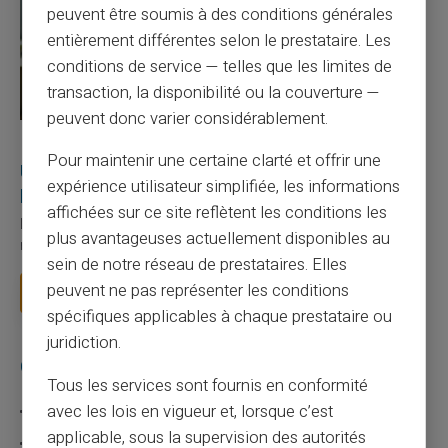
peuvent être soumis à des conditions générales
entièrement différentes selon le prestataire. Les
conditions de service — telles que les limites de
transaction, la disponibilité ou la couverture —
peuvent donc varier considérablement.
27/07/2026
Veritas
Carte prépayée
Pour maintenir une certaine clarté et offrir une
Utilisation responsable du paiement mobile avec
expérience utilisateur simplifiée, les informations
la carte Veritas
affichées sur ce site reflètent les conditions les
Le paiement mobile s'est imposé dans les habitudes quotidiennes,
plus avantageuses actuellement disponibles au
mais il appelle des réflexes pour é...
sein de notre réseau de prestataires. Elles
peuvent ne pas représenter les conditions
Lire la suite
spécifiques applicables à chaque prestataire ou
juridiction.
Catégories
Tous les services sont fournis en conformité
avec les lois en vigueur et, lorsque c’est
Carte prépayée
applicable, sous la supervision des autorités
Escroquerie