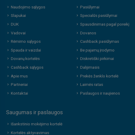
Naudojimo sąlygos
Pasiūlymai
Slapukai
Specialūs pasiūlymai
DUK
Spausdinimas pagal poreikį
Vadovai
Dovanos
Rėmimo sąlygos
Cashback pasiūlymas
Spauda ir vaizdai
Be pajamų įrodymo
Dovanų kortelės
Diskretiški pirkimai
Cashback sąlygos
Dalijimasis
Apie mus
Prekės ženklo kortelė
Partneriai
Laimės ratas
Kontaktai
Paslaugos ir naujienos
Saugumas ir paslaugos
Išankstinio mokėjimo kortelė
Kortelės aktyvavimas