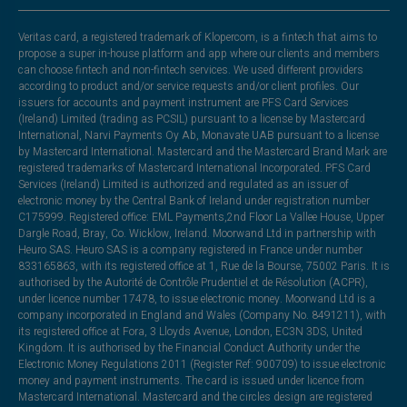
Veritas card, a registered trademark of Klopercom, is a fintech that aims to
propose a super in-house platform and app where our clients and members
can choose fintech and non-fintech services. We used different providers
according to product and/or service requests and/or client profiles. Our
issuers for accounts and payment instrument are PFS Card Services
(Ireland) Limited (trading as PCSIL) pursuant to a license by Mastercard
International, Narvi Payments Oy Ab, Monavate UAB pursuant to a license
by Mastercard International. Mastercard and the Mastercard Brand Mark are
registered trademarks of Mastercard International Incorporated. PFS Card
Services (Ireland) Limited is authorized and regulated as an issuer of
electronic money by the Central Bank of Ireland under registration number
C175999. Registered office: EML Payments,2nd Floor La Vallee House, Upper
Dargle Road, Bray, Co. Wicklow, Ireland. Moorwand Ltd in partnership with
Heuro SAS. Heuro SAS is a company registered in France under number
833165863, with its registered office at 1, Rue de la Bourse, 75002 Paris. It is
authorised by the Autorité de Contrôle Prudentiel et de Résolution (ACPR),
under licence number 17478, to issue electronic money. Moorwand Ltd is a
company incorporated in England and Wales (Company No. 8491211), with
its registered office at Fora, 3 Lloyds Avenue, London, EC3N 3DS, United
Kingdom. It is authorised by the Financial Conduct Authority under the
Electronic Money Regulations 2011 (Register Ref: 900709) to issue electronic
money and payment instruments. The card is issued under licence from
Mastercard International. Mastercard and the circles design are registered