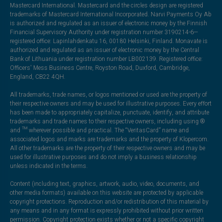
Mastercard International. Mastercard and the circles design are registered
trademarks of Mastercard International Incorporated. Narvi Payments Oy Ab
is authorized and regulated as an issuer of electronic money by the Finnish
Financial Supervisory Authority under registration number 3190214-6—
registered office: Lapinlahdenkatu 16, 00180 Helsinki, Finland. Monavate is
authorized and regulated as an issuer of electronic money by the Central
Bank of Lithuania under registration number LB002139. Registered office:
Officers' Mess Business Centre, Royston Road, Duxford, Cambridge,
England, CB22 4QH.
All trademarks, trade names, or logos mentioned or used are the property of
their respective owners and may be used for illustrative purposes. Every effort
has been made to appropriately capitalize, punctuate, identify, and attribute
trademarks and trade names to their respective owners, including using ®
and ™ wherever possible and practical. The “VeritasCard” name and
associated logos and marks are trademarks and the property of Klopercom.
All other trademarks are the property of their respective owners and may be
used for illustrative purposes and do not imply a business relationship
unless indicated in the terms.
Content (including text, graphics, artwork, audio, video, documents, and
other media formats) available on this website are protected by applicable
copyright protections. Reproduction and/or redistribution of this material by
any means and in any format is expressly prohibited without prior written
permission. Copyright protection exists whether or not a specific copyright