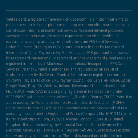
Veritas card, a registered trademark of Klopercom, is a fintech that aims to
propose a super in-house platform and app where our clients and members
can choose fintech and non-fintech services. We used different providers
according to product and/or service requests and/or client profiles. Our
issuers for accounts and payment instrument are PFS Card Services
(Ireland) Limited (trading as PCSIL) pursuant to a license by Mastercard
International, Narvi Payments Oy Ab, Monavate UAB pursuant to a license
by Mastercard International. Mastercard and the Mastercard Brand Mark are
registered trademarks of Mastercard International Incorporated. PFS Card
Services (Ireland) Limited is authorized and regulated as an issuer of
electronic money by the Central Bank of Ireland under registration number
C175999. Registered office: EML Payments,2nd Floor La Vallee House, Upper
Dargle Road, Bray, Co. Wicklow, Ireland. Moorwand Ltd in partnership with
Heuro SAS. Heuro SAS is a company registered in France under number
833165863, with its registered office at 1, Rue de la Bourse, 75002 Paris. It is
authorised by the Autorité de Contrôle Prudentiel et de Résolution (ACPR),
under licence number 17478, to issue electronic money. Moorwand Ltd is a
company incorporated in England and Wales (Company No. 8491211), with
its registered office at Fora, 3 Lloyds Avenue, London, EC3N 3DS, United
Kingdom. It is authorised by the Financial Conduct Authority under the
Electronic Money Regulations 2011 (Register Ref: 900709) to issue electronic
money and payment instruments. The card is issued under licence from