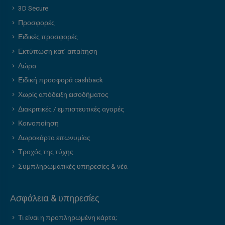
3D Secure
Προσφορές
Ειδικές προσφορές
Εκτύπωση κατ’ απαίτηση
Δώρα
Ειδική προσφορά cashback
Χωρίς απόδειξη εισοδήματος
Διακριτικές / εμπιστευτικές αγορές
Κοινοποίηση
Δωροκάρτα επωνυμίας
Τροχός της τύχης
Συμπληρωματικές υπηρεσίες & νέα
Ασφάλεια & υπηρεσίες
Τι είναι η προπληρωμένη κάρτα;