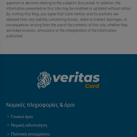
question or decision relating to the subjects discussed. In addition, the
information presented on this site may be modified or updated without notice.
By visiting this blog, you agree that Carte Veritas and its partners are
released from any liability concerning losses, direct or indirect damages, or
consequences arising from the use of the contents of this site, whether they
are linked to errors, omissions or the interpretation of the information
published.
Νομικές πληροφορίες & όροι
Γενικοί όροι
Νομική ειδοποίηση
Πολιτική απορρήτου