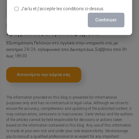
J’ai lu et j’accepte les conditions ci-dessus.
Continuer
Εξυπηρέτηση & Υποστήριξη από
πραγματικούς ανθρώπους, όχι bots
Εξυπηρέτηση Πελατών στα αγγλικά στην υπηρεσία σας με
εισιτήριο 24/24, τηλεφωνικά από Δευτέρα έως Σάββατο από 9h
έως 18h30
Αποκτήστε την κάρτα σας
The information provided on this blog is presented for informational
purposes only and has no contractual or legal value. Although we strive to
ensure the accuracy, completeness and updating of the published content, it
may contain errors, omissions or inaccuracies. Carte Veritas and the authors
of the articles cannot be held responsible for decisions or actions taken
based on the information contained in this blog. Any use of this information
is made at your own risk and under your sole responsibility. We encourage
you to consult a qualified professional or an expert for any important