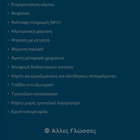
Ενεργοποίηση κάρτας
Ασφάλεια
Ανέπαφη πληρωμή (NFC)
Ηλεκτρονική φόρτιση
Φόρτιση με μετρητά
Φόρτιση Neosurf
Άμεση μεταφορά χρημάτων
Αποφυγή διαδικτυακών απατών
Κάρτα για εργαζομένους και ελεύθερους επαγγελματίες
Ταξίδια στο εξωτερικό
Τραπεζικοί αποκλεισμοί
Κάρτα χωρίς τραπεζικό λογαριασμό
Κρυπτοπορτοφόλι
Άλλες Γλώσσες