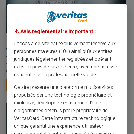
⚠️ Avis réglementaire important :
10/08/2026
Veritas
Carte prépayée
L'accès à ce site est exclusivement réservé aux
Quelle est la différence entre un RIB et un IBAN
personnes majeures (18+) ainsi qu'aux entités
en France ?
juridiques légalement enregistrées et opérant
Votre employeur vous demande votre RIB pour verser votre
dans un pays de la zone euro, avec une adresse
salaire. La CAF vous demande votre IBAN pou...
résidentielle ou professionnelle valide.
Lire la suite
Ce site présente une plateforme multiservices
propulsée par une technologie propriétaire et
exclusive, développée en interne à l’aide
d’algorithmes détenus par le propriétaire de
VeritasCard. Cette infrastructure technologique
unique garantit une expérience utilisateur
sécurisée, intelligente et optimisée à travers un