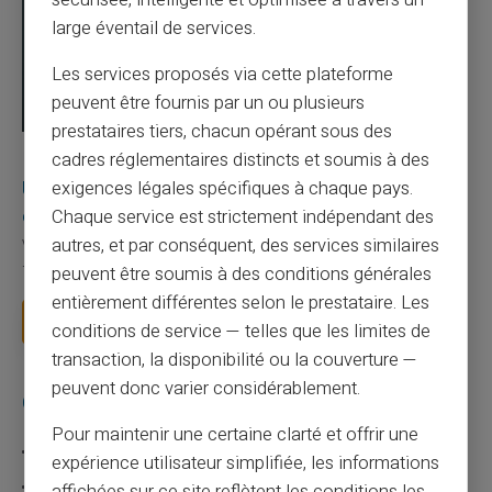
large éventail de services.
Les services proposés via cette plateforme
peuvent être fournis par un ou plusieurs
prestataires tiers, chacun opérant sous des
03/08/2026
Veritas
Carte prépayée
cadres réglementaires distincts et soumis à des
Une carte bancaire gratuite sans compte, ça
exigences légales spécifiques à chaque pays.
existe ?
Chaque service est strictement indépendant des
autres, et par conséquent, des services similaires
Vous avez tapé cette recherche parce que votre banque vous
facture 50 € par an pour une carte que vo...
peuvent être soumis à des conditions générales
entièrement différentes selon le prestataire. Les
Lire la suite
conditions de service — telles que les limites de
transaction, la disponibilité ou la couverture —
peuvent donc varier considérablement.
Catégories
Pour maintenir une certaine clarté et offrir une
Carte prépayée
expérience utilisateur simplifiée, les informations
Escroquerie