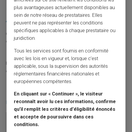
affichées sur ce site reflètent les conditions les
plus avantageuses actuellement disponibles au
sein de notre réseau de prestataires. Elles
Articles récents
peuvent ne pas représenter les conditions
spécifiques applicables à chaque prestataire ou
Quelle est la différence entre un RIB et un IBAN
juridiction.
en France ?
Tous les services sont fournis en conformité
10/08/2026
Carte prépayée
avec les lois en vigueur et, lorsque c’est
Une carte bancaire gratuite sans compte, ça
applicable, sous la supervision des autorités
existe ?
réglementaires financières nationales et
03/08/2026
Carte prépayée
européennes compétentes.
En cliquant sur « Continuer », le visiteur
reconnaît avoir lu ces informations, confirme
Επικοινωνία
qu’il remplit les critères d’éligibilité énoncés
et accepte de poursuivre dans ces
conditions.