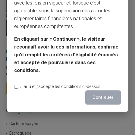
avec les lois en vigueur et, lorsque c’est
applicable, sous la supervision des autorités
réglementaires financières nationales et
européennes compétentes.
En cliquant sur « Continuer », le visiteur
27/07/2026
Veritas
Carte prépayée
reconnaît avoir lu ces informations, confirme
Utilisation responsable du paiement mobile avec
qu’il remplit les critères d’éligibilité énoncés
la carte Veritas
et accepte de poursuivre dans ces
Le paiement mobile s'est imposé dans les habitudes quotidiennes,
conditions.
mais il appelle des réflexes pour é...
J’ai lu et j’accepte les conditions ci-dessus.
Lire la suite
Continuer
Catégories
Carte prépayée
Escroquerie