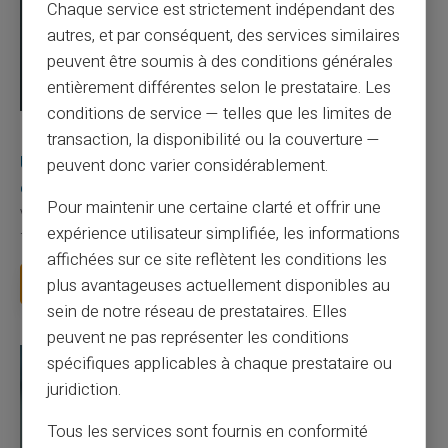
Chaque service est strictement indépendant des
autres, et par conséquent, des services similaires
peuvent être soumis à des conditions générales
entièrement différentes selon le prestataire. Les
conditions de service — telles que les limites de
03/08/2026
Veritas
Carte prépayée
transaction, la disponibilité ou la couverture —
Une carte bancaire gratuite sans compte, ça
peuvent donc varier considérablement.
existe ?
Pour maintenir une certaine clarté et offrir une
Vous avez tapé cette recherche parce que votre banque vous
expérience utilisateur simplifiée, les informations
facture 50 € par an pour une carte que vo...
affichées sur ce site reflètent les conditions les
Lire la suite
plus avantageuses actuellement disponibles au
sein de notre réseau de prestataires. Elles
peuvent ne pas représenter les conditions
spécifiques applicables à chaque prestataire ou
juridiction.
Tous les services sont fournis en conformité