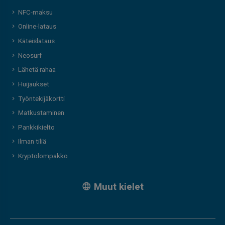
NFC-maksu
Online-lataus
Käteislataus
Neosurf
Lähetä rahaa
Huijaukset
Työntekijäkortti
Matkustaminen
Pankkikielto
Ilman tiliä
Kryptolompakko
Muut kielet