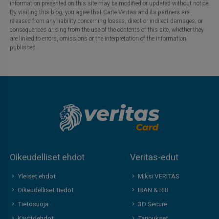
information presented on this site may be modified or updated without notice.
By visiting this blog, you agree that Carte Veritas and its partners are
released from any liability concerning losses, direct or indirect damages, or
consequences arising from the use of the contents of this site, whether they
are linked to errors, omissions or the interpretation of the information
published.
Oikeudelliset ehdot
Veritas-edut
Yleiset ehdot
Miksi VERITAS
Oikeudelliset tiedot
IBAN & RIB
Tietosuoja
3D Secure
Käyttöehdot
Tarjoukset