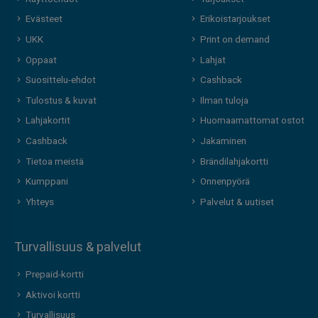
Evästeet
Erikoistarjoukset
UKK
Print on demand
Oppaat
Lahjat
Suosittelu-ehdot
Cashback
Tulostus & kuvat
Ilman tuloja
Lahjakortit
Huomaamattomat ostot
Cashback
Jakaminen
Tietoa meistä
Brändilahjakortti
Kumppani
Onnenpyörä
Yhteys
Palvelut & uutiset
Turvallisuus & palvelut
Prepaid-kortti
Aktivoi kortti
Turvallisuus