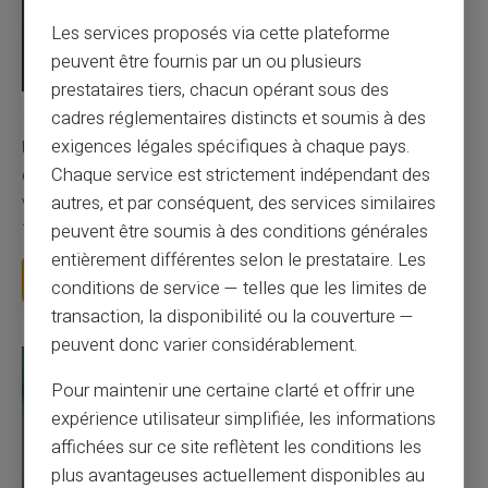
Les services proposés via cette plateforme
peuvent être fournis par un ou plusieurs
prestataires tiers, chacun opérant sous des
cadres réglementaires distincts et soumis à des
03/08/2026
Veritas
Carte prépayée
Une carte bancaire gratuite sans compte, ça
exigences légales spécifiques à chaque pays.
existe ?
Chaque service est strictement indépendant des
autres, et par conséquent, des services similaires
Vous avez tapé cette recherche parce que votre banque vous
facture 50 € par an pour une carte que vo...
peuvent être soumis à des conditions générales
entièrement différentes selon le prestataire. Les
Lire la suite
conditions de service — telles que les limites de
transaction, la disponibilité ou la couverture —
peuvent donc varier considérablement.
Pour maintenir une certaine clarté et offrir une
expérience utilisateur simplifiée, les informations
affichées sur ce site reflètent les conditions les
plus avantageuses actuellement disponibles au