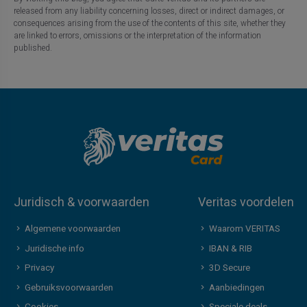
released from any liability concerning losses, direct or indirect damages, or
consequences arising from the use of the contents of this site, whether they
are linked to errors, omissions or the interpretation of the information
published.
Juridisch & voorwaarden
Veritas voordelen
Algemene voorwaarden
Waarom VERITAS
Juridische info
IBAN & RIB
Privacy
3D Secure
Gebruiksvoorwaarden
Aanbiedingen