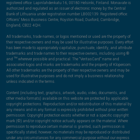
registered office: Lapinlahdenkatu 16, 00180 Helsinki, Finland. Monavate is
authorized and regulated as an issuer of electronic money by the Central
Bank of Lithuania under registration number LB002139. Registered office:
Officers' Mess Business Centre, Royston Road, Duxford, Cambridge,
England, CB22 4QH.
All trademarks, trade names, or logos mentioned or used are the property of
their respective owners and may be used for illustrative purposes. Every effort
has been made to appropriately capitalize, punctuate, identify, and attribute
trademarks and trade names to their respective owners, including using ®
and ™ wherever possible and practical. The “VeritasCard” name and
associated logos and marks are trademarks and the property of Klopercom.
All other trademarks are the property of their respective owners and may be
used for illustrative purposes and do not imply a business relationship
unless indicated in the terms.
Content (including text, graphics, artwork, audio, video, documents, and
other media formats) available on this website are protected by applicable
copyright protections. Reproduction and/or redistribution of this material by
any means and in any format is expressly prohibited without prior written
permission. Copyright protection exists whether or not a specific copyright
mark (©) and/or copyright notice actually appears on the material. Where
permission to reproduce certain material is granted, such permission is
specifically stated; however, no materials may be reproduced or distributed
under any circumstances for any commercial purpose without our express