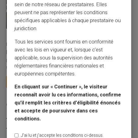
sein de notre réseau de prestataires. Elles
peuvent ne pas représenter les conditions
spécifiques applicables à chaque prestataire ou
juridiction.
27/07/2026
Veritas
Carte prépayée
Tous les services sont fournis en conformité
Utilisation responsable du paiement mobile avec
avec les lois en vigueur et, lorsque c’est
la carte Veritas
applicable, sous la supervision des autorités
Le paiement mobile s'est imposé dans les habitudes quotidiennes,
réglementaires financières nationales et
mais il appelle des réflexes pour é...
européennes compétentes.
Lire la suite
En cliquant sur « Continuer », le visiteur
reconnaît avoir lu ces informations, confirme
qu’il remplit les critères d’éligibilité énoncés
Catégories
et accepte de poursuivre dans ces
conditions.
Carte prépayée
Escroquerie
J’ai lu et j’accepte les conditions ci-dessus.