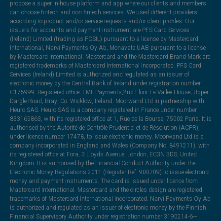
propose a super in-house platform and app where our clients and members
can choose fintech and non-fintech services. We used different providers
according to product and/or service requests and/or client profiles. Our
issuers for accounts and payment instrument are PFS Card Services
(Ireland) Limited (trading as PCSIL) pursuant to a license by Mastercard
International, Narvi Payments Oy Ab, Monavate UAB pursuant to a license
by Mastercard International. Mastercard and the Mastercard Brand Mark are
registered trademarks of Mastercard International Incorporated. PFS Card
Services (Ireland) Limited is authorized and regulated as an issuer of
electronic money by the Central Bank of Ireland under registration number
C175999. Registered office: EML Payments,2nd Floor La Vallee House, Upper
Dargle Road, Bray, Co. Wicklow, Ireland. Moorwand Ltd in partnership with
Heuro SAS. Heuro SAS is a company registered in France under number
833165863, with its registered office at 1, Rue de la Bourse, 75002 Paris. It is
authorised by the Autorité de Contrôle Prudentiel et de Résolution (ACPR),
under licence number 17478, to issue electronic money. Moorwand Ltd is a
company incorporated in England and Wales (Company No. 8491211), with
its registered office at Fora, 3 Lloyds Avenue, London, EC3N 3DS, United
Kingdom. It is authorised by the Financial Conduct Authority under the
Electronic Money Regulations 2011 (Register Ref: 900709) to issue electronic
money and payment instruments. The card is issued under licence from
Mastercard International. Mastercard and the circles design are registered
trademarks of Mastercard International Incorporated. Narvi Payments Oy Ab
is authorized and regulated as an issuer of electronic money by the Finnish
Financial Supervisory Authority under registration number 3190214-6—