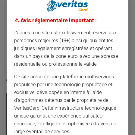
Maximisez la gestion de vos finances avec
⚠️ Avis réglementaire important :
une carte prépayée
L'accès à ce site est exclusivement réservé aux
personnes majeures (18+) ainsi qu'aux entités
Article suivant
juridiques légalement enregistrées et opérant
dans un pays de la zone euro, avec une adresse
résidentielle ou professionnelle valide.
Ce site présente une plateforme multiservices
Articles similaires
propulsée par une technologie propriétaire et
exclusive, développée en interne à l’aide
d’algorithmes détenus par le propriétaire de
VeritasCard. Cette infrastructure technologique
unique garantit une expérience utilisateur
sécurisée, intelligente et optimisée à travers un
large éventail de services.