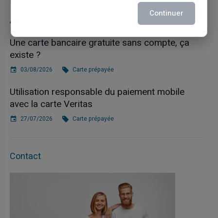
Continuer
Articles récents
Une carte bancaire gratuite sans compte, ça
existe ?
03/08/2026
Carte prépayée
Utilisation responsable du paiement mobile
avec la carte Veritas
27/07/2026
Carte prépayée
Contact