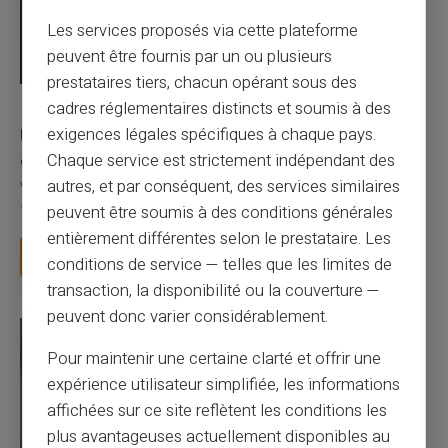
Les services proposés via cette plateforme
peuvent être fournis par un ou plusieurs
prestataires tiers, chacun opérant sous des
cadres réglementaires distincts et soumis à des
03/08/2026
Veritas
Carte prépayée
Une carte bancaire gratuite sans compte, ça
exigences légales spécifiques à chaque pays.
existe ?
Chaque service est strictement indépendant des
autres, et par conséquent, des services similaires
Vous avez tapé cette recherche parce que votre banque vous
facture 50 € par an pour une carte que vo...
peuvent être soumis à des conditions générales
entièrement différentes selon le prestataire. Les
Lire la suite
conditions de service — telles que les limites de
transaction, la disponibilité ou la couverture —
peuvent donc varier considérablement.
Pour maintenir une certaine clarté et offrir une
expérience utilisateur simplifiée, les informations
affichées sur ce site reflètent les conditions les
plus avantageuses actuellement disponibles au