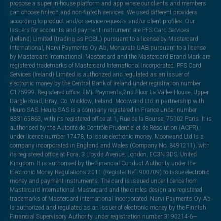
propose a super in-house platform and app where our clients and members
can choose fintech and non-fintech services. We used different providers
according to product and/or service requests and/or client profiles. Our
issuers for accounts and payment instrument are PFS Card Services
(Ireland) Limited (trading as PCSIL) pursuant to a license by Mastercard
International, Narvi Payments Oy Ab, Monavate UAB pursuant to a license
by Mastercard International. Mastercard and the Mastercard Brand Mark are
registered trademarks of Mastercard International Incorporated. PFS Card
Services (Ireland) Limited is authorized and regulated as an issuer of
electronic money by the Central Bank of Ireland under registration number
C175999. Registered office: EML Payments,2nd Floor La Vallee House, Upper
Dargle Road, Bray, Co. Wicklow, Ireland. Moorwand Ltd in partnership with
Heuro SAS. Heuro SAS is a company registered in France under number
833165863, with its registered office at 1, Rue de la Bourse, 75002 Paris. It is
authorised by the Autorité de Contrôle Prudentiel et de Résolution (ACPR),
under licence number 17478, to issue electronic money. Moorwand Ltd is a
company incorporated in England and Wales (Company No. 8491211), with
its registered office at Fora, 3 Lloyds Avenue, London, EC3N 3DS, United
Kingdom. It is authorised by the Financial Conduct Authority under the
Electronic Money Regulations 2011 (Register Ref: 900709) to issue electronic
money and payment instruments. The card is issued under licence from
Mastercard International. Mastercard and the circles design are registered
trademarks of Mastercard International Incorporated. Narvi Payments Oy Ab
is authorized and regulated as an issuer of electronic money by the Finnish
Financial Supervisory Authority under registration number 3190214-6—