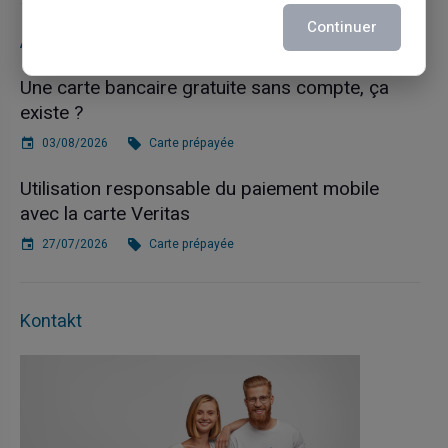
Continuer
Articles récents
Une carte bancaire gratuite sans compte, ça
existe ?
03/08/2026
Carte prépayée
Utilisation responsable du paiement mobile
avec la carte Veritas
27/07/2026
Carte prépayée
Kontakt