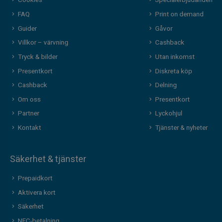
Cookies
Specialerbjudanden
FAQ
Print on demand
Guider
Gåvor
Villkor – värvning
Cashback
Tryck & bilder
Utan inkomst
Presentkort
Diskreta köp
Cashback
Delning
Om oss
Presentkort
Partner
Lyckohjul
Kontakt
Tjänster & nyheter
Säkerhet & tjänster
Prepaidkort
Aktivera kort
Säkerhet
NFC-betalning