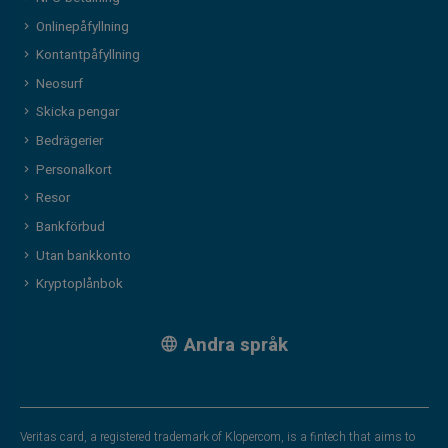
Onlinepåfyllning
Kontantpåfyllning
Neosurf
Skicka pengar
Bedrägerier
Personalkort
Resor
Bankförbud
Utan bankkonto
Kryptoplånbok
Andra språk
Veritas card, a registered trademark of Klopercom, is a fintech that aims to