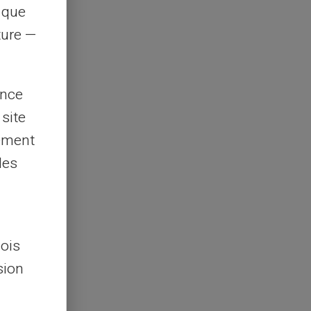
s que
rture —
ence
 site
lement
les
lois
sion