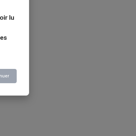
oir lu
ces
nuer