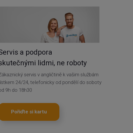
Servis a podpora
skutečnými lidmi, ne roboty
Zákaznický servis v angličtině k vašim službám
lístkem 24/24, telefonicky od pondělí do soboty
od 9h do 18h30
Pořiďte si kartu