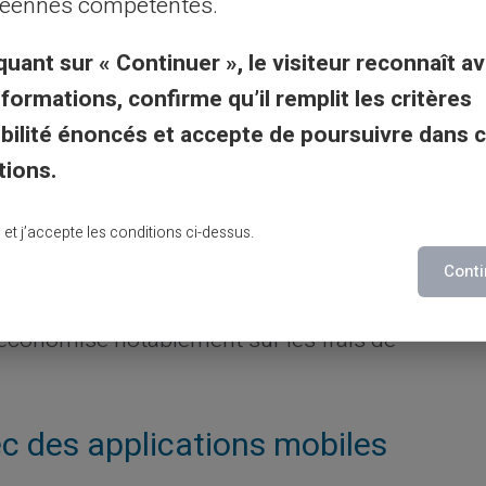
éennes compétentes.
aut niveau de protection contre la fraude.
quant sur « Continuer », le visiteur reconnaît av
la Carte Veritas une fiabilité auprès du jeune
nformations, confirme qu’il remplit les critères
gibilité énoncés et accepte de poursuivre dans 
t mise en pratique
tions.
lièrement la facilité d'utilisation de la
lu et j’accepte les conditions ci-dessus.
mentionne : «Gérer mes dépenses d'atelier
Conti
 carte prépayée.» Sam, quant à lui, explique
ai économisé notablement sur les frais de
ec des applications mobiles