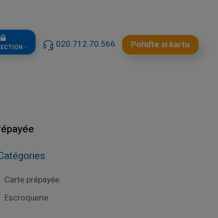
n
020.712.70.566
Pořiďte si kartu
NECTION -
répayée
Catégories
Carte prépayée
Escroquerie