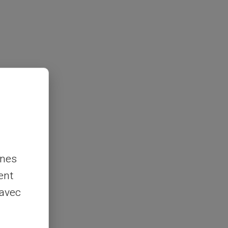
nnes
ent
 avec