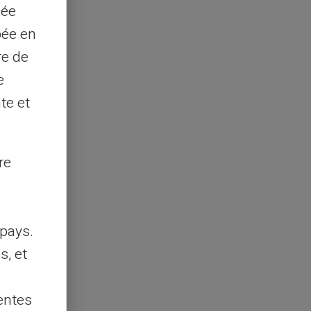
sée
pée en
re de
e
te et
re
pays.
s, et
entes