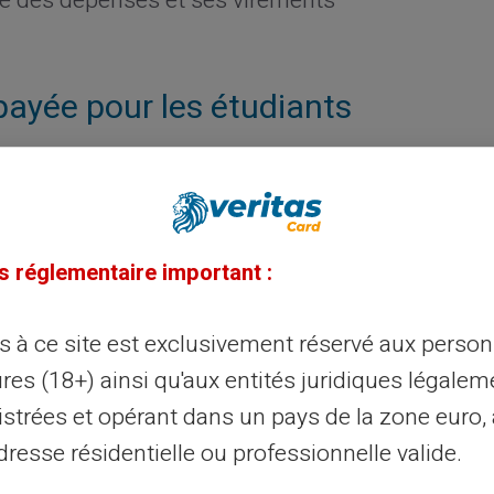
le des dépenses et ses virements
payée pour les étudiants
érer efficacement leur argent. Avec une
nt facile de suivre ses dépenses grâce à
Carte Veritas. Cette méthode aide à éviter les
s réglementaire important :
s mensuelles.
 Veritas pour votre argent de
ès à ce site est exclusivement réservé aux perso
res (18+) ainsi qu'aux entités juridiques légalem
istrées et opérant dans un pays de la zone euro,
resse résidentielle ou professionnelle valide.
les étudiants qui jonglent avec des budgets