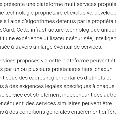
rte selon les besoins offre un contrôle total
te présente une plateforme multiservices propul
sécurisante pour l'argent de poche et
ne technologie propriétaire et exclusive, dévelop
sport d'espèces.
e à l’aide d’algorithmes détenus par le propriétai
asCard. Cette infrastructure technologique uniqu
aider à mieux budgétiser ?
it une expérience utilisateur sécurisée, intelligen
sée à travers un large éventail de services.
 étudiant. En utilisant la Carte Veritas,
cifiques pour différentes catégories de
ervices proposés via cette plateforme peuvent êt
fications en temps réel, suivez facilement
s par un ou plusieurs prestataires tiers, chacun
penses en conséquence.
nt sous des cadres réglementaires distincts et
s à des exigences légales spécifiques à chaque 
à des frais réduits
e service est strictement indépendant des autre
onséquent, des services similaires peuvent être
x frais de tenue de compte souvent onéreux
s à des conditions générales entièrement différ
s minimes associés à cette carte