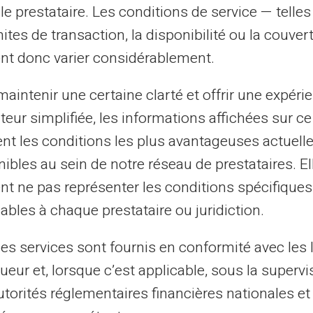
le prestataire. Les conditions de service — telle
tielle d'économies annuelles pour les
mites de transaction, la disponibilité ou la couve
ces.
nt donc varier considérablement.
lles utiles aux étudiants
aintenir une certaine clarté et offrir une expéri
ateur simplifiée, les informations affichées sur ce
tent les conditions les plus avantageuses actuel
ent à l'étranger. Pour eux, la capacité à
ibles au sein de notre réseau de prestataires. El
ux est tout simplement très avantageuse.
nt ne pas représenter les conditions spécifiques
c peu de frais supplémentaires contribuent
ables à chaque prestataire ou juridiction.
 pendant le séjour dans un nouveau pays.
les services sont fournis en conformité avec les 
rassurant pour tous
ueur et, lorsque c’est applicable, sous la supervi
utorités réglementaires financières nationales et
uand il s'agit de transactions financières.