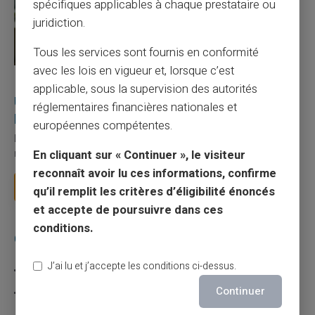
spécifiques applicables à chaque prestataire ou
juridiction.
Tous les services sont fournis en conformité
avec les lois en vigueur et, lorsque c’est
27/07/2026
Veritas
Carte prépayée
applicable, sous la supervision des autorités
Utilisation responsable du paiement mobile avec
réglementaires financières nationales et
la carte Veritas
européennes compétentes.
Le paiement mobile s'est imposé dans les habitudes quotidiennes,
mais il appelle des réflexes pour é...
En cliquant sur « Continuer », le visiteur
reconnaît avoir lu ces informations, confirme
Lire la suite
qu’il remplit les critères d’éligibilité énoncés
et accepte de poursuivre dans ces
conditions.
Catégories
J’ai lu et j’accepte les conditions ci-dessus.
Carte prépayée
Continuer
Escroquerie