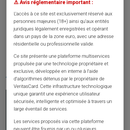
⚠️ Avis réglementaire important :
L'accès à ce site est exclusivement réservé aux
Maximisez la gestion de vos finances avec
personnes majeures (18+) ainsi qu'aux entités
une carte prépayée
juridiques légalement enregistrées et opérant
dans un pays de la zone euro, avec une adresse
résidentielle ou professionnelle valide.
Article suivant
Ce site présente une plateforme multiservices
propulsée par une technologie propriétaire et
exclusive, développée en interne à l’aide
Articles similaires
d’algorithmes détenus par le propriétaire de
VeritasCard. Cette infrastructure technologique
unique garantit une expérience utilisateur
sécurisée, intelligente et optimisée à travers un
large éventail de services.
Les services proposés via cette plateforme
peuvent être fournis par un ou plusieurs