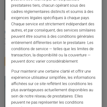
prestataires tiers, chacun opérant sous des
cadres réglementaires distincts et soumis à des
exigences légales spécifiques à chaque pays.
Chaque service est strictement indépendant des
03/08/2026
Veritas
Carte prépayée
autres, et par conséquent, des services similaires
Une carte bancaire gratuite sans compte, ça
peuvent être soumis à des conditions générales
existe ?
entièrement différentes selon le prestataire. Les
Vous avez tapé cette recherche parce que votre banque vous
conditions de service — telles que les limites de
facture 50 € par an pour une carte que vo...
transaction, la disponibilité ou la couverture —
peuvent donc varier considérablement.
Lire la suite
Pour maintenir une certaine clarté et offrir une
expérience utilisateur simplifiée, les informations
affichées sur ce site reflètent les conditions les
plus avantageuses actuellement disponibles au
sein de notre réseau de prestataires. Elles
peuvent ne pas représenter les conditions