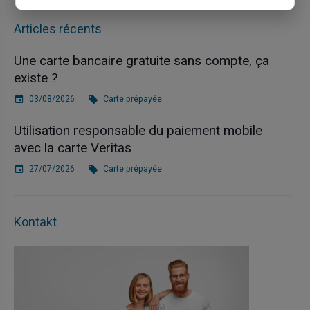
Articles récents
Une carte bancaire gratuite sans compte, ça
existe ?
03/08/2026
Carte prépayée
Utilisation responsable du paiement mobile
avec la carte Veritas
27/07/2026
Carte prépayée
Kontakt