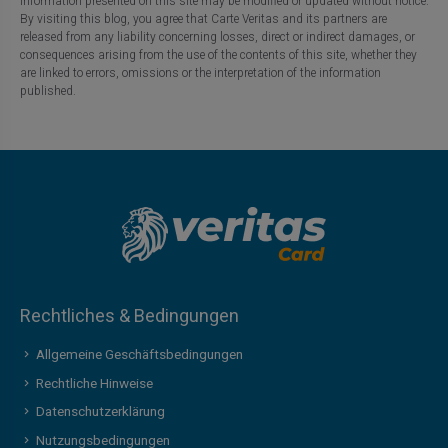
information presented on this site may be modified or updated without notice.
By visiting this blog, you agree that Carte Veritas and its partners are
released from any liability concerning losses, direct or indirect damages, or
consequences arising from the use of the contents of this site, whether they
are linked to errors, omissions or the interpretation of the information
published.
Rechtliches & Bedingungen
Allgemeine Geschäftsbedingungen
Rechtliche Hinweise
Datenschutzerklärung
Nutzungsbedingungen