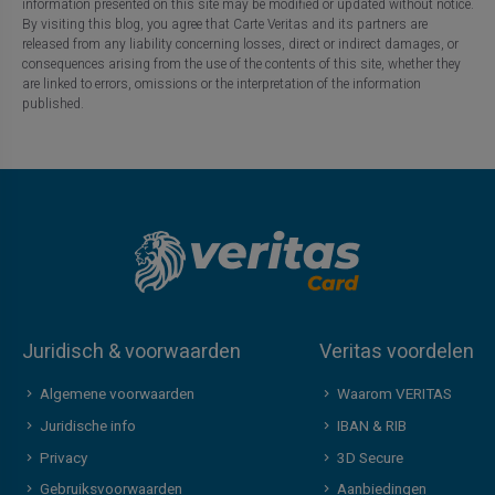
information presented on this site may be modified or updated without notice.
By visiting this blog, you agree that Carte Veritas and its partners are
released from any liability concerning losses, direct or indirect damages, or
consequences arising from the use of the contents of this site, whether they
are linked to errors, omissions or the interpretation of the information
published.
Juridisch & voorwaarden
Veritas voordelen
Algemene voorwaarden
Waarom VERITAS
Juridische info
IBAN & RIB
Privacy
3D Secure
Gebruiksvoorwaarden
Aanbiedingen