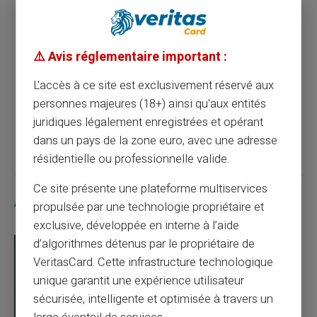
Article précédent
⚠️ Avis réglementaire important :
La carte prépayée pour achats en ligne : un
outil moderne et pratique
L'accès à ce site est exclusivement réservé aux
personnes majeures (18+) ainsi qu'aux entités
juridiques légalement enregistrées et opérant
Article suivant
dans un pays de la zone euro, avec une adresse
résidentielle ou professionnelle valide.
Ce site présente une plateforme multiservices
Articles similaires
propulsée par une technologie propriétaire et
exclusive, développée en interne à l’aide
d’algorithmes détenus par le propriétaire de
VeritasCard. Cette infrastructure technologique
unique garantit une expérience utilisateur
sécurisée, intelligente et optimisée à travers un