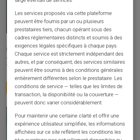
large éventail de services.
Les services proposés via cette plateforme
peuvent être fournis par un ou plusieurs
prestataires tiers, chacun opérant sous des
cadres réglementaires distincts et soumis à des
03/08/2026
Veritas
Carte prépayée
exigences légales spécifiques à chaque pays.
Une carte bancaire gratuite sans compte, ça
Chaque service est strictement indépendant des
existe ?
autres, et par conséquent, des services similaires
Vous avez tapé cette recherche parce que votre banque vous
peuvent être soumis à des conditions générales
facture 50 € par an pour une carte que vo...
entièrement différentes selon le prestataire. Les
conditions de service — telles que les limites de
Lire la suite
transaction, la disponibilité ou la couverture —
peuvent donc varier considérablement.
Pour maintenir une certaine clarté et offrir une
expérience utilisateur simplifiée, les informations
affichées sur ce site reflètent les conditions les