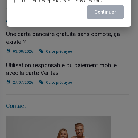
J’ai lu et j’accepte les conditions ci-dessus.
Continuer
Articles récents
Une carte bancaire gratuite sans compte, ça
existe ?
03/08/2026
Carte prépayée
Utilisation responsable du paiement mobile
avec la carte Veritas
27/07/2026
Carte prépayée
Contact