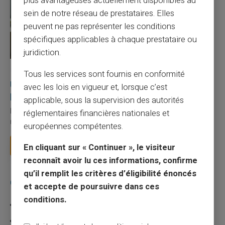
plus avantageuses actuellement disponibles au
sein de notre réseau de prestataires. Elles
peuvent ne pas représenter les conditions
spécifiques applicables à chaque prestataire ou
juridiction.
27/07/2026
Veritas
Carte prépayée
Tous les services sont fournis en conformité
Utilisation responsable du paiement mobile avec
avec les lois en vigueur et, lorsque c’est
la carte Veritas
applicable, sous la supervision des autorités
Le paiement mobile s'est imposé dans les habitudes quotidiennes,
réglementaires financières nationales et
mais il appelle des réflexes pour é...
européennes compétentes.
Lire la suite
En cliquant sur « Continuer », le visiteur
reconnaît avoir lu ces informations, confirme
qu’il remplit les critères d’éligibilité énoncés
Catégories
et accepte de poursuivre dans ces
conditions.
Carte prépayée
Escroquerie