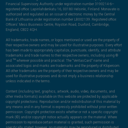
Financial Supervisory Authority under registration number 3190214-6—
registered office: Lapinlahdenkatu 16, 00180 Helsinki, Finland. Monavate is
authorized and regulated as an issuer of electronic money by the Central
Bank of Lithuania under registration number LB002139. Registered office:
Officers' Mess Business Centre, Royston Road, Duxford, Cambridge,
England, CB22 4QH.
All trademarks, trade names, or logos mentioned or used are the property of
their respective owners and may be used for illustrative purposes. Every effort
has been made to appropriately capitalize, punctuate, identify, and attribute
trademarks and trade names to their respective owners, including using ®
and ™ wherever possible and practical. The “VeritasCard” name and
associated logos and marks are trademarks and the property of Klopercom.
All other trademarks are the property of their respective owners and may be
used for illustrative purposes and do not imply a business relationship
unless indicated in the terms.
Content (including text, graphics, artwork, audio, video, documents, and
other media formats) available on this website are protected by applicable
copyright protections. Reproduction and/or redistribution of this material by
any means and in any format is expressly prohibited without prior written
permission. Copyright protection exists whether or not a specific copyright
mark (©) and/or copyright notice actually appears on the material. Where
permission to reproduce certain material is granted, such permission is
specifically stated; however, no materials may be reproduced or distributed