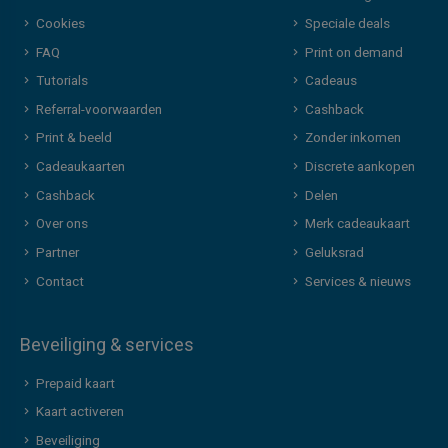
Cookies
Speciale deals
FAQ
Print on demand
Tutorials
Cadeaus
Referral-voorwaarden
Cashback
Print & beeld
Zonder inkomen
Cadeaukaarten
Discrete aankopen
Cashback
Delen
Over ons
Merk cadeaukaart
Partner
Geluksrad
Contact
Services & nieuws
Beveiliging & services
Prepaid kaart
Kaart activeren
Beveiliging