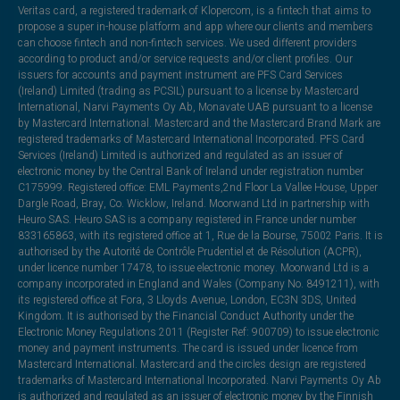
Veritas card, a registered trademark of Klopercom, is a fintech that aims to
propose a super in-house platform and app where our clients and members
can choose fintech and non-fintech services. We used different providers
according to product and/or service requests and/or client profiles. Our
issuers for accounts and payment instrument are PFS Card Services
(Ireland) Limited (trading as PCSIL) pursuant to a license by Mastercard
International, Narvi Payments Oy Ab, Monavate UAB pursuant to a license
by Mastercard International. Mastercard and the Mastercard Brand Mark are
registered trademarks of Mastercard International Incorporated. PFS Card
Services (Ireland) Limited is authorized and regulated as an issuer of
electronic money by the Central Bank of Ireland under registration number
C175999. Registered office: EML Payments,2nd Floor La Vallee House, Upper
Dargle Road, Bray, Co. Wicklow, Ireland. Moorwand Ltd in partnership with
Heuro SAS. Heuro SAS is a company registered in France under number
833165863, with its registered office at 1, Rue de la Bourse, 75002 Paris. It is
authorised by the Autorité de Contrôle Prudentiel et de Résolution (ACPR),
under licence number 17478, to issue electronic money. Moorwand Ltd is a
company incorporated in England and Wales (Company No. 8491211), with
its registered office at Fora, 3 Lloyds Avenue, London, EC3N 3DS, United
Kingdom. It is authorised by the Financial Conduct Authority under the
Electronic Money Regulations 2011 (Register Ref: 900709) to issue electronic
money and payment instruments. The card is issued under licence from
Mastercard International. Mastercard and the circles design are registered
trademarks of Mastercard International Incorporated. Narvi Payments Oy Ab
is authorized and regulated as an issuer of electronic money by the Finnish